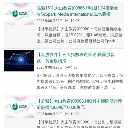
漲逾15% 大山教育(09986.HK)擬1.04億港元
收購Spark Media International 52%股權
2025年08月29日 上午10:05
【財華社訊】大山教育(09986.HK)開盤後持續走
高，截至發稿，漲15.62%，報1.48港元。消息面
上，該公司公佈，公司擬收購目標公司Spark
Media Internat...
【港股收評】三大指數表現低迷!醫藥股普
跌，黃金股續漲
2025年08月26日 下午4:36
8月26日，港股三大指數集體走弱。截至收盤，恒
生指數跌1.18%，國企指數跌1.07%，恒生科技指
數跌0.74%。分板塊看，多數教育股下滑，天立
國際控股（01773.HK）跌4....
【盈警】大山教育(09986.HK)料中期除所得稅
前虧損4000萬至6000萬元
2025年08月20日 上午10:20
【財華社訊】大山教育(09986.HK)公佈，預期截