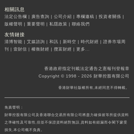
相關訊息
法定公告欄
|
廣告查詢
|
公司介紹
|
專欄邀稿
|
投資者關係
|
版權聲明
|
重要聲明
|
私隱政策
|
聯絡我們
友情鏈接
清博智能
|
艾媒諮詢
|
和訊
|
新時空
|
時代財經
|
證券市場周
刊
|
壹財信
|
權衡財經
|
攬富財經
|
更多...
香港政府指定刊載法定通告之憲報刊登報章
Copyright © 1998 - 2026 財華控股有限公司
香港財華社版權所有,未經同意不得轉載。
免責聲明：
財華控股有限公司及香港聯合交易所有限公司將盡力確保彼等所提供資料
之準確性及可靠性,但並不保證資料絕對無誤,資料如有錯漏而令閣下蒙受
損失,本公司概不負責。