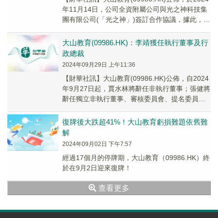
年11月14日，公司全資附屬公司與光之神科技集
團有限公司(「光之神」)簽訂合作協議，據此，集
團與光之神成立項目公司，致力於...
大山教育(09986.HK)：李靖獲任執行董事及行
政總裁
2024年09月29日 上午11:36
【財華社訊】大山教育(09986.HK)公佈，自2024
年9月27日起，賈水林將辭任非執行董事；張健將
辭任獨立非執行董事、審核委員會、提名委員會
及投資管理委員會成員以及薪酬委員會...
復牌後大跌超41%！大山教育虧損難題依舊難
解
2024年09月02日 下午7:57
經過17個月的停牌期，大山教育（09986.HK）終
於在9月2日迎來復牌！
查看更多