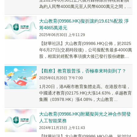
至2025年6月30日止六個月錄得除所得稅前虧損
為約人民幣4000萬元至人民幣6000萬元之間，而
2024年同期除所得稅前虧損...
大山教育(09986.HK)擬折讓約19.61%配股 淨
筹4865萬港元
2025年06月30日 上午11:29
【財華社訊】大山教育(09986.HK)公佈，於2025
年6月27日(交易時段後)，公司擬配售最多4000萬
股，相當於經配售事項擴大後已發行股份總數約
4.76%。配售價1.23港...
【觀察】教育股普漲，否極泰來時刻到了？
2025年01月20日 下午7:00
1月20日，港A兩市教育集體走高。在港股市場，
中國通才教育(02175.HK)大漲14.63%，卓越教育
集團（03978.HK）漲4.08%，大山教育
（09986.HK）漲3.7...
大山教育(09986.HK)附屬擬與光之神合作開發
人工智能業務
2024年11月15日 上午11:43
【財華社訊】大山教育(09986.HK)公佈，於2024