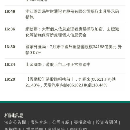
16:46
浙江證監局對財通證券股份有限公司採取出具警示函
措施
16:36
網信辦：大型個人信息處理者應當採取加密、去標識
化等措施保障所處理個人信息安全
16:30
國家外匯局：7月末中國外匯儲備規模34188億美元 升
幅0.07%
16:24
山金國際：港股上市工作正常推進中
16:20
【異動股】港股跌幅榜前十，九福來(08611.HK)跌
21.43%，天瑞汽車内飾(06162.HK)跌18.44%
相關訊息
法定公告欄
|
廣告查詢
|
公司介紹
|
專欄邀稿
|
投資者關係
|
版權聲明
|
重要聲明
|
私隱政策
|
聯絡我們