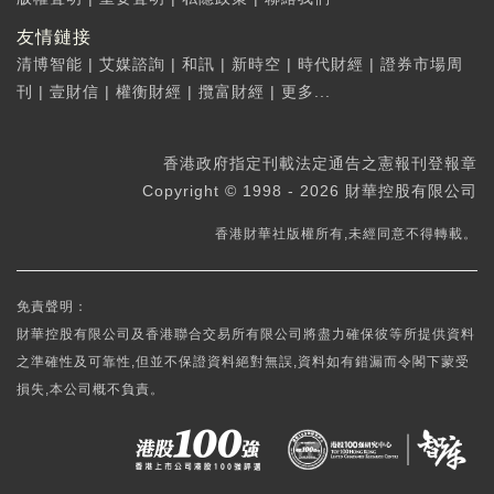
友情鏈接
清博智能
|
艾媒諮詢
|
和訊
|
新時空
|
時代財經
|
證券市場周
刊
|
壹財信
|
權衡財經
|
攬富財經
|
更多...
香港政府指定刊載法定通告之憲報刊登報章
Copyright © 1998 - 2026 財華控股有限公司
香港財華社版權所有,未經同意不得轉載。
免責聲明：
財華控股有限公司及香港聯合交易所有限公司將盡力確保彼等所提供資料
之準確性及可靠性,但並不保證資料絕對無誤,資料如有錯漏而令閣下蒙受
損失,本公司概不負責。