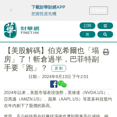
財華智庫網
FINTV
FINMETA
財華證券
媒體矩陣
下載財華財經APP
×
下載APP
智庫沙龍
聯絡我們
把握投資先機
訂閱
简
【美股解碼】伯克希爾也「塌
房」了！斬倉過半，巴菲特副
手要「跑」？
原創
日期：
2024年9月13日 下午2:01
2024年以來，美股市場表現強勢，英偉達（NVDA.US）、
亞馬遜（AMZN.US）、蘋果（AAPL.US）等眾多科技股均
在年内創下了股價的新高。
然而，不少科技股在狂飙猛漲後也遭到股東高位減持。例