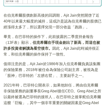
在伯克希爾股價創新高後的回調期，Ajit Jain突然開啓了近
40年以來最大幅度的減持，這或許是認為伯克希爾的股價已
經漲得太多了，所以選擇兌現一部分收益「跑路」。
畢竟，在巴菲特的操作下，此前披露的二季度持倉報告
（13F表）顯示，
伯克希爾在手現金創出了新高，而這也被
許多投資者解讀為看空後市。
因此，Ajit Jain此時減持很正
常，和伯克希爾的操作保持了一致性。
值得注意的是，Ajit Jain於1986年加入伯克希爾負責該集團
的保險業務，2018年被任命為保險公司副主席，被視為是
「股神」巴菲特的「左膀右臂」、主要副手之一。
2021年時，巴菲特公開表示，如果他卸任，將由伯克希爾
非保險業務的副董事長Greg Abel接任CEO。Greg Abel之所
以最終被選為巴菲特的接班人，在巴菲特之後掌舵伯克希爾
這艘「巨輪」，其中一個非常重要的關鍵因素是Greg Abel