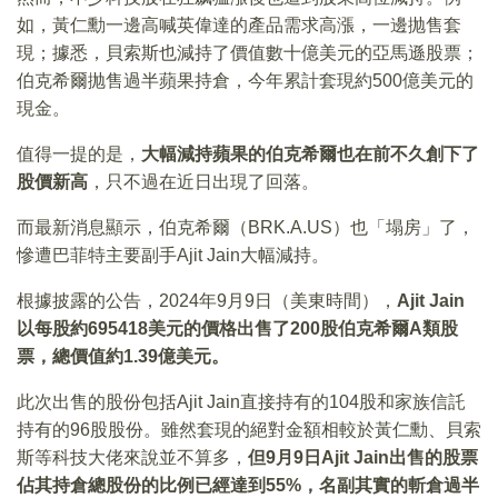
如，黃仁勳一邊高喊英偉達的產品需求高漲，一邊抛售套
現；據悉，貝索斯也減持了價值數十億美元的亞馬遜股票；
伯克希爾抛售過半蘋果持倉，今年累計套現約500億美元的
現金。
值得一提的是，
大幅減持蘋果的伯克希爾也在前不久創下了
股價新高
，只不過在近日出現了回落。
而最新消息顯示，伯克希爾（BRK.A.US）也「塌房」了，
慘遭巴菲特主要副手Ajit Jain大幅減持。
根據披露的公告，2024年9月9日（美東時間），
Ajit Jain
以每股約695418美元的價格出售了200股伯克希爾A類股
票
，總價值約1.39億美元。
此次出售的股份包括Ajit Jain直接持有的104股和家族信託
持有的96股股份。雖然套現的絕對金額相較於黃仁勳、貝索
斯等科技大佬來說並不算多，
但9月9日Ajit Jain出售的股票
佔其持倉總股份的比例已經達到55%，名副其實的斬倉過半