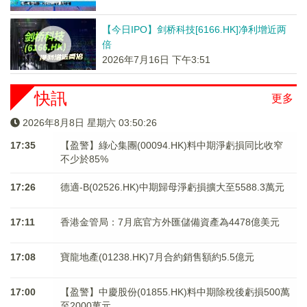
【今日IPO】剑桥科技[6166.HK]净利增近两
倍
2026年7月16日 下午3:51
快訊
更多
2026年8月8日 星期六 03:50:26
17:35
【盈警】綠心集團(00094.HK)料中期淨虧損同比收窄
不少於85%
17:26
德適-B(02526.HK)中期歸母淨虧損擴大至5588.3萬元
17:11
香港金管局：7月底官方外匯儲備資產為4478億美元
17:08
寶龍地產(01238.HK)7月合約銷售額約5.5億元
17:00
【盈警】中慶股份(01855.HK)料中期除稅後虧損500萬
至2000萬元