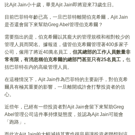
比Ajit Jain小十歲，畢竟Ajit Jain即將迎來73歲生日。
目前巴菲特年齡已高，一旦巴菲特離開伯克希爾，Ajit Jain
是否還會留下來幫助Greg Abel管理伯克希爾？
需要指出的是，伯克希爾以其龐大的管理規模和相對較少的
管理人員而聞名。據報道，儘管伯克希爾管理著400多家子
公司，僱用了將近40萬名員工，
但其總部的工作人員數量非
常有限，有消息稱伯克希爾的總部門甚至只有25名員工，
包
括巴菲特在内的高級管理人員。
在這種情況下，Ajit Jain作為巴菲特的主要副手，對伯克希
爾具有極其重要的影響，一旦離開或許會打擊投資者的信
心。
近些年，已經有一些投資者對Ajit Jain會留下來幫助Greg
Abel管理公司這件事持懷疑態度，並認為Ajit Jain可能會
「跑路」。
而此次Ajit Jain的大幅減持其實也很容易讓投資者聯想到這