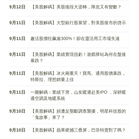
9月12日
【美股解碼】美股後段大逆轉，降息又有變數？
9月11日
【美股解碼】大型銀行股展望，對美股後市的啓示
9月11日
趣活股價狂飙逾300%！卻在靈活用工市場失速
9月11日
【美股解碼】業績實現扭虧！遊戲驿站為何在盤後
暴跌？
9月11日
【美股解碼】冰火兩重天！寶馬、通用股價暴跌，
特斯拉、理想銷量上佳
9月11日
一圖解碼：業績下滑，山友暖通赴美IPO ，深耕暖
通空調及地暖系統
9月10日
【美股解碼】頻遭反壟斷調查襲擾，明星科技股的
「鬼故事」來了？
9月10日
【美股解碼】蘋果硬撼三疊屏，巴菲特賣對了嗎？