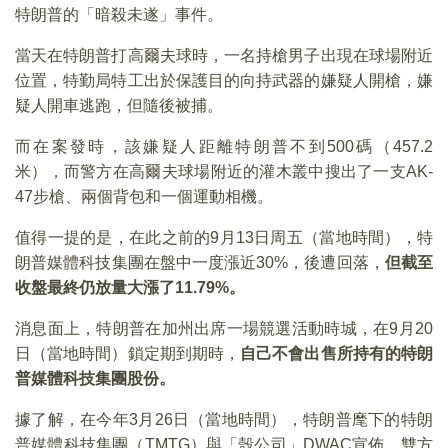
特朗普的「暗殺未遂」事件。
當天在特朗普打高爾夫球時，一名持槍男子出現在球場附近
位置，特勤局特工出於保護目的向持武器的嫌疑人開槍，嫌
疑人開車逃跑，但隨後被捕。
而在案發時，該嫌疑人距離特朗普不到500碼（457.2
米），而警方在高爾夫球場附近的灌木叢中搜出了一支AK-
47步槍、兩個背包和一個運動相機。
值得一提的是，在此之前的9月13日周五（當地時間），特
朗普媒體科技集團在盤中一度漲近30%，後遭回落，
但截至
收盤最終仍放量大漲了
11.79%
。
消息面上，特朗普在加州出席一場競選活動時城，在9月20
日（當地時間）鎖定期到期時，
自己不會出售所持有的特朗
普媒體科技集團股份。
據了解，在今年3月26日（當地時間），特朗普麾下的特朗
普媒體科技集團（TMTG）與「殼公司」DWAC宣佈，雙方