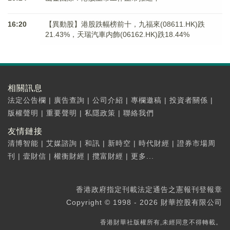
16:20
【異動股】港股跌幅榜前十，九福來(08611.HK)跌
21.43%，天瑞汽車内飾(06162.HK)跌18.44%
相關訊息
法定公告欄
|
廣告查詢
|
公司介紹
|
專欄邀稿
|
投資者關係
|
版權聲明
|
重要聲明
|
私隱政策
|
聯絡我們
友情鏈接
清博智能
|
艾媒諮詢
|
和訊
|
新時空
|
時代財經
|
證券市場周
刊
|
壹財信
|
權衡財經
|
攬富財經
|
更多...
香港政府指定刊載法定通告之憲報刊登報章
Copyright © 1998 - 2026 財華控股有限公司
香港財華社版權所有,未經同意不得轉載。