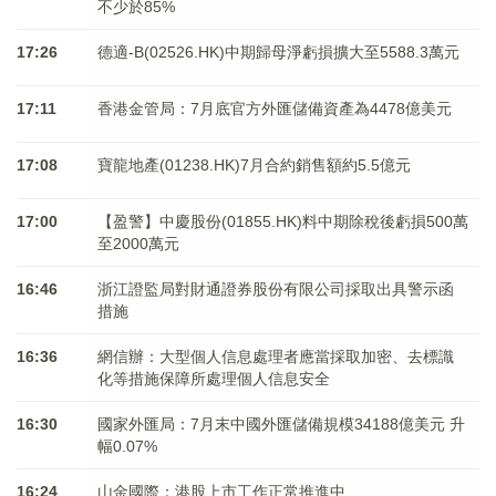
不少於85%
17:26
德適-B(02526.HK)中期歸母淨虧損擴大至5588.3萬元
17:11
香港金管局：7月底官方外匯儲備資產為4478億美元
17:08
寶龍地產(01238.HK)7月合約銷售額約5.5億元
17:00
【盈警】中慶股份(01855.HK)料中期除稅後虧損500萬
至2000萬元
16:46
浙江證監局對財通證券股份有限公司採取出具警示函
措施
16:36
網信辦：大型個人信息處理者應當採取加密、去標識
化等措施保障所處理個人信息安全
16:30
國家外匯局：7月末中國外匯儲備規模34188億美元 升
幅0.07%
16:24
山金國際：港股上市工作正常推進中