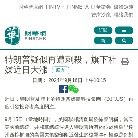
財華智庫網
FINTV
FINMETA
財華證券
媒體矩陣
智庫沙龍
聯絡我們
訂閱
简
特朗普疑似再遭刺殺，旗下社
媒近日大漲
原創
日期：
2024年9月16日 上午10:15
近日，特朗普及旗下的特朗普媒體科技集團（DJT.US）再
度引發投資者高度關注。
9月15日（當地時間），美國聯邦調查局發佈聲明稱，當天
美國前總統、共和黨總統候選人特朗普所有的位於佛羅里達
州西棕櫚灘的高爾夫俱樂部附近發生的槍擊事件疑似是針對