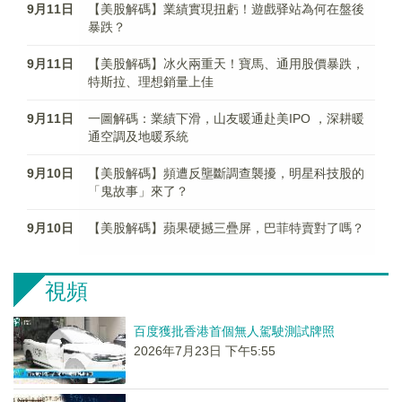
9月11日
【美股解碼】業績實現扭虧！遊戲驿站為何在盤後
暴跌？
9月11日
【美股解碼】冰火兩重天！寶馬、通用股價暴跌，
特斯拉、理想銷量上佳
9月11日
一圖解碼：業績下滑，山友暖通赴美IPO ，深耕暖
通空調及地暖系統
9月10日
【美股解碼】頻遭反壟斷調查襲擾，明星科技股的
「鬼故事」來了？
9月10日
【美股解碼】蘋果硬撼三疊屏，巴菲特賣對了嗎？
視頻
百度獲批香港首個無人駕駛測試牌照
2026年7月23日 下午5:55