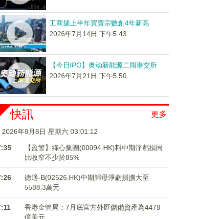
工商舖上半年買賣宗數創4年新高
2026年7月14日 下午5:43
【今日IPO】奥动新能源二闯港交所
2026年7月21日 下午5:50
快訊
更多
2026年8月8日 星期六 03:01:13
7:35
【盈警】綠心集團(00094.HK)料中期淨虧損同
比收窄不少於85%
7:26
德適-B(02526.HK)中期歸母淨虧損擴大至
5588.3萬元
7:11
香港金管局：7月底官方外匯儲備資產為4478
億美元