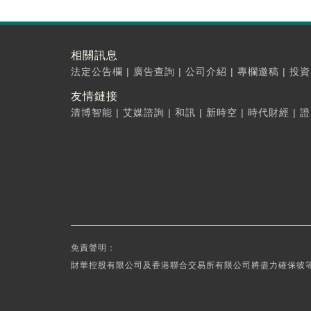
相關訊息
法定公告欄
|
廣告查詢
|
公司介紹
|
專欄邀稿
|
投資
友情鏈接
清博智能
|
艾媒諮詢
|
和訊
|
新時空
|
時代財經
|
證
免責聲明：
財華控股有限公司及香港聯合交易所有限公司將盡力確保彼等