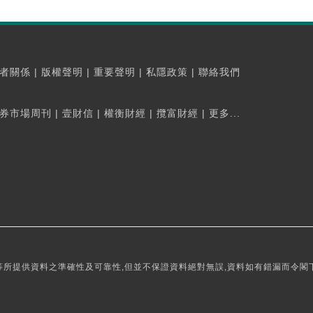
者關係
|
版權聲明
|
重要聲明
|
私隱政策
|
聯絡我們
券市場周刊
|
壹財信
|
權衡財經
|
攬富財經
|
更多...
所提供資料之準確性及可靠性,但並不保證資料絕對無誤,資料如有錯漏而令閣