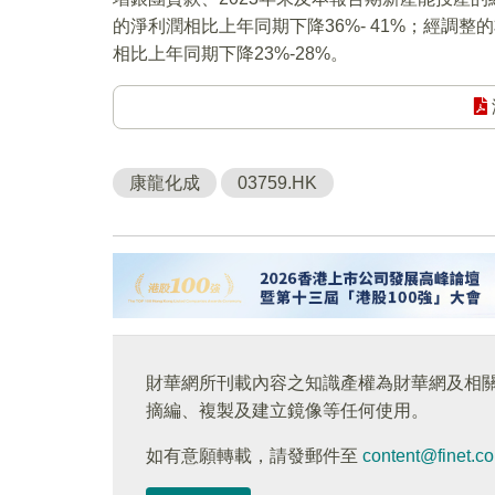
的淨利潤相比上年同期下降36%- 41%；經調
相比上年同期下降23%-28%。
康龍化成
03759.HK
財華網所刊載內容之知識產權為財華網及相
摘編、複製及建立鏡像等任何使用。
如有意願轉載，請發郵件至
content@finet.c