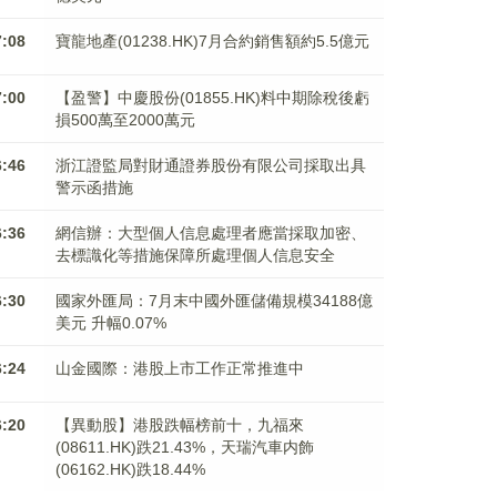
7:08
寶龍地產(01238.HK)7月合約銷售額約5.5億元
7:00
【盈警】中慶股份(01855.HK)料中期除稅後虧
損500萬至2000萬元
6:46
浙江證監局對財通證券股份有限公司採取出具
警示函措施
6:36
網信辦：大型個人信息處理者應當採取加密、
去標識化等措施保障所處理個人信息安全
6:30
國家外匯局：7月末中國外匯儲備規模34188億
美元 升幅0.07%
6:24
山金國際：港股上市工作正常推進中
6:20
【異動股】港股跌幅榜前十，九福來
(08611.HK)跌21.43%，天瑞汽車内飾
(06162.HK)跌18.44%