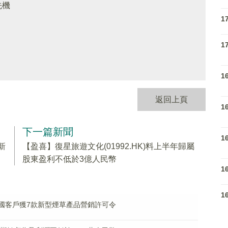
先機
1
1
1
返回上頁
1
下一篇新聞
1
新
【盈喜】復星旅遊文化(01992.HK)料上半年歸屬
股東盈利不低於3億人民幣
1
1
% 美國客戶獲7款新型煙草產品營銷許可令