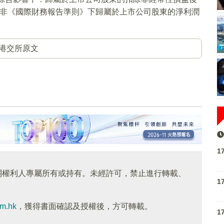
整的非《國際財務報告準則》下歸屬於上市公司股東的淨利潤
港交所原文
1
關權利人專屬所有或持有。未經許可，禁止進行轉載、
1
om.hk
，獲得書面確認及授權後，方可轉載。
1