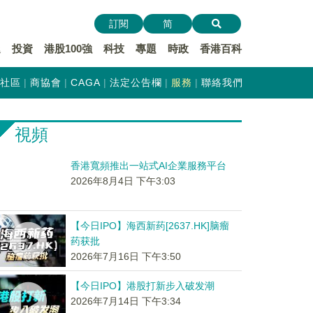
訂閱
简
遞
投資
港股100強
科技
專題
時政
香港百科
社區
商協會
CAGA
法定公告欄
服務
聯絡我們
視頻
香港寬頻推出一站式AI企業服務平台
2026年8月4日 下午3:03
【今日IPO】海西新药[2637.HK]脑瘤
药获批
2026年7月16日 下午3:50
【今日IPO】港股打新步入破发潮
2026年7月14日 下午3:34