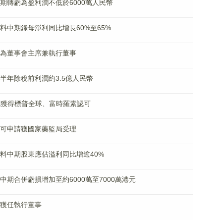
料中期轉虧為盈利潤不低於6000萬人民幣
K)料中期錄母淨利同比增長60%至65%
劉文選為董事會主席兼執行董事
料上半年除稅前利潤約3.5億人民幣
G表現獲得標普全球、富時羅素認可
上市許可申請獲國家藥監局受理
K)料中期股東應佔溢利同比增逾40%
)料中期合併虧損增加至約6000萬至7000萬港元
煥新獲任執行董事