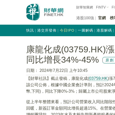
財華智庫網
FINTV
F
港股100強
官網
榜
快訊
港交所發佈
今日IPO
一圖解碼
港股解碼
康龍化成(03759.HK
同比增長34%-45%
原創
日期：
2024年7月22日 上午10:45
【財華社訊】截止發稿，康龍化成(
03759.HK
)漲
該公司公佈，根據中國企業會計準則，預計2024年1月
幣,下同)，同比下降0%-3%；歸屬上市公司股東淨利潤
從上半年整體來看，預計公司營業收入同比階段性
回暖，新簽訂單金額同比增長超過15%。在營業收
增銀團貸款、2023年末及本報告期新產能投產