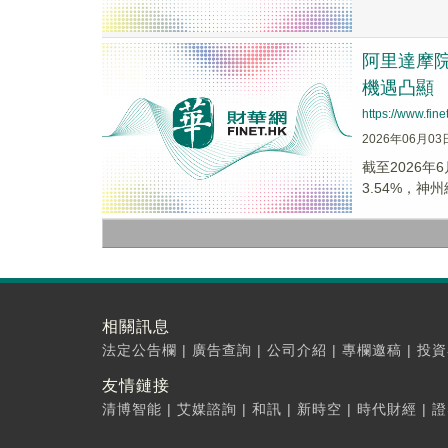
阿里達摩院
機遇凸顯
https://www.fi
2026年06月03
截至2026年
3.54%，神州細
相關訊息
法定公告欄
|
廣告查詢
|
公司介紹
|
專欄邀稿
|
投資
友情鏈接
清博智能
|
艾媒諮詢
|
和訊
|
新時空
|
時代財經
|
證