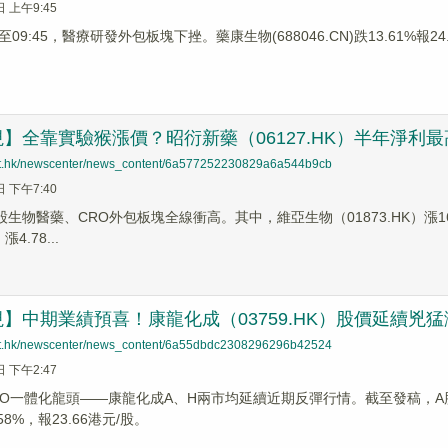
日 上午9:45
9:45，醫療研發外包板塊下挫。藥康生物(688046.CN)跌13.61%報24.89
】全靠實驗猴漲價？昭衍新藥（06127.HK）半年淨利最高
net.hk/newscenter/news_content/6a577252230829a6a544b9cb
日 下午7:40
股生物醫藥、CRO外包板塊全線衝高。其中，維亞生物（01873.HK）漲16.
漲4.78...
】中期業績預喜！康龍化成（03759.HK）股價延續兇猛
net.hk/newscenter/news_content/6a55dbdc2308296296b42524
日 下午2:47
CXO一體化龍頭——康龍化成A、H兩市均延續近期反彈行情。截至發稿，A股上
8%，報23.66港元/股。