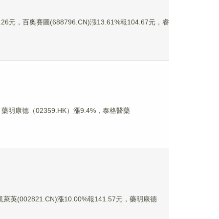
元，百奧賽圖(688796.CN)漲13.61%報104.67元，睿
明康德（02359.HK）漲9.4%，泰格醫藥
英(002821.CN)漲10.00%報141.57元，藥明康德