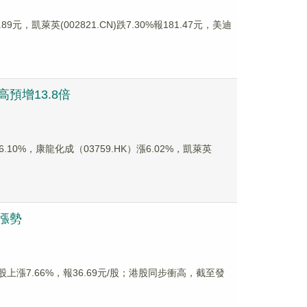
元，凱萊英(002821.CN)跌7.30%報181.47元，美迪
預增13.8倍
10%，康龍化成（03759.HK）漲6.02%，凱萊英
漲勢
漲7.66%，報36.69元/股；港股同步衝高，截至發