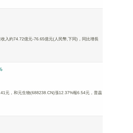
入約74.72億元-76.65億元(人民幣,下同)，同比增長
%
1元，和元生物(688238.CN)漲12.37%報6.54元，普蕊