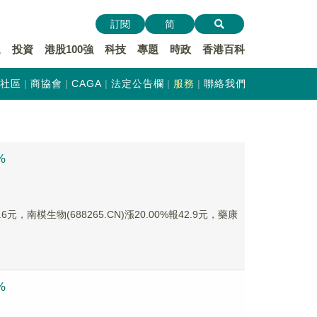
訂閱
简
遞
投資
港股100強
科技
專題
時政
香港百科
社區
商協會
CAGA
法定公告欄
服務
聯絡我們
%
元，南模生物(688265.CN)漲20.00%報42.9元，藥康
%