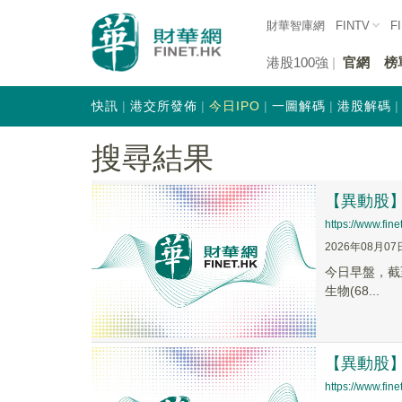
財華智庫網
FINTV
F
港股100強
官網
榜
快訊
港交所發佈
今日IPO
一圖解碼
港股解碼
搜尋結果
【異動股】醫
https://www.fi
2026年08月07
今日早盤，截至1
生物(68...
【異動股】醫
https://www.fi