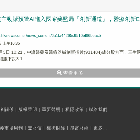
主動脈預警AI進入國家藥監局「創新通道」，醫療創新ETF
net.hk/newscenter/news_content/6a1fa44265c9510ef86beac5
日 上午10:35
6月3日 10:21，中證醫藥及醫療器械創新指數(931484)成分股方面，三
胞下跌3.1...
查看更多
者關係
|
版權聲明
|
重要聲明
|
私隱政策
|
聯絡我們
券市場周刊
|
壹財信
|
權衡財經
|
攬富財經
|
更多...