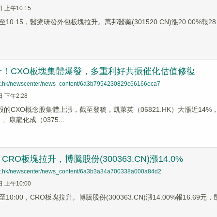
日 上午10:15
0:15，醫療研發外包板塊拉升。萬邦醫藥(301520.CN)漲20.00%報28.26
升！CXO板塊集體爆發，多重利好共振催化估值修復
net.hk/newscenter/news_content/6a3b7954230829c66166eca7
日 下午2:28
股的CXO概念股集體上漲，截至發稿，凱萊英（06821.HK）大漲近14%，藥
）、康龍化成（0375...
RO板塊拉升，博騰股份(300363.CN)漲14.0%
net.hk/newscenter/news_content/6a3b3a34a700338a000a84d2
日 上午10:00
0:00，CRO板塊拉升。博騰股份(300363.CN)漲14.00%報16.69元，凱萊