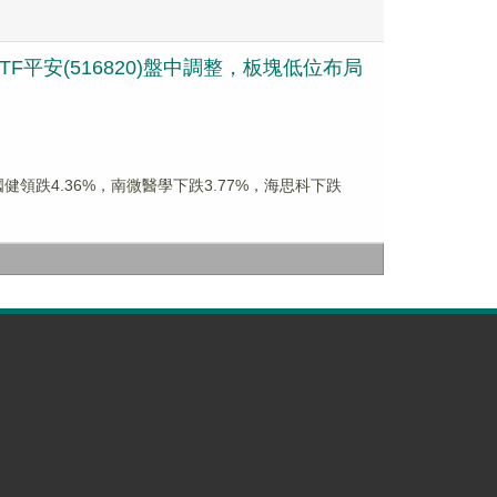
平安(516820)盤中調整，板塊低位布局
生國健領跌4.36%，南微醫學下跌3.77%，海思科下跌