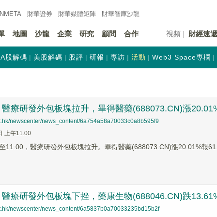
INMETA
財華證券
財華
媒體矩陣
財華
智庫沙龍
單
地圖
沙龍
企業
研究
顧問
合作
視頻
財經速
A股解碼
美股解碼
股評
研報
專訪
活動
Web3 Space專欄
療研發外包板塊拉升，畢得醫藥(688073.CN)漲20.01
net.hk/newscenter/news_content/6a754a58a70033c0a8b595f9
日 上午11:00
1:00，醫療研發外包板塊拉升。畢得醫藥(688073.CN)漲20.01%報61.6
療研發外包板塊下挫，藥康生物(688046.CN)跌13.61
net.hk/newscenter/news_content/6a5837b0a70033235bd15b2f