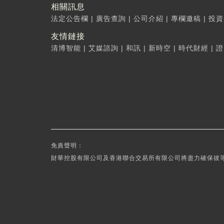
相關訊息
法定公告欄
|
廣告查詢
|
公司介紹
|
專欄邀稿
|
投資
友情鏈接
清博智能
|
艾媒諮詢
|
和訊
|
新時空
|
時代財經
|
證
免責聲明：
財華控股有限公司及香港聯合交易所有限公司將盡力確保彼等