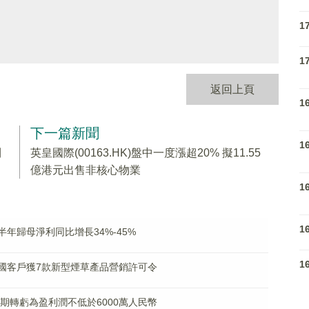
1
1
返回上頁
1
下一篇新聞
1
利
英皇國際(00163.HK)盤中一度漲超20% 擬11.55
億港元出售非核心物業
1
1
料上半年歸母淨利同比增長34%-45%
1
% 美國客戶獲7款新型煙草產品營銷許可令
料中期轉虧為盈利潤不低於6000萬人民幣