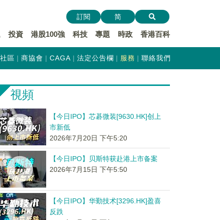
訂閱
简
遞
投資
港股100強
科技
專題
時政
香港百科
社區
商協會
CAGA
法定公告欄
服務
聯絡我們
視頻
【今日IPO】芯碁微装[9630.HK]创上
市新低
2026年7月20日 下午5:20
【今日IPO】贝斯特获赴港上市备案
2026年7月15日 下午5:50
【今日IPO】华勤技术[3296.HK]盈喜
反跌