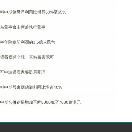
K)料中期錄母淨利同比增長60%至65%
劉文選為董事會主席兼執行董事
料上半年除稅前利潤約3.5億人民幣
G表現獲得標普全球、富時羅素認可
上市許可申請獲國家藥監局受理
K)料中期股東應佔溢利同比增逾40%
)料中期合併虧損增加至約6000萬至7000萬港元