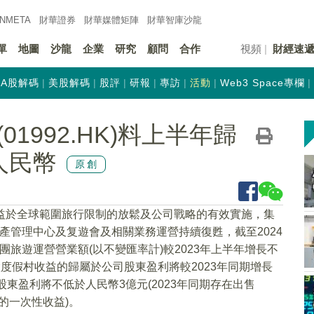
INMETA
財華證券
財華
媒體矩陣
財華
智庫沙龍
單
地圖
沙龍
企業
研究
顧問
合作
視頻
財經速
A股解碼
美股解碼
股評
研報
專訪
活動
Web3 Space專欄
1992.HK)料上半年歸
人民幣
原創
受益於全球範圍旅行限制的放鬆及公司戰略的有效實施，集
假資產管理中心及复遊會及相關業務運營持續復甦，截至2024
集團旅遊運營營業額(以不變匯率計)較2023年上半年增長不
置度假村收益的歸屬於公司股東盈利將較2023年同期增長
股東盈利將不低於人民幣3億元(2023年同期存在出售
假村的一次性收益)。