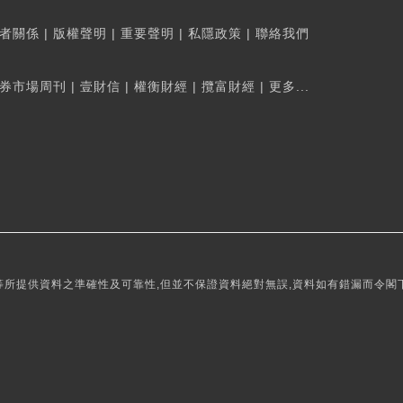
者關係
|
版權聲明
|
重要聲明
|
私隱政策
|
聯絡我們
券市場周刊
|
壹財信
|
權衡財經
|
攬富財經
|
更多...
所提供資料之準確性及可靠性,但並不保證資料絕對無誤,資料如有錯漏而令閣