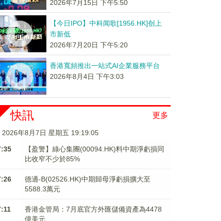
2026年7月15日 下午5:50
【今日IPO】中科闻歌[1956.HK]创上
市新低
2026年7月20日 下午5:20
香港寬頻推出一站式AI企業服務平台
2026年8月4日 下午3:03
快訊
更多
2026年8月7日 星期五 19:19:05
7:35
【盈警】綠心集團(00094.HK)料中期淨虧損同
比收窄不少於85%
7:26
德適-B(02526.HK)中期歸母淨虧損擴大至
5588.3萬元
7:11
香港金管局：7月底官方外匯儲備資產為4478
億美元