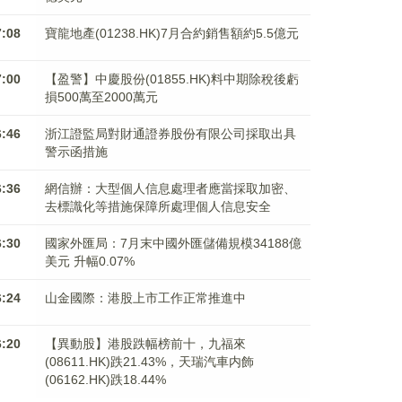
7:08
寶龍地產(01238.HK)7月合約銷售額約5.5億元
7:00
【盈警】中慶股份(01855.HK)料中期除稅後虧
損500萬至2000萬元
6:46
浙江證監局對財通證券股份有限公司採取出具
警示函措施
6:36
網信辦：大型個人信息處理者應當採取加密、
去標識化等措施保障所處理個人信息安全
6:30
國家外匯局：7月末中國外匯儲備規模34188億
美元 升幅0.07%
6:24
山金國際：港股上市工作正常推進中
6:20
【異動股】港股跌幅榜前十，九福來
(08611.HK)跌21.43%，天瑞汽車内飾
(06162.HK)跌18.44%