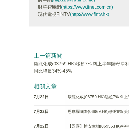
財華智庫網
(https://www.finet.com.cn)
現代電視FINTV
(http://www.fintv.hk)
上一篇新聞
康龍化成(03759.HK)漲超7% 料上半年歸母淨
同比增長34%-45%
相關文章
7月22日
康龍化成(03759.HK)漲超7% 
7月22日
思摩爾國際(06969.HK)漲逾8
7月22日
【盈喜】博安生物(06955.HK)