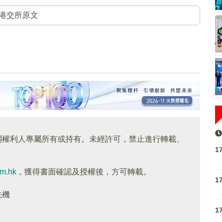
港交所原文
關權利人專屬所有或持有。未經許可，禁止進行轉載、
1
om.hk
，獲得書面確認及授權後，方可轉載。
1
先機
1