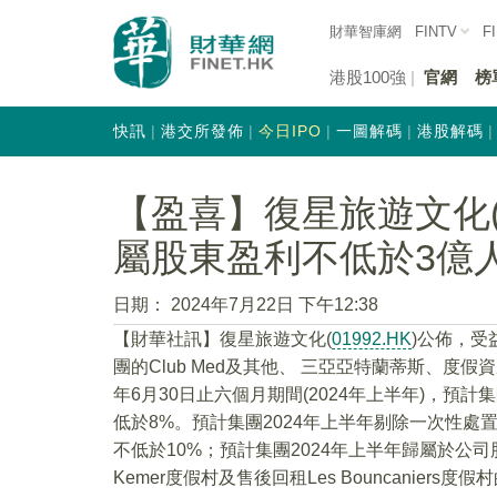
財華智庫網
FINTV
F
港股100強
官網
榜
快訊
港交所發佈
今日IPO
一圖解碼
港股解碼
【盈喜】復星旅遊文化(0
屬股東盈利不低於3億
日期：
2024年7月22日 下午12:38
【財華社訊】復星旅遊文化(
01992.HK
)公佈，
團的Club Med及其他、 三亞亞特蘭蒂斯、度
年6月30日止六個月期間(2024年上半年)，預計
低於8%。預計集團2024年上半年剔除一次性處
不低於10%；預計集團2024年上半年歸屬於公司
Kemer度假村及售後回租Les Bouncaniers度