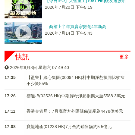
【今日IPO】大金重工[1081.HK]破发遭腰斩
2026年7月20日 下午5:19
工商舖上半年買賣宗數創4年新高
2026年7月14日 下午5:43
快訊
更多
2026年8月8日 星期六 07:49:40
17:35
【盈警】綠心集團(00094.HK)料中期淨虧損同比收窄
不少於85%
17:26
德適-B(02526.HK)中期歸母淨虧損擴大至5588.3萬元
17:11
香港金管局：7月底官方外匯儲備資產為4478億美元
17:08
寶龍地產(01238.HK)7月合約銷售額約5.5億元