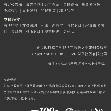
法定公告欄
|
廣告查詢
|
公司介紹
|
專欄邀稿
|
投資者關係
|
版權聲明
|
重要聲明
|
私隱政策
|
聯絡我們
友情鏈接
清博智能
|
艾媒諮詢
|
和訊
|
新時空
|
時代財經
|
證券市場周
刊
|
壹財信
|
權衡財經
|
攬富財經
|
更多...
香港政府指定刊載法定通告之憲報刊登報章
Copyright © 1998 - 2026 財華控股有限公司
香港財華社版權所有,未經同意不得轉載。
免責聲明：
財華控股有限公司及香港聯合交易所有限公司將盡力確保彼等所提供資料
之準確性及可靠性,但並不保證資料絕對無誤,資料如有錯漏而令閣下蒙受
損失,本公司概不負責。