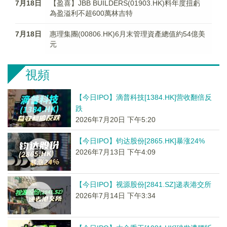
7月18日
【盈喜】JBB BUILDERS(01903.HK)料年度扭虧
為盈溢利不超600萬林吉特
7月18日
惠理集團(00806.HK)6月末管理資產總值約54億美
元
視頻
【今日IPO】滴普科技[1384.HK]营收翻倍反
跌
2026年7月20日 下午5:20
【今日IPO】钧达股份[2865.HK]暴涨24%
2026年7月13日 下午4:09
【今日IPO】视源股份[2841.SZ]递表港交所
2026年7月14日 下午3:34