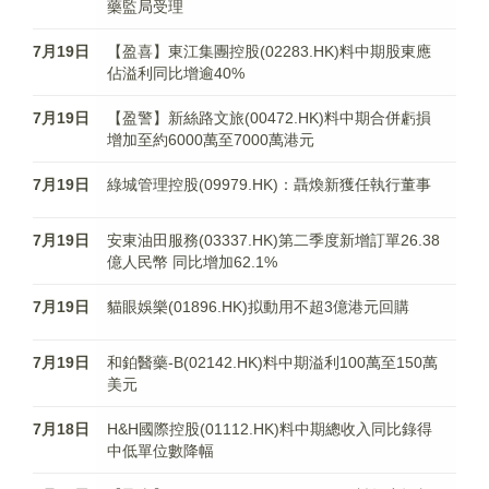
藥監局受理
7月19日
【盈喜】東江集團控股(02283.HK)料中期股東應
佔溢利同比增逾40%
7月19日
【盈警】新絲路文旅(00472.HK)料中期合併虧損
增加至約6000萬至7000萬港元
7月19日
綠城管理控股(09979.HK)：聶煥新獲任執行董事
7月19日
安東油田服務(03337.HK)第二季度新增訂單26.38
億人民幣 同比增加62.1%
7月19日
貓眼娛樂(01896.HK)拟動用不超3億港元回購
7月19日
和鉑醫藥-B(02142.HK)料中期溢利100萬至150萬
美元
7月18日
H&H國際控股(01112.HK)料中期總收入同比錄得
中低單位數降幅