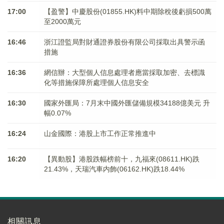
17:00
【盈警】中慶股份(01855.HK)料中期除稅後虧損500萬
至2000萬元
16:46
浙江證監局對財通證券股份有限公司採取出具警示函
措施
16:36
網信辦：大型個人信息處理者應當採取加密、去標識
化等措施保障所處理個人信息安全
16:30
國家外匯局：7月末中國外匯儲備規模34188億美元 升
幅0.07%
16:24
山金國際：港股上市工作正常推進中
16:20
【異動股】港股跌幅榜前十，九福來(08611.HK)跌
21.43%，天瑞汽車内飾(06162.HK)跌18.44%
相關訊息