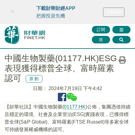
財華智庫網
FINTV
FINMETA
財華證券
媒體矩陣
下載財華財經APP
×
下載APP
智庫沙龍
聯絡我們
把握投資先機
訂閱
简
中國生物製藥(01177.HK)ESG
表現獲得標普全球、富時羅素
認可
原創
日期：
2024年7月19日 下午4:42
【財華社訊】中國生物製藥(
01177.HK
)公佈，集團憑借持續
且穩定的環境、社會及企業管治(ESG)實踐表現，已獲得標
普全球(S&P Global)、富時羅素(FTSE Russell)等多家全球
可持續發展權威機構的認可。