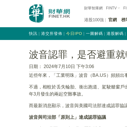
財華智庫網
FINTV
F
港股100強
官網
榜
快訊
港交所發佈
今日IPO
一圖解碼
港股解碼
波音認罪，是否避重就
日期：
2024年7月10日 下午3:06
近些年來，「工業明珠」波音（BA.US）頻頻
不過，相較於丢失輪胎、衝出跑道、駕駛艙窗戶出現
年3月發生的兩起空難事故。
而最新消息顯示，波音與美國司法部達成認罪協
波音與司法部「原則上」達成認罪協議