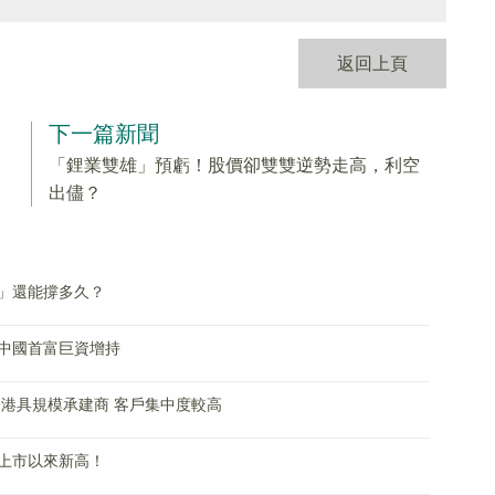
返回上頁
下一篇新聞
「鋰業雙雄」預虧！股價卻雙雙逆勢走高，利空
出儘？
」還能撐多久？
中國首富巨資增持
香港具規模承建商 客戶集中度較高
創上市以來新高！