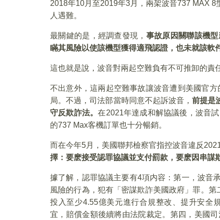
2018年10月至2019年3月，兩架波音737 M
人遇難。
最關鍵的是，經調查發現，
事故原因關聯該機型
瞞其風險以使該機型獲得適飛認證，也未就該軟
這也就是說，波音對兩起空難負有不可推卸的責
不出意外，這兩起空難事故讓波音遭到美國官方的
局。不過，司法部當時同意不起訴波音，
前提是
守反欺詐法。
在2021年達成和解協議後，波音
的737 Max客機訂單也十分暢銷。
而在今年5月，美國聯邦檢察官指控波音違反20
擇：要麽接受認罪協議並支付罰款，要麽因串謀
據了解，認罪協議主要有4項内容：第一，波音承
風險的行為，犯有「密謀欺詐美國政府」罪。第二
投入至少4.55億美元進行合規整改、提升安
宜，賠償金額後續將由法院裁定。第四，美國司