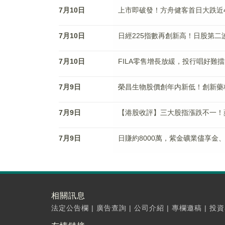
7月10日
上市即破發！方舟健客首日大跌近4
7月10日
日經225指數再創新高！日股第二
7月10日
FILA零售增長放緩，投行唱好難
7月9日
榮昌生物股價創年内新低！創新藥
7月9日
【港股收評】三大股指漲跌不一！
7月9日
日賺約8000萬，紫金礦業儘享金
相關訊息
法定公告欄
|
廣告查詢
|
公司介紹
|
專欄邀稿
|
投資