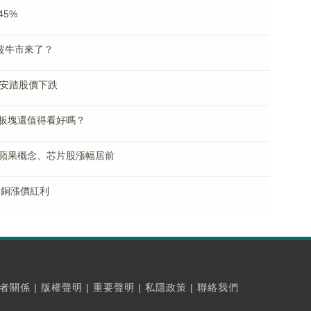
5%
波牛市來了？
擋安踏股價下跌
板塊還值得看好嗎？
蘋果概念、芯片股漲幅居前
、銅漲價紅利
者關係
|
版權聲明
|
重要聲明
|
私隱政策
|
聯絡我們