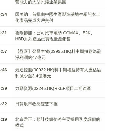
營能力的大型民爆企業集團
5:34
因美納：首批由中國生產製造基地生產的本土
化產品完成客戶交付
5:21
魯陽節能：公司汽車襯墊 CCMAX、E2K、
HBD系列產品已實現量產銷售
4:57
【盈喜】榮昌生物(09995.HK)料中期扭虧為盈
淨利潤約47億元
4:46
港通控股(00032.HK)料中期權益持有人應佔溢
利減少至3.4億港元
4:39
力勤資源(02245.HK)RKEF項目二期達產
4:32
日韓股市收盤雙雙下挫
4:19
北京君正：預計後續仍將主要採用季度調價的
模式