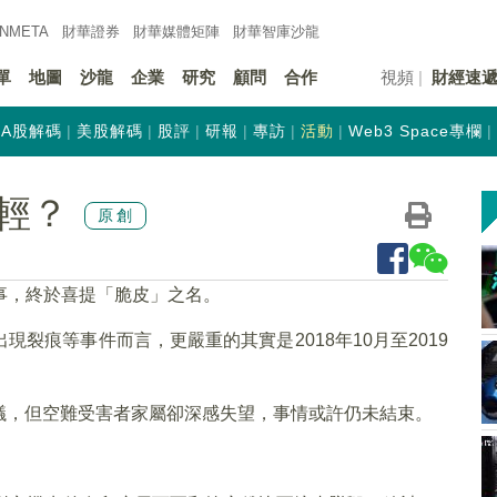
INMETA
財華證券
財華
媒體矩陣
財華
智庫沙龍
單
地圖
沙龍
企業
研究
顧問
合作
視頻
財經速
A股解碼
美股解碼
股評
研報
專訪
活動
Web3 Space專欄
輕？
原創
出事，終於喜提「脆皮」之名。
裂痕等事件而言，更嚴重的其實是2018年10月至2019
議，但空難受害者家屬卻深感失望，事情或許仍未結束。