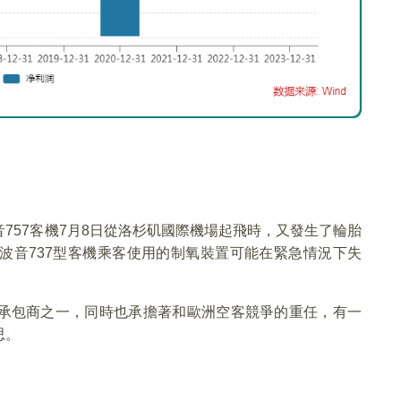
。
757客機7月8日從洛杉矶國際機場起飛時，又發生了輪胎
波音737型客機乘客使用的制氧裝置可能在緊急情況下失
。
承包商之一，同時也承擔著和歐洲空客競爭的重任，有一
思。