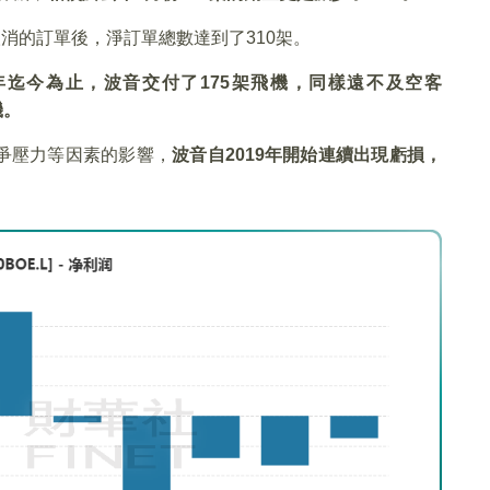
消的訂單後，淨訂單總數達到了310架。
年迄今為止，波音交付了
175
架飛機，同樣遠不及空客
機。
爭壓力等因素的影響，
波音自
2019
年開始連續出現虧損，