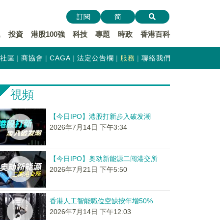
訂閱
简
遞
投資
港股100強
科技
專題
時政
香港百科
社區
商協會
CAGA
法定公告欄
服務
聯絡我們
視頻
【今日IPO】港股打新步入破发潮
2026年7月14日 下午3:34
【今日IPO】奥动新能源二闯港交所
2026年7月21日 下午5:50
香港人工智能職位空缺按年增50%
2026年7月14日 下午12:03