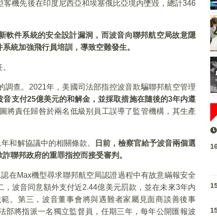
AX 8型客機先後在印度尼西亞和埃塞俄比亞境内墜毀，總計346
新軟件系統的安全設計漏洞，而波音向聯邦航空局故意隱
件系統加強飛行員培訓，導致空難發生。
任。
調查。2021年，美國司法部指控波音欺騙聯邦航空管理
波音支付
25
億美元的和解金，並採取措施在隨後的3
年内遵
試圖將責任歸咎於兩名低級别員工誤導了監管機構，其生產
21年和解協議中的相關條款。
日前，檢察官給予波音兩個選
1
欺詐聯邦政府的重罪指控而接受審判。
認在Max機型尋求聯邦航空局認證過程中有故意瞞報安全
1
，波音同意額外支付近2.44億美元罰款，並在未來3年内
全規範。第三，波音董事會將與遇難者家屬見面商談善後事
1
法部將指派一名獨立監督員，任期三年，每年公開匯報波