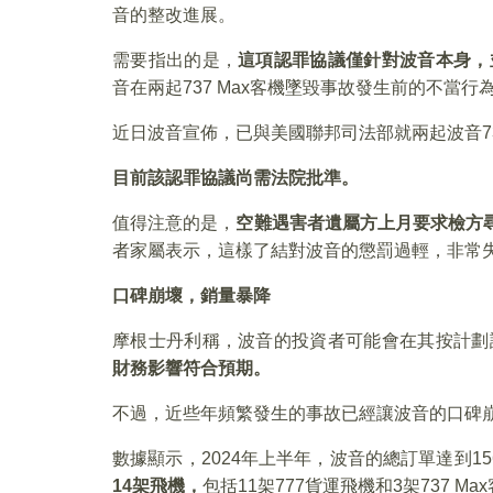
音的整改進展。
需要指出的是，
這項認罪協議僅針對波音本身，
音在兩起737 Max客機墜毀事故發生前的不當
近日波音宣佈，已與美國聯邦司法部就兩起波音73
目前該認罪協議尚需法院批準。
值得注意的是，
空難遇害者遺屬方上月要求檢方
者家屬表示，這樣了結對波音的懲罰過輕，非常
口碑崩壞，銷量暴降
摩根士丹利稱，波音的投資者可能會在其按計劃
財務影響符合預期。
不過，近些年頻繁發生的事故已經讓波音的口碑
數據顯示，2024年上半年，波音的總訂單達到1
14
架飛機，
包括11架777貨運飛機和3架737 Ma