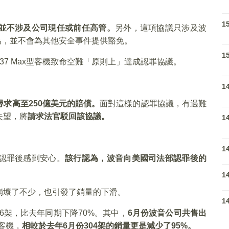
1
並不涉及公司現任或前任高管。
另外，這項協議只涉及波
行為，並不會為其他安全事件提供豁免。
1
7 Max型客機致命空難「原則上」達成認罪協議。
1
尋求高至
250
億美元的賠償。
面對這樣的認罪協議，有遇難
失望，將
請求法官駁回該協議。
1
1
認罪後感到安心。
該行認為，波音向美國司法部認罪後的
1
崩壞了不少，也引發了銷量的下滑。
1
56架，比去年同期下降70%。其中，
6
月份波音公司共售出
x客機，
相較於去年
6
月份304
架的銷量更是減少了95%
。