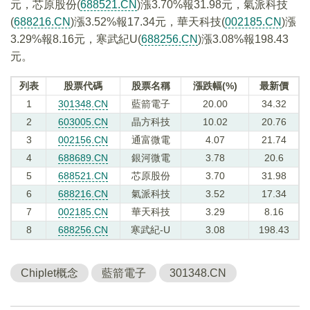
元，芯原股份(
688521.CN
)漲3.70%報31.98元，氣派科技
(
688216.CN
)漲3.52%報17.34元，華天科技(
002185.CN
)漲
3.29%報8.16元，寒武紀U(
688256.CN
)漲3.08%報198.43
元。
列表
股票代碼
股票名稱
漲跌幅(%)
最新價
1
301348.CN
藍箭電子
20.00
34.32
2
603005.CN
晶方科技
10.02
20.76
3
002156.CN
通富微電
4.07
21.74
4
688689.CN
銀河微電
3.78
20.6
5
688521.CN
芯原股份
3.70
31.98
6
688216.CN
氣派科技
3.52
17.34
7
002185.CN
華天科技
3.29
8.16
8
688256.CN
寒武紀-U
3.08
198.43
Chiplet概念
藍箭電子
301348.CN