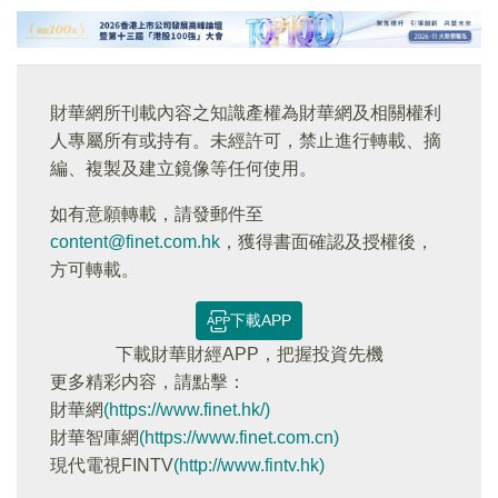
財華網所刊載內容之知識產權為財華網及相關權利
人專屬所有或持有。未經許可，禁止進行轉載、摘
編、複製及建立鏡像等任何使用。
如有意願轉載，請發郵件至
content@finet.com.hk
，獲得書面確認及授權後，
方可轉載。
下載APP
下載財華財經APP，把握投資先機
更多精彩内容，請點擊：
財華網
(https://www.finet.hk/)
財華智庫網
(https://www.finet.com.cn)
現代電視FINTV
(http://www.fintv.hk)