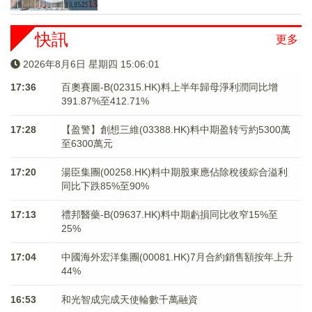
快訊
更多
2026年8月6日 星期四 15:06:01
17:36
百奧賽圖-B(02315.HK)料上半年歸母淨利潤同比增
391.87%至412.71%
17:28
【盈警】創想三維(03388.HK)料中期盈转亏約5300萬
至6300萬元
17:20
湯臣集團(00258.HK)料中期股東應佔除稅後綜合溢利
同比下跌85%至90%
17:13
禮邦醫藥-B(09637.HK)料中期虧損同比收窄15%至
25%
17:04
中國海外宏洋集團(00081.HK)7月合約銷售額按年上升
44%
16:53
和光智成完成天使輪數千萬融資