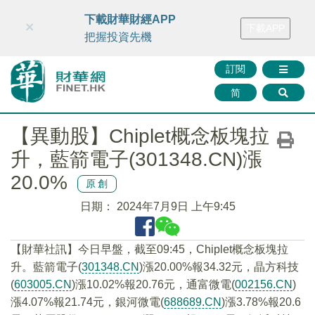
財華智庫網
FINTV
FINMETA
財華證券
媒體矩陣
下載財華財經APP
×
下載APP
智庫沙龍
聯絡我們
把握投資先機
訂閱
简
【異動股】Chiplet概念板塊拉
升，藍箭電子(301348.CN)漲
20.0%
原創
日期：
2024年7月9日 上午9:45
【財華社訊】今日早盤，截至09:45，Chiplet概念板塊拉
升。藍箭電子(
301348.CN
)漲20.00%報34.32元，晶方科技
(
603005.CN
)漲10.02%報20.76元，通富微電(
002156.CN
)
漲4.07%報21.74元，銀河微電(
688689.CN
)漲3.78%報20.6