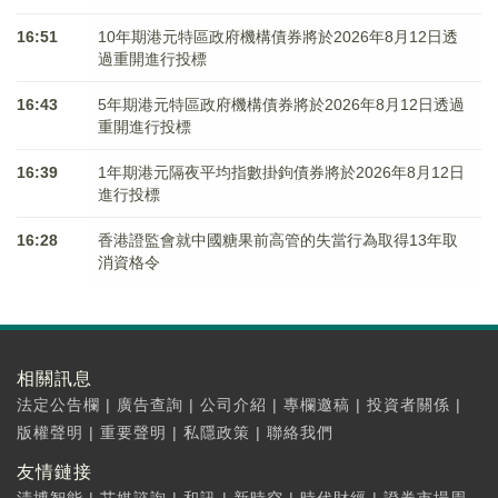
16:51
10年期港元特區政府機構債券將於2026年8月12日透
過重開進行投標
16:43
5年期港元特區政府機構債券將於2026年8月12日透過
重開進行投標
16:39
1年期港元隔夜平均指數掛鉤債券將於2026年8月12日
進行投標
16:28
香港證監會就中國糖果前高管的失當行為取得13年取
消資格令
相關訊息
法定公告欄
|
廣告查詢
|
公司介紹
|
專欄邀稿
|
投資者關係
|
版權聲明
|
重要聲明
|
私隱政策
|
聯絡我們
友情鏈接