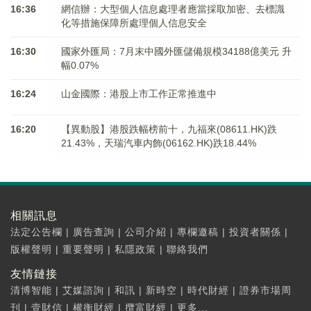
16:36
網信辦：大型個人信息處理者應當採取加密、去標識
化等措施保障所處理個人信息安全
16:30
國家外匯局：7月末中國外匯儲備規模34188億美元 升
幅0.07%
16:24
山金國際：港股上市工作正常推進中
16:20
【異動股】港股跌幅榜前十，九福來(08611.HK)跌
21.43%，天瑞汽車内飾(06162.HK)跌18.44%
相關訊息
法定公告欄
|
廣告查詢
|
公司介紹
|
專欄邀稿
|
投資者關係
|
版權聲明
|
重要聲明
|
私隱政策
|
聯絡我們
友情鏈接
清博智能
|
艾媒諮詢
|
和訊
|
新時空
|
時代財經
|
證券市場周
刊
|
壹財信
|
權衡財經
|
攬富財經
|
更多...