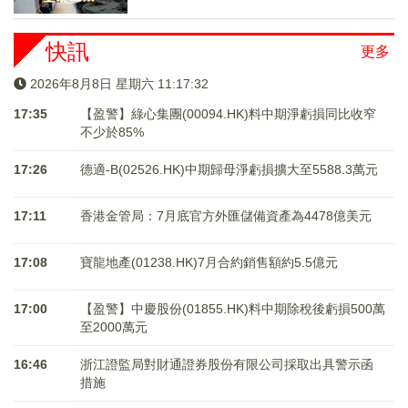
快訊
更多
2026年8月8日 星期六 11:17:33
17:35
【盈警】綠心集團(00094.HK)料中期淨虧損同比收窄
不少於85%
17:26
德適-B(02526.HK)中期歸母淨虧損擴大至5588.3萬元
17:11
香港金管局：7月底官方外匯儲備資產為4478億美元
17:08
寶龍地產(01238.HK)7月合約銷售額約5.5億元
17:00
【盈警】中慶股份(01855.HK)料中期除稅後虧損500萬
至2000萬元
16:46
浙江證監局對財通證券股份有限公司採取出具警示函
措施