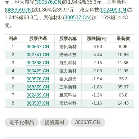
元，容大感光(
300576.CN
)跌1.94%報35.3元，三孚新科
(
688359.CN
)跌1.86%報35.97元，雅克科技(
002409.CN
)跌
1.24%報63.8元，廣信材料(
300537.CN
)跌1.16%報14.43
元。
列表
股票代碼
股票名稱
漲跌幅(%)
最新價
1
300637.CN
揚帆新材
-6.50
8.05
2
002741.CN
光華科技
-5.44
10.96
3
300398.CN
飛凱材料
-2.15
11.36
4
300429.CN
強力新材
-2.03
11.09
5
300576.CN
容大感光
-1.94
35.3
6
688359.CN
三孚新科
-1.86
35.97
7
002409.CN
雅克科技
-1.24
63.8
8
300537.CN
廣信材料
-1.16
14.43
電子化學品
揚帆新材
300637.CN