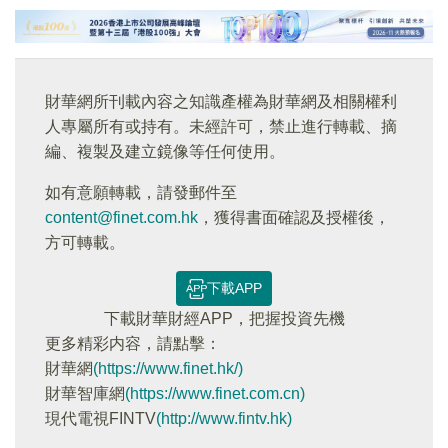
財華網所刊載內容之知識產權為財華網及相關權利
人專屬所有或持有。未經許可，禁止進行轉載、摘
編、複製及建立鏡像等任何使用。
如有意願轉載，請發郵件至
content@finet.com.hk
，獲得書面確認及授權後，
方可轉載。
下載APP
下載財華財經APP，把握投資先機
更多精彩内容，請點擊：
財華網
(https://www.finet.hk/)
財華智庫網
(https://www.finet.com.cn)
現代電視FINTV
(http://www.fintv.hk)