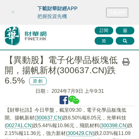
財華智庫網
FINTV
FINMETA
財華證券
媒體矩陣
下載財華財經APP
×
下載APP
智庫沙龍
聯絡我們
把握投資先機
訂閱
简
【異動股】電子化學品板塊低
開，揚帆新材(300637.CN)跌
6.5%
原創
日期：
2024年7月9日 上午9:31
【財華社訊】今日早盤，截至09:30，電子化學品板塊低
開。揚帆新材(
300637.CN
)跌6.50%報8.05元，光華科技
(
002741.CN
)跌5.44%報10.96元，飛凱材料(
300398.CN
)跌
2.15%報11.36元，強力新材(
300429.CN
)跌2.03%報11.09