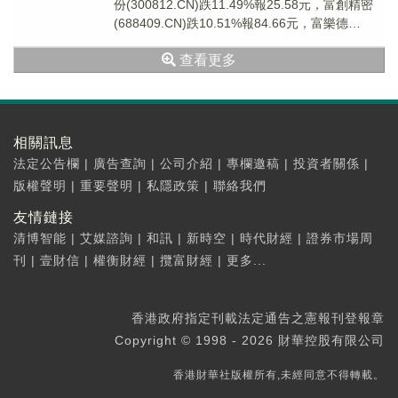
份(300812.CN)跌11.49%報25.58元，富創精密
(688409.CN)跌10.51%報84.66元，富樂德
(3012...
查看更多
相關訊息
法定公告欄
|
廣告查詢
|
公司介紹
|
專欄邀稿
|
投資者關係
|
版權聲明
|
重要聲明
|
私隱政策
|
聯絡我們
友情鏈接
清博智能
|
艾媒諮詢
|
和訊
|
新時空
|
時代財經
|
證券市場周
刊
|
壹財信
|
權衡財經
|
攬富財經
|
更多...
香港政府指定刊載法定通告之憲報刊登報章
Copyright © 1998 - 2026 財華控股有限公司
香港財華社版權所有,未經同意不得轉載。