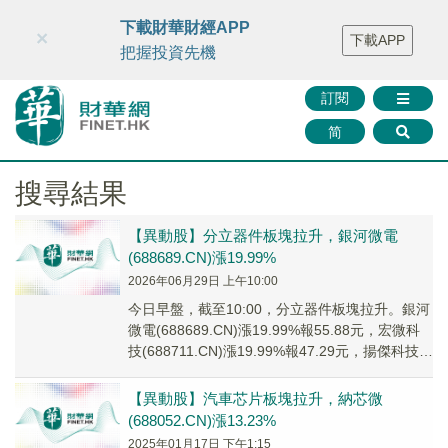
財華智庫網
FINTV
FINMETA
財華證券
媒體矩陣
下載財華財經APP
×
下載APP
智庫沙龍
聯絡我們
把握投資先機
訂閱
简
搜尋結果
【異動股】分立器件板塊拉升，銀河微電
(688689.CN)漲19.99%
2026年06月29日 上午10:00
今日早盤，截至10:00，分立器件板塊拉升。銀河
微電(688689.CN)漲19.99%報55.88元，宏微科
技(688711.CN)漲19.99%報47.29元，揚傑科技
(30...
【異動股】汽車芯片板塊拉升，納芯微
(688052.CN)漲13.23%
2025年01月17日 下午1:15