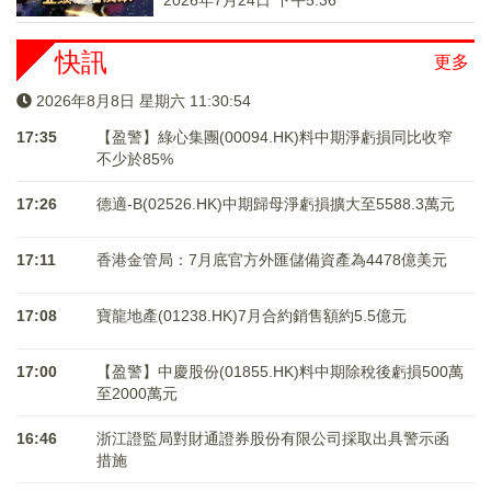
2026年7月24日 下午5:36
快訊
更多
2026年8月8日 星期六 11:30:54
17:35
【盈警】綠心集團(00094.HK)料中期淨虧損同比收窄
不少於85%
17:26
德適-B(02526.HK)中期歸母淨虧損擴大至5588.3萬元
17:11
香港金管局：7月底官方外匯儲備資產為4478億美元
17:08
寶龍地產(01238.HK)7月合約銷售額約5.5億元
17:00
【盈警】中慶股份(01855.HK)料中期除稅後虧損500萬
至2000萬元
16:46
浙江證監局對財通證券股份有限公司採取出具警示函
措施