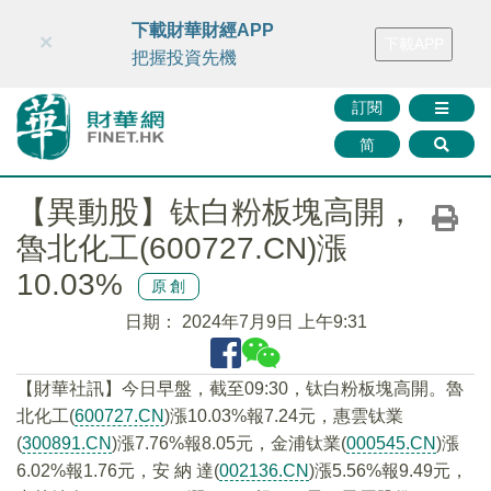
財華智庫網
FINTV
FINMETA
財華證券
媒體矩陣
下載財華財經APP
×
下載APP
智庫沙龍
聯絡我們
把握投資先機
訂閱
简
【異動股】钛白粉板塊高開，
魯北化工(600727.CN)漲
10.03%
原創
日期：
2024年7月9日 上午9:31
【財華社訊】今日早盤，截至09:30，钛白粉板塊高開。魯
北化工(
600727.CN
)漲10.03%報7.24元，惠雲钛業
(
300891.CN
)漲7.76%報8.05元，金浦钛業(
000545.CN
)漲
6.02%報1.76元，安 納 達(
002136.CN
)漲5.56%報9.49元，