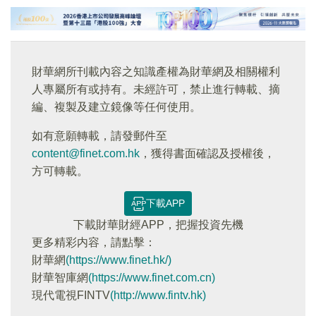
財華網所刊載內容之知識產權為財華網及相關權利
人專屬所有或持有。未經許可，禁止進行轉載、摘
編、複製及建立鏡像等任何使用。
如有意願轉載，請發郵件至
content@finet.com.hk
，獲得書面確認及授權後，
方可轉載。
下載APP
下載財華財經APP，把握投資先機
更多精彩内容，請點擊：
財華網
(https://www.finet.hk/)
財華智庫網
(https://www.finet.com.cn)
現代電視FINTV
(http://www.fintv.hk)