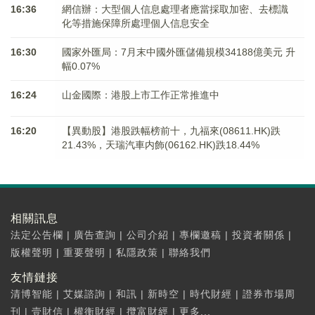
16:36
網信辦：大型個人信息處理者應當採取加密、去標識
化等措施保障所處理個人信息安全
16:30
國家外匯局：7月末中國外匯儲備規模34188億美元 升
幅0.07%
16:24
山金國際：港股上市工作正常推進中
16:20
【異動股】港股跌幅榜前十，九福來(08611.HK)跌
21.43%，天瑞汽車内飾(06162.HK)跌18.44%
相關訊息
法定公告欄
|
廣告查詢
|
公司介紹
|
專欄邀稿
|
投資者關係
|
版權聲明
|
重要聲明
|
私隱政策
|
聯絡我們
友情鏈接
清博智能
|
艾媒諮詢
|
和訊
|
新時空
|
時代財經
|
證券市場周
刊
|
壹財信
|
權衡財經
|
攬富財經
|
更多...