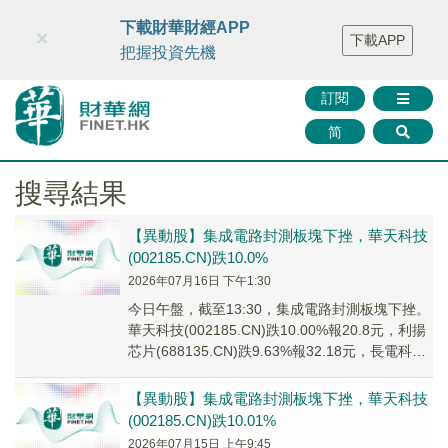
財華智庫網
FINTV
FINMETA
財華證券
媒體矩陣
下載財華財經APP
×
下載APP
智庫沙龍
聯絡我們
把握投資先機
訂閱
简
搜尋結果
【異動股】集成電路封測板塊下挫，華天科技
(002185.CN)跌10.0%
2026年07月16日 下午1:30
今日午盤，截至13:30，集成電路封測板塊下挫。
華天科技(002185.CN)跌10.00%報20.8元，利揚
芯片(688135.CN)跌9.63%報32.18元，長電科技
(60...
【異動股】集成電路封測板塊下挫，華天科技
(002185.CN)跌10.01%
2026年07月15日 上午9:45