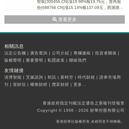
智裝(300455.CN)漲19.98%報19.76元，普冉股
份(688766.CN)漲15.14%報137.09元，西測測試
(3...
查看更多
相關訊息
法定公告欄
|
廣告查詢
|
公司介紹
|
專欄邀稿
|
投資者關係
|
版權聲明
|
重要聲明
|
私隱政策
|
聯絡我們
友情鏈接
清博智能
|
艾媒諮詢
|
和訊
|
新時空
|
時代財經
|
證券市場周
刊
|
壹財信
|
權衡財經
|
攬富財經
|
更多...
香港政府指定刊載法定通告之憲報刊登報章
Copyright © 1998 - 2026 財華控股有限公司
香港財華社版權所有,未經同意不得轉載。