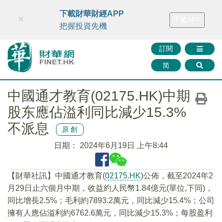
財華智庫網
FINTV
FINMETA
財華證券
媒體矩陣
下載財華財經APP
×
下載APP
智庫沙龍
聯絡我們
把握投資先機
訂閱
简
中國通才教育(02175.HK)中期
股东應佔溢利同比減少15.3%
不派息
原創
日期：
2024年6月19日 上午8:44
【財華社訊】中國通才教育(
02175.HK
)公佈，截至2024年2
月29日止六個月中期，收益約人民幣1.84億元(單位,下同)，
同比增長2.5%；毛利約7893.2萬元，同比減少15.4%；公司
擁有人應佔溢利約6762.6萬元，同比減少15.3%；每股盈利