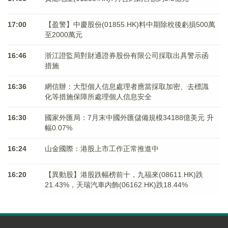
17:00
【盈警】中慶股份(01855.HK)料中期除稅後虧損500萬
至2000萬元
16:46
浙江證監局對財通證券股份有限公司採取出具警示函
措施
16:36
網信辦：大型個人信息處理者應當採取加密、去標識
化等措施保障所處理個人信息安全
16:30
國家外匯局：7月末中國外匯儲備規模34188億美元 升
幅0.07%
16:24
山金國際：港股上市工作正常推進中
16:20
【異動股】港股跌幅榜前十，九福來(08611.HK)跌
21.43%，天瑞汽車内飾(06162.HK)跌18.44%