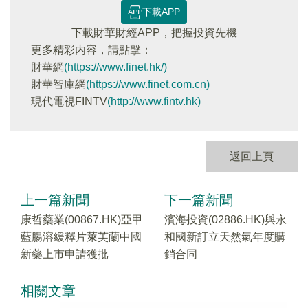
下載APP
下載財華財經APP，把握投資先機
更多精彩内容，請點擊：
財華網
(https://www.finet.hk/)
財華智庫網
(https://www.finet.com.cn)
現代電視FINTV
(http://www.fintv.hk)
返回上頁
上一篇新聞
下一篇新聞
康哲藥業(00867.HK)亞甲
濱海投資(02886.HK)與永
藍腸溶緩釋片萊芙蘭中國
和國新訂立天然氣年度購
新藥上市申請獲批
銷合同
相關文章