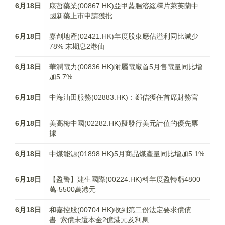
6月18日
康哲藥業(00867.HK)亞甲藍腸溶緩釋片萊芙蘭中
國新藥上市申請獲批
6月18日
嘉創地產(02421.HK)年度股東應佔溢利同比減少
78% 末期息2港仙
6月18日
華潤電力(00836.HK)附屬電廠首5月售電量同比增
加5.7%
6月18日
中海油田服務(02883.HK)：郄佶獲任首席財務官
6月18日
美高梅中國(02282.HK)擬發行美元計值的優先票
據
6月18日
中煤能源(01898.HK)5月商品煤產量同比增加5.1%
6月18日
【盈警】建生國際(00224.HK)料年度盈轉虧4800
萬-5500萬港元
6月18日
和嘉控股(00704.HK)收到第二份法定要求償債
書 索償未還本金2億港元及利息