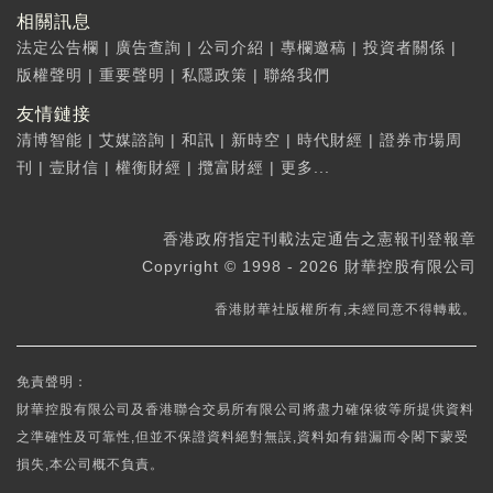
相關訊息
法定公告欄
|
廣告查詢
|
公司介紹
|
專欄邀稿
|
投資者關係
|
版權聲明
|
重要聲明
|
私隱政策
|
聯絡我們
友情鏈接
清博智能
|
艾媒諮詢
|
和訊
|
新時空
|
時代財經
|
證券市場周
刊
|
壹財信
|
權衡財經
|
攬富財經
|
更多...
香港政府指定刊載法定通告之憲報刊登報章
Copyright © 1998 - 2026 財華控股有限公司
香港財華社版權所有,未經同意不得轉載。
免責聲明：
財華控股有限公司及香港聯合交易所有限公司將盡力確保彼等所提供資料
之準確性及可靠性,但並不保證資料絕對無誤,資料如有錯漏而令閣下蒙受
損失,本公司概不負責。