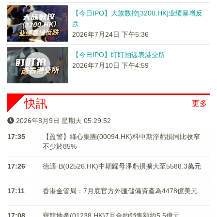
【今日IPO】大族数控[3200.HK]业绩暴增反
跌
2026年7月24日 下午5:36
【今日IPO】盯盯拍递表港交所
2026年7月10日 下午4:59
快訊
更多
2026年8月9日 星期天 05:29:52
17:35
【盈警】綠心集團(00094.HK)料中期淨虧損同比收窄
不少於85%
17:26
德適-B(02526.HK)中期歸母淨虧損擴大至5588.3萬元
17:11
香港金管局：7月底官方外匯儲備資產為4478億美元
17:08
寶龍地產(01238.HK)7月合約銷售額約5.5億元