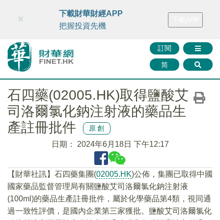
財華智庫網
FINTV
FINMETA
財華證券
媒體矩陣
下載財華財經APP
×
下載APP
智庫沙龍
聯絡我們
把握投資先機
訂閱
简
石四藥(02005.HK)取得鹽酸艾
司洛爾氯化鈉注射液的藥品生
產註冊批件
原創
日期：
2024年6月18日 下午12:17
【財華社訊】石四藥集團(
02005.HK
)公佈，集團已取得中國
國家藥品監督管理局有關鹽酸艾司洛爾氯化鈉注射液
(100ml)的藥品生產註冊批件，屬於化學藥品第4類，視同通
過一致性評價，是國內企業第三家獲批。鹽酸艾司洛爾氯化