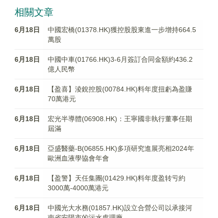
相關文章
6月18日
中國宏橋(01378.HK)獲控股股東進一步增持664.5
萬股
6月18日
中國中車(01766.HK)3-6月簽訂合同金額約436.2
億人民幣
6月18日
【盈喜】淩銳控股(00784.HK)料年度扭虧為盈賺
70萬港元
6月18日
宏光半導體(06908.HK)：王寧國非執行董事任期
屆滿
6月18日
亞盛醫藥-B(06855.HK)多項研究進展亮相2024年
歐洲血液學協會年會
6月18日
【盈警】天任集團(01429.HK)料年度盈转亏約
3000萬-4000萬港元
6月18日
中國光大水務(01857.HK)設立合營公司以承接河
南省安陽市的污水處理廠