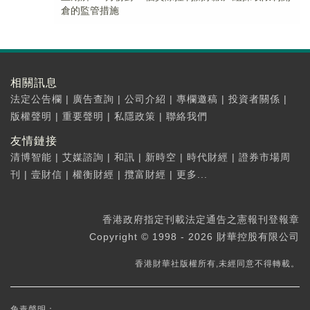
倉的監管措施
相關訊息
法定公告欄
|
廣告查詢
|
公司介紹
|
專欄邀稿
|
投資者關係
|
版權聲明
|
重要聲明
|
私隱政策
|
聯絡我們
友情鏈接
清博智能
|
艾媒諮詢
|
和訊
|
新時空
|
時代財經
|
證券市場周
刊
|
壹財信
|
權衡財經
|
攬富財經
|
更多...
香港政府指定刊載法定通告之憲報刊登報章
Copyright © 1998 - 2026 財華控股有限公司
香港財華社版權所有,未經同意不得轉載。
免責聲明：