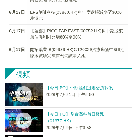
6月17日
EPS創健科技(03860.HK)料年度虧損減少至3000
萬港元
6月17日
【盈喜】PICO FAR EAST(00752.HK)料中期股東
應佔溢利同比增80%至90%
6月17日
開拓藥業-B(09939.HK)GT20029治療痤瘡中國II期
臨床試驗完成首例受試者入組
視頻
【今日IPO】中际旭创过港交所聆讯
2026年7月21日 下午5:50
【今日IPO】鼎泰高科首日微涨
（01377.HK）
2026年7月9日 下午3:58