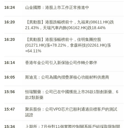
16:24
山金國際：港股上市工作正常推進中
16:20
【異動股】港股跌幅榜前十，九福來(08611.HK)跌
21.43%，天瑞汽車内飾(06162.HK)跌18.44%
16:20
【異動股】港股漲幅榜前十，佳明集團控股
(01271.HK)漲+78.22%，拿森科技(02261.HK)漲
+64.11%
16:14
香港年金公司引入新保險公司作轉介夥伴
16:05
斯迪克：公司為國內摺疊屏核心功能材料供應商
15:56
恒瑞醫藥：公司已在中國獲批上市26款1類創新藥、6
款2類新藥
15:47
聚辰股份：公司VPD芯片已順利通過目標客戶的測試
認證
15:34
上期所：7月份對11個實際控制關系賬戶組採取限制開