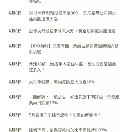
等強勁
6月6日
24財年淨利預期最高增90%，班尼路母公司德永
佳集團股價大漲
6月6日
全球央行或迎來降息大潮！黃金股再度集體活躍
6月6日
【IPO前哨】武漢有機：業績波動與產能擴張的雙
向挑戰
6月5日
暴漲13倍，港股年内最佳牛股！長久股份還能瘋
狂多久？
6月5日
大手筆回購，萬物雲跳空大漲近10%！
6月5日
一圖解碼：一紙公告，卻遭花旗下調評級！玖龍紙
業兩日跌超13%
6月5日
5月香港二手樓市疲軟！前景如何看待？
6月5日
樓價下行，按揭貸款拖欠比率仍維持0.09%