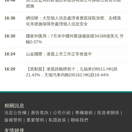
措施
16:36
網信辦：大型個人信息處理者應當採取加密、去標識
化等措施保障所處理個人信息安全
16:30
國家外匯局：7月末中國外匯儲備規模34188億美元 升
幅0.07%
16:24
山金國際：港股上市工作正常推進中
16:20
【異動股】港股跌幅榜前十，九福來(08611.HK)跌
21.43%，天瑞汽車内飾(06162.HK)跌18.44%
相關訊息
法定公告欄
|
廣告查詢
|
公司介紹
|
專欄邀稿
|
投資者關係
|
版權聲明
|
重要聲明
|
私隱政策
|
聯絡我們
友情鏈接