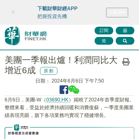
財華智庫網
FINTV
FINMETA
財華證券
媒體矩陣
下載財華財經APP
×
下載APP
智庫沙龍
聯絡我們
把握投資先機
訂閱
简
美團一季報出爐！利潤同比大
增近6成
原創
日期：
2024年6月6日 下午7:50
6月6日，美團-W（
03690.HK
）揭曉了2024年首季度財報。
整體來看，受益於經濟持續回暖和消費復蘇，一季度美團業
績表現亮眼，旗下各項業務均實現了穩健增長。