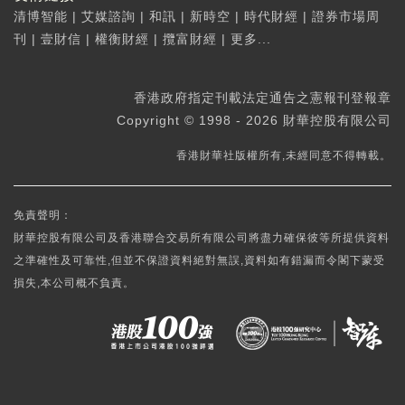
清博智能
|
艾媒諮詢
|
和訊
|
新時空
|
時代財經
|
證券市場周
刊
|
壹財信
|
權衡財經
|
攬富財經
|
更多...
香港政府指定刊載法定通告之憲報刊登報章
Copyright © 1998 - 2026 財華控股有限公司
香港財華社版權所有,未經同意不得轉載。
免責聲明：
財華控股有限公司及香港聯合交易所有限公司將盡力確保彼等所提供資料
之準確性及可靠性,但並不保證資料絕對無誤,資料如有錯漏而令閣下蒙受
損失,本公司概不負責。