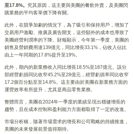
至17.8%。
究其原因，這主要與美團的餐飲外賣，及美團閃
購業務的平均客單價下降有關。
此外，在競爭加劇的情況下，為了吸引和保持用戶，增加了
交易用戶激勵、推廣及廣告開支，這些額外的成本也導致了
美團經營利潤率的下降。財報顯示，今年第一季度，美團的
銷售及營銷費用達139億元，同比增長33.1%，佔收入佔比
由上一年同期的17.8%提升至19%。
此外，期内的新業務收入同比增長18.5%至187億元。該分
部經營虧損同比收窄45.2%至28億元，經營虧損率同比收窄
17.2個百分點至至14.8%。這主要由於美團在新業務方面的
運營效率有所提升，尤其是商品零售業務。
整體而言，美團在2024年一季度的業績呈現出穩健增長的
趨勢，且在成本控制和盈利能力方面都取得了一定的改進。
市場分析稱，隨著市場需求的增長和公司戰略的持續推進，
美團的未來發展前景值得期待。