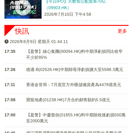
【今日IPO】天数智芯配股筹70亿
（09903.HK）
2026年7月10日 下午4:58
快訊
更多
2026年8月9日 星期天 01:44:12
17:35
【盈警】綠心集團(00094.HK)料中期淨虧損同比收窄
不少於85%
17:26
德適-B(02526.HK)中期歸母淨虧損擴大至5588.3萬元
17:11
香港金管局：7月底官方外匯儲備資產為4478億美元
17:08
寶龍地產(01238.HK)7月合約銷售額約5.5億元
17:00
【盈警】中慶股份(01855.HK)料中期除稅後虧損500萬
至2000萬元
16:46
浙江證監局對財通證券股份有限公司採取出具警示函