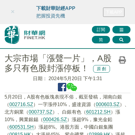
財華智庫網
FINTV
FINMETA
財華證券
媒體矩陣
下載財華財經APP
×
下載APP
智庫沙龍
聯絡我們
把握投資先機
訂閱
简
大宗市場「漲聲一片」，A股
多只有色股封漲停板！
原創
日期：
2024年5月20日 下午1:31
5月20日，A股有色板塊表現不俗，截至發稿，湖南白銀
（
002716.SZ
）一字漲停10%，盛達資源（
000603.SZ
）、
北方銅業（
000737.SZ
）、白銀有色（
601212.SH
）漲
10%，興業銀錫（
000426.SZ
）漲超9%，豫光金鉛
（
600531.SH
）漲超8%。港股方面，中國白銀集團
（
00815.HK
）大漲超45%，紫金礦業（
02899.HK
）漲超