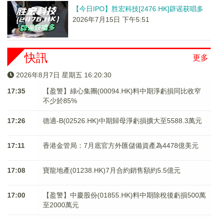
【今日IPO】胜宏科技[2476.HK]辟谣获唱多
2026年7月15日 下午5:51
快訊
更多
2026年8月7日 星期五 16:20:30
17:35
【盈警】綠心集團(00094.HK)料中期淨虧損同比收窄
不少於85%
17:26
德適-B(02526.HK)中期歸母淨虧損擴大至5588.3萬元
17:11
香港金管局：7月底官方外匯儲備資產為4478億美元
17:08
寶龍地產(01238.HK)7月合約銷售額約5.5億元
17:00
【盈警】中慶股份(01855.HK)料中期除稅後虧損500萬
至2000萬元