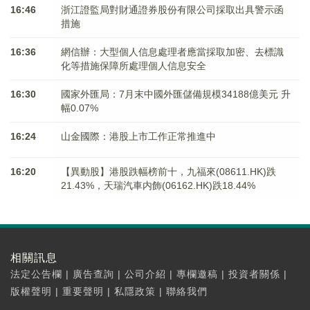
16:46
浙江證監局對財通證券股份有限公司採取出具警示函
措施
16:36
網信辦：大型個人信息處理者應當採取加密、去標識
化等措施保障所處理個人信息安全
16:30
國家外匯局：7月末中國外匯儲備規模34188億美元 升
幅0.07%
16:24
山金國際：港股上市工作正常推進中
16:20
【異動股】港股跌幅榜前十，九福來(08611.HK)跌
21.43%，天瑞汽車内飾(06162.HK)跌18.44%
相關訊息
法定公告欄
|
廣告查詢
|
公司介紹
|
專欄邀稿
|
投資者關係
|
版權聲明
|
重要聲明
|
私隱政策
|
聯絡我們