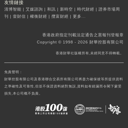
友情鏈接
清博智能
|
艾媒諮詢
|
和訊
|
新時空
|
時代財經
|
證券市場周
刊
|
壹財信
|
權衡財經
|
攬富財經
|
更多...
香港政府指定刊載法定通告之憲報刊登報章
Copyright © 1998 - 2026 財華控股有限公司
香港財華社版權所有,未經同意不得轉載。
免責聲明：
財華控股有限公司及香港聯合交易所有限公司將盡力確保彼等所提供資料
之準確性及可靠性,但並不保證資料絕對無誤,資料如有錯漏而令閣下蒙受
損失,本公司概不負責。