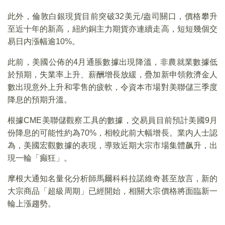
此外，倫敦白銀現貨目前突破32美元/盎司關口，價格攀升
至近十年的新高，紐約銅主力期貨亦連續走高，短短幾個交
易日内漲幅逾10%。
此前，美國公佈的4月通脹數據出現降溫，非農就業數據低
於預期，失業率上升、薪酬增長放緩，疊加新申領救濟金人
數出現意外上升和零售的疲軟，令資本市場對美聯儲三季度
降息的預期升溫。
根據CME美聯儲觀察工具的數據，交易員目前預計美國9月
份降息的可能性約為70%，相較此前大幅增長。業内人士認
為，美國宏觀數據的表現，導致近期大宗市場集體飙升，出
現一輪「癫狂」。
摩根大通知名量化分析師馬爾科科拉諾維奇甚至放言，新的
大宗商品「超級周期」已經開始，相關大宗價格將面臨新一
輪上漲趨勢。