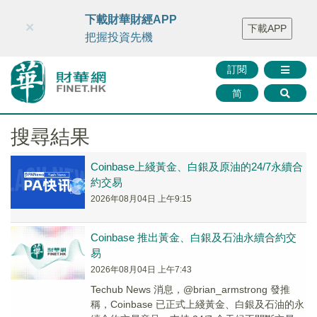
財華智庫網
FINTV
FINMETA
財華證券
媒體矩陣
下載財華財經APP
×
下載APP
智庫沙龍
聯絡我們
把握投資先機
訂閱
简
搜尋結果
Coinbase上綫黃金、白銀及原油的24/7永續合
約交易
2026年08月04日 上午9:15
Coinbase 推出黃金、白銀及石油永續合約交
易
2026年08月04日 上午7:43
Techub News 消息，@brian_armstrong 發推
稱，Coinbase 已正式上綫黃金、白銀及石油的永