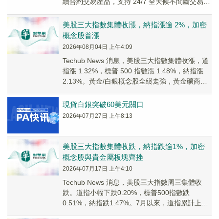
續合約交易産品，支持 24/7 全天候不間斷交易。
此次上...
美股三大指數集體收漲，納指漲逾 2%，加密
概念股普漲
2026年08月04日 上午4:09
Techub News 消息，美股三大指數集體收漲，道
指漲 1.32%，標普 500 指數漲 1.48%，納指漲
2.13%。黃金/白銀概念股全綫走強，黃金礦商
ETF(GDX)...
現貨白銀突破60美元關口
2026年07月27日 上午8:13
美股三大指數集體收跌，納指跌逾1%，加密
概念股與貴金屬板塊齊挫
2026年07月17日 上午4:10
Techub News 消息，美股三大指數周三集體收
跌。道指小幅下跌0.20%，標普500指數跌
0.51%，納指跌1.47%。7月以來，道指累計上漲
0.47%，標普500指數累計...