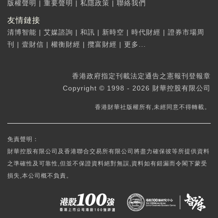
版權聲明
|
重要聲明
|
私隱政策
|
聯絡我們
友情鏈接
清博智能
|
艾媒諮詢
|
和訊
|
新時空
|
時代財經
|
證券市場周
刊
|
壹財信
|
權衡財經
|
攬富財經
|
更多...
香港政府指定刊載法定通告之憲報刊登報章
Copyright © 1998 - 2026 財華控股有限公司
香港財華社版權所有,未經同意不得轉載。
免責聲明：
財華控股有限公司及香港聯合交易所有限公司將盡力確保彼等所提供資料
之準確性及可靠性,但並不保證資料絕對無誤,資料如有錯漏而令閣下蒙受
損失,本公司概不負責。