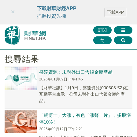
財華智庫網
FINTV
FINMETA
財華證券
媒體矩陣
下載財華財經APP
×
下載APP
智庫沙龍
聯絡我們
把握投資先機
訂閱
简
搜尋結果
盛達資源：未對外出口含銀金屬產品
2026年01月09日 下午1:46
【財華社訊】1月9日，盛達資源(000603.SZ)在
互動平台表示，公司未對外出口含銀金屬的產
品。
「銅博士」大漲，有色「漲聲一片」，多股漲
停10%！
2025年09月12日 下午2:21