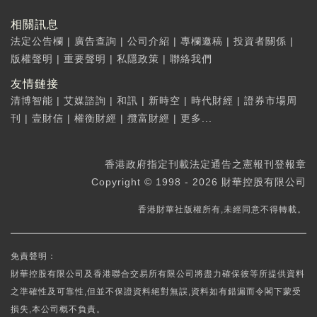
相關訊息
法定公告欄
|
廣告查詢
|
公司介紹
|
專欄邀稿
|
投資者關係
|
版權聲明
|
重要聲明
|
私隱政策
|
聯絡我們
友情鏈接
清博智能
|
艾媒諮詢
|
和訊
|
新時空
|
時代財經
|
證券市場周
刊
|
壹財信
|
權衡財經
|
攬富財經
|
更多...
香港政府指定刊載法定通告之憲報刊登報章
Copyright © 1998 - 2026 財華控股有限公司
香港財華社版權所有,未經同意不得轉載。
免責聲明：
財華控股有限公司及香港聯合交易所有限公司將盡力確保彼等所提供資料
之準確性及可靠性,但並不保證資料絕對無誤,資料如有錯漏而令閣下蒙受
損失,本公司概不負責。