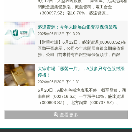
9月12日，大盤表現疲軟，工業金屬、尤其是銅相
關概念股集體飙漲，截至發稿，電工合金
（300697.SZ）漲16.70%，盛達資源
（000603.SZ）、北方銅業（000737.S...
盛達資源：今年未開展白銀套期保值業務
2025年06月12日 下午3:29
【財華社訊】6月12日，盛達資源(000603.SZ)在
互動平臺表示，公司今年未開展白銀套期保值業
務，公司目前未持有白銀空頭保值頭寸，白銀價
格的上漲未對公司造成損失。
大宗市場「漲聲一片」，A股多只有色股封漲
停板！
2024年05月20日 下午1:31
5月20日，A股有色板塊表現不俗，截至發稿，湖
南白銀（002716.SZ）一字漲停10%，盛達資源
（000603.SZ）、北方銅業（000737.SZ）、白
銀有色（601212....
查看更多