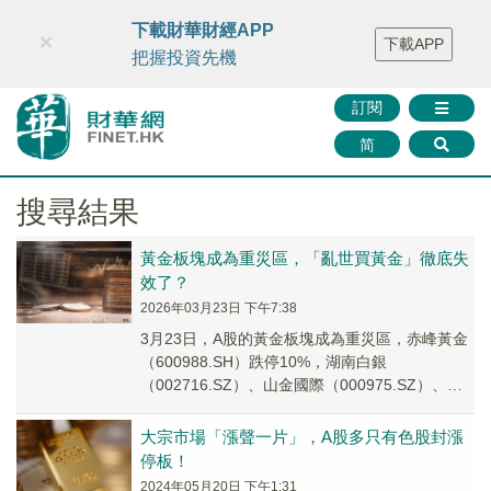
財華智庫網
FINTV
FINMETA
財華證券
媒體矩陣
下載財華財經APP
×
下載APP
智庫沙龍
聯絡我們
把握投資先機
訂閱
简
搜尋結果
黃金板塊成為重災區，「亂世買黃金」徹底失
效了？
2026年03月23日 下午7:38
3月23日，A股的黃金板塊成為重災區，赤峰黃金
（600988.SH）跌停10%，湖南白銀
（002716.SZ）、山金國際（000975.SZ）、四
川黃金（001337.SZ）均大跌。
大宗市場「漲聲一片」，A股多只有色股封漲
停板！
2024年05月20日 下午1:31