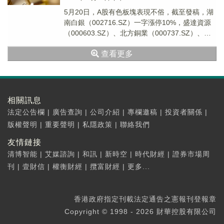
5月20日，A股有色板塊表現不俗，截至發稿，湖
南白銀（002716.SZ）一字漲停10%，盛達資源
（000603.SZ）、北方銅業（000737.SZ）、白
銀有色（601212....
查看更多
相關訊息
法定公告欄
|
廣告查詢
|
公司介紹
|
專欄邀稿
|
投資者關係
|
版權聲明
|
重要聲明
|
私隱政策
|
聯絡我們
友情鏈接
清博智能
|
艾媒諮詢
|
和訊
|
新時空
|
時代財經
|
證券市場周
刊
|
壹財信
|
權衡財經
|
攬富財經
|
更多...
香港政府指定刊載法定通告之憲報刊登報章
Copyright © 1998 - 2026 財華控股有限公司