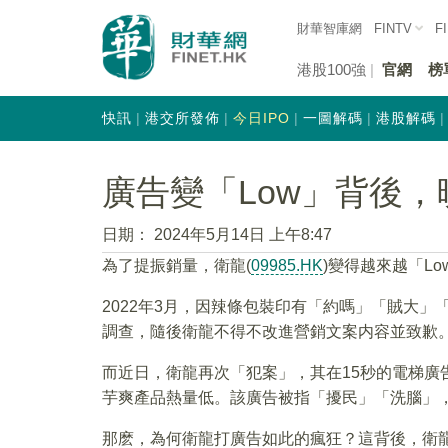
財華智庫網
FINTV
F
港股100強
官網
榜
快訊
港交所發佈
今日IPO
一圖解碼
港股解碼
廣告變「Low」背後
日期：
2024年5月14日 上午8:47
為了提振銷量，衛龍(
09985.HK
)變得越來越「Lo
2022年3月，因辣條包裝印有「約嗎」「賊大
調查，隨後衛龍不得不改進營銷文案内容並致歉
而近日，衛龍再次「犯案」，其在15秒的電梯廣
芋爽產品熱量低。該廣告被指「擾民」「洗腦」
那麽，為何衛龍打廣告如此的瘋狂？這背後，衛