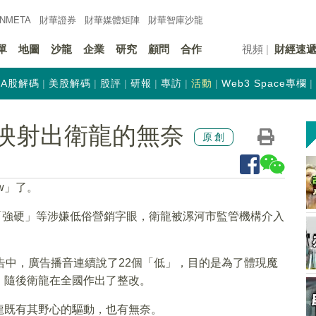
INMETA
財華證券
財華
媒體矩陣
財華
智庫沙龍
單
地圖
沙龍
企業
研究
顧問
合作
視頻
財經速
A股解碼
美股解碼
股評
研報
專訪
活動
Web3 Space專欄
，映射出衛龍的無奈
原創
w」了。
」「強硬」等涉嫌低俗營銷字眼，衛龍被漯河市監管機構介入
。
告中，廣告播音連續說了22個「低」，目的是為了體現魔
，隨後衛龍在全國作出了整改。
龍既有其野心的驅動，也有無奈。