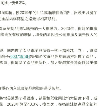
同比上升6.3%。
15萬噸，較2019年的2.41萬噸增長近2倍，反映出以魔芋
的產品結構轉型之路走得相當順利。
蔬菜制品得以騰飛的一大推動力。2023年，衛龍的推廣
%，明顯高於營收的增幅，增長的原因是公司推廣及廣告投入的
隱。國内魔芋產品市場與辣條一樣正越來越「卷」，鹽津
鋪子(
603719.SH
)等知名零食品牌都陸續推出魔芋產品，
格局，衛龍除了產品推新外，加大營銷亦是其保持競爭優
將重心切入蔬菜制品的戰略是明智的。
售增長遭遇了滑鐵盧，銷量和營收同比均大幅度下滑，成
2023年降至48.3%，換言之，在衛龍辣條產品全部的