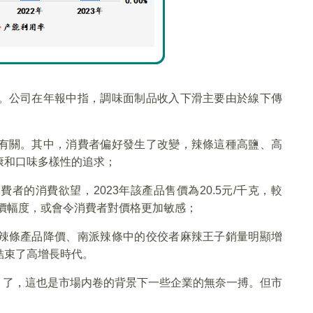
。公司在年報中指，調味面制品收入下滑主要由於線下傳
有關。其中，消費者偏好發生了改變，辣條這種高鹽、高
康和口味多樣性的追求；
的消費欲望，2023年該產品售價為20.5元/千克，較
高的調價幅度，或會令消費者對價格更加敏感；
辣條產品降價、南派辣條中的佼佼者麻辣王子銷量明顯增
結束了高增長時代。
」了，這也是市場内卷的背景下一些企業的無奈一搏。但市
。