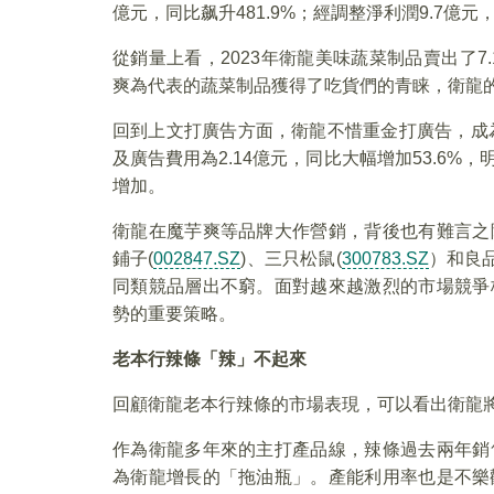
億元，同比飙升481.9%；經調整淨利潤9.7億元，
從銷量上看，2023年衛龍美味蔬菜制品賣出了7.
爽為代表的蔬菜制品獲得了吃貨們的青睐，衛龍
回到上文打廣告方面，衛龍不惜重金打廣告，成為
及廣告費用為2.14億元，同比大幅增加53.6
增加。
衛龍在魔芋爽等品牌大作營銷，背後也有難言之
鋪子(
002847.SZ
)、三只松鼠(
300783.SZ
）和良品
同類競品層出不窮。面對越來越激烈的市場競爭
勢的重要策略。
老本行辣條「辣」不起來
回顧衛龍老本行辣條的市場表現，可以看出衛龍
作為衛龍多年來的主打產品線，辣條過去兩年銷
為衛龍增長的「拖油瓶」。產能利用率也是不樂觀，