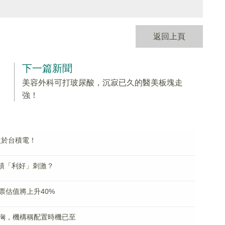
返回上頁
下一篇新聞
美容外科可打玻尿酸，沉寂已久的醫美板塊走
強！
次於台積電！
業績「利好」刺激？
票估值將上升40%
洶，機構稱配置時機已至