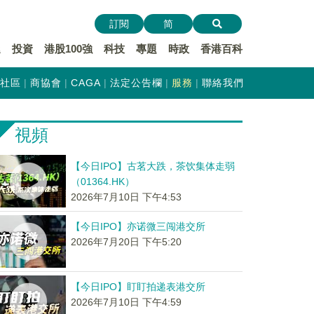
訂閱
简
遞
投資
港股100強
科技
專題
時政
香港百科
社區
商協會
CAGA
法定公告欄
服務
聯絡我們
視頻
【今日IPO】古茗大跌，茶饮集体走弱
（01364.HK）
2026年7月10日 下午4:53
【今日IPO】亦诺微三闯港交所
2026年7月20日 下午5:20
【今日IPO】盯盯拍递表港交所
2026年7月10日 下午4:59