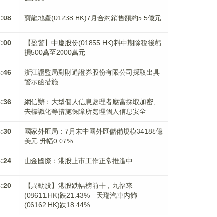
7:08
寶龍地產(01238.HK)7月合約銷售額約5.5億元
7:00
【盈警】中慶股份(01855.HK)料中期除稅後虧
損500萬至2000萬元
6:46
浙江證監局對財通證券股份有限公司採取出具
警示函措施
6:36
網信辦：大型個人信息處理者應當採取加密、
去標識化等措施保障所處理個人信息安全
6:30
國家外匯局：7月末中國外匯儲備規模34188億
美元 升幅0.07%
6:24
山金國際：港股上市工作正常推進中
6:20
【異動股】港股跌幅榜前十，九福來
(08611.HK)跌21.43%，天瑞汽車内飾
(06162.HK)跌18.44%