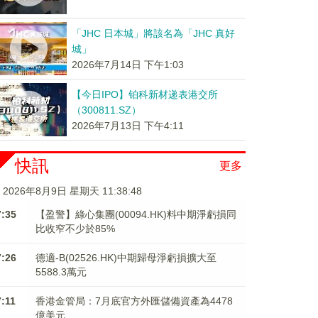
「JHC 日本城」將該名為「JHC 真好
城」
2026年7月14日 下午1:03
【今日IPO】铂科新材递表港交所
（300811.SZ）
2026年7月13日 下午4:11
快訊
更多
2026年8月9日 星期天 11:38:49
7:35
【盈警】綠心集團(00094.HK)料中期淨虧損同
比收窄不少於85%
7:26
德適-B(02526.HK)中期歸母淨虧損擴大至
5588.3萬元
7:11
香港金管局：7月底官方外匯儲備資產為4478
億美元