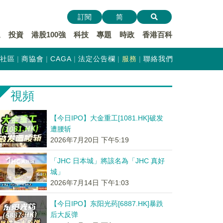
訂閱
简
遞
投資
港股100強
科技
專題
時政
香港百科
社區
商協會
CAGA
法定公告欄
服務
聯絡我們
視頻
【今日IPO】大金重工[1081.HK]破发
遭腰斩
2026年7月20日 下午5:19
「JHC 日本城」將該名為「JHC 真好
城」
2026年7月14日 下午1:03
【今日IPO】东阳光药[6887.HK]暴跌
后大反弹