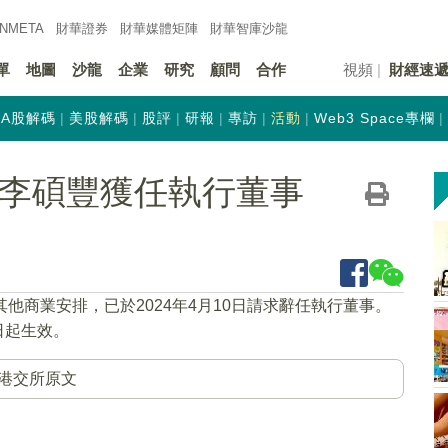
INMETA
財華證券
財華
媒體矩陣
財華
智庫沙龍
單
地圖
沙龍
企業
研究
顧問
合作
視頻
財經速
A股解碼
美股解碼
股評
研報
專訪
活動
Web3 Space專欄
K)：李碩豐獲任執行董事
其他商業安排，已於2024年4月10日請求辭任執行董事。
日起生效。
港交所原文