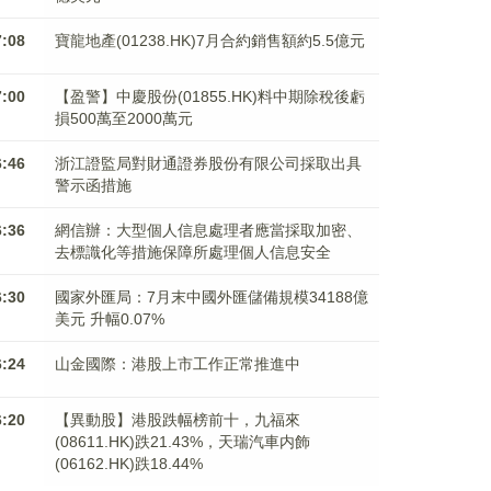
7:08
寶龍地產(01238.HK)7月合約銷售額約5.5億元
7:00
【盈警】中慶股份(01855.HK)料中期除稅後虧
損500萬至2000萬元
6:46
浙江證監局對財通證券股份有限公司採取出具
警示函措施
6:36
網信辦：大型個人信息處理者應當採取加密、
去標識化等措施保障所處理個人信息安全
6:30
國家外匯局：7月末中國外匯儲備規模34188億
美元 升幅0.07%
6:24
山金國際：港股上市工作正常推進中
6:20
【異動股】港股跌幅榜前十，九福來
(08611.HK)跌21.43%，天瑞汽車内飾
(06162.HK)跌18.44%