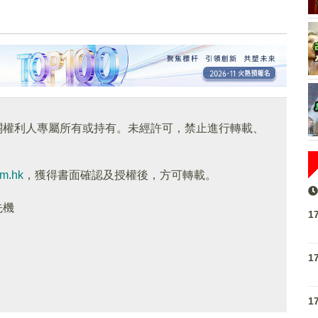
關權利人專屬所有或持有。未經許可，禁止進行轉載、
om.hk
，獲得書面確認及授權後，方可轉載。
先機
1
1
1