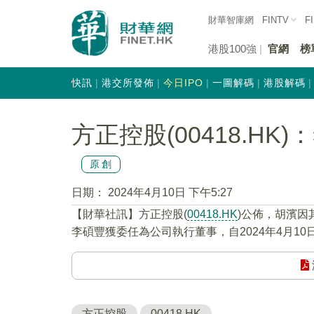
財華智庫網
FINTV
F
港股100強
官網
榜
快訊
港交所發佈
今日IPO
一圖解碼
港股解碼
方正控股(00418.H
原創
日期：
2024年4月10日 下午5:27
【財華社訊】方正控股(
00418.HK
)公佈，胡濱因
李碩豐獲委任為公司執行董事，自2024年4月10
方正控股
00418.HK