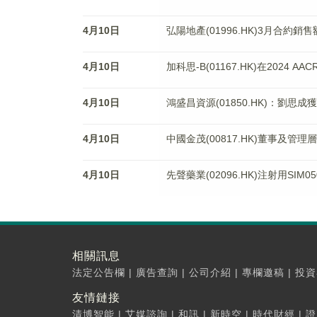
4月10日
弘陽地產(01996.HK)3月合約銷售
4月10日
加科思-B(01167.HK)在2024
4月10日
鴻盛昌資源(01850.HK)：劉思成
4月10日
中國金茂(00817.HK)董事及管理
4月10日
先聲藥業(02096.HK)注射用SI
相關訊息
法定公告欄
|
廣告查詢
|
公司介紹
|
專欄邀稿
|
投資
友情鏈接
清博智能
|
艾媒諮詢
|
和訊
|
新時空
|
時代財經
|
證