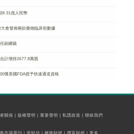
額8.31億人民幣
 AACR大會發佈兩款藥物臨床前數據
獲任副總裁
層合計增持2677.8萬股
M0500獲美國FDA授予快速通道資格
者關係
|
版權聲明
|
重要聲明
|
私隱政策
|
聯絡我們
券市場周刊
|
壹財信
|
權衡財經
|
攬富財經
|
更多...