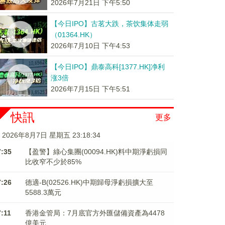
2026年7月21日 下午5:50
【今日IPO】古茗大跌，茶饮集体走弱
（01364.HK）
2026年7月10日 下午4:53
【今日IPO】鼎泰高科[1377.HK]净利
涨3倍
2026年7月15日 下午5:51
快訊
更多
2026年8月7日 星期五 23:18:34
7:35
【盈警】綠心集團(00094.HK)料中期淨虧損同
比收窄不少於85%
7:26
德適-B(02526.HK)中期歸母淨虧損擴大至
5588.3萬元
7:11
香港金管局：7月底官方外匯儲備資產為4478
億美元