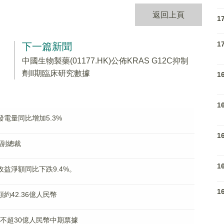
返回上頁
1
1
下一篇新聞
中國生物製藥(01177.HK)公佈KRAS G12C抑制
劑II期臨床研究數據
1
1
成發電量同比增加5.3%
1
任副總裁
1
營收益淨額同比下跌9.4%。
1
額約42.36億人民幣
發行不超30億人民幣中期票據