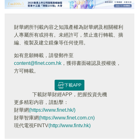
財華網所刊載內容之知識產權為財華網及相關權利
人專屬所有或持有。未經許可，禁止進行轉載、摘
編、複製及建立鏡像等任何使用。
如有意願轉載，請發郵件至
content@finet.com.hk
，獲得書面確認及授權後，
方可轉載。
下載APP
下載財華財經APP，把握投資先機
更多精彩内容，請點擊：
財華網
(https://www.finet.hk/)
財華智庫網
(https://www.finet.com.cn)
現代電視FINTV
(http://www.fintv.hk)