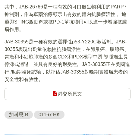
其中，JAB-26766是一種有效的可口服生物利用的PARP7
抑制劑，作為單藥治療顯示出有效的體內抗腫瘤活性， 通
過與STING激動劑或抗PD-1單抗聯用可以進一步增強抗腫
瘤作用。
JAB-30355是一種有效的選擇性p53-Y220C激活劑。JAB-
30355表現出劑量依賴性抗腫瘤活性，在卵巢癌、胰腺癌、
胃癌和小細胞肺癌的多個CDX和PDX模型中誘 導腫瘤生長
停滯或消退，並具有良好的耐受性。JAB-30355正在美國進
行I/IIa期臨床試驗，以評估JAB-30355對晚期實體瘤患者的
安全性和有效性。
港交所原文
加科思-B
01167.HK