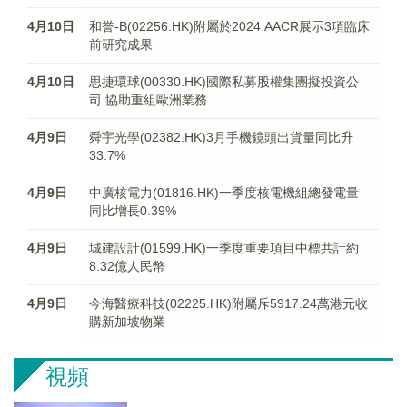
4月10日
和誉-B(02256.HK)附屬於2024 AACR展示3項臨床
前研究成果
4月10日
思捷環球(00330.HK)國際私募股權集團擬投資公
司 協助重組歐洲業務
4月9日
舜宇光學(02382.HK)3月手機鏡頭出貨量同比升
33.7%
4月9日
中廣核電力(01816.HK)一季度核電機組總發電量
同比增長0.39%
4月9日
城建設計(01599.HK)一季度重要項目中標共計約
8.32億人民幣
4月9日
今海醫療科技(02225.HK)附屬斥5917.24萬港元收
購新加坡物業
視頻