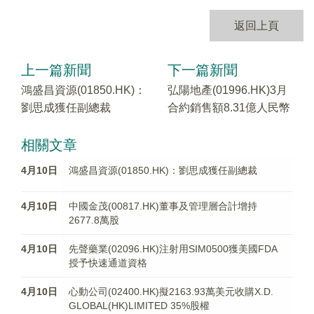
返回上頁
上一篇新聞
下一篇新聞
鴻盛昌資源(01850.HK)：
弘陽地產(01996.HK)3月
劉思成獲任副總裁
合約銷售額8.31億人民幣
相關文章
4月10日
鴻盛昌資源(01850.HK)：劉思成獲任副總裁
4月10日
中國金茂(00817.HK)董事及管理層合計增持
2677.8萬股
4月10日
先聲藥業(02096.HK)注射用SIM0500獲美國FDA
授予快速通道資格
4月10日
心動公司(02400.HK)擬2163.93萬美元收購X.D.
GLOBAL(HK)LIMITED 35%股權