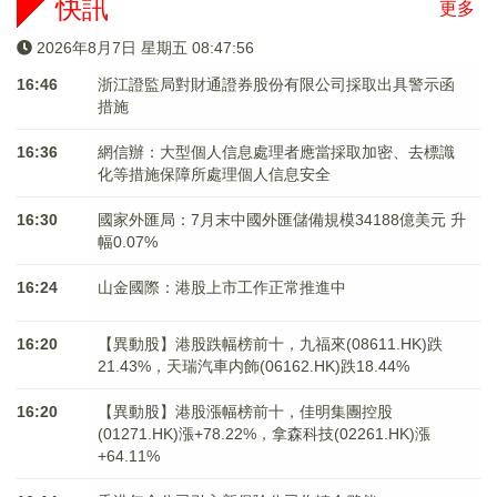
快訊
更多
2026年8月7日 星期五 08:47:57
16:46
浙江證監局對財通證券股份有限公司採取出具警示函
措施
16:36
網信辦：大型個人信息處理者應當採取加密、去標識
化等措施保障所處理個人信息安全
16:30
國家外匯局：7月末中國外匯儲備規模34188億美元 升
幅0.07%
16:24
山金國際：港股上市工作正常推進中
16:20
【異動股】港股跌幅榜前十，九福來(08611.HK)跌
21.43%，天瑞汽車内飾(06162.HK)跌18.44%
16:20
【異動股】港股漲幅榜前十，佳明集團控股
(01271.HK)漲+78.22%，拿森科技(02261.HK)漲
+64.11%