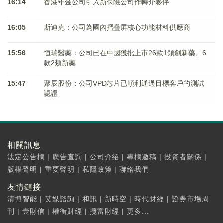
16:14
香港年金公司引入新保險公司作轉介夥伴
16:05
斯迪克：公司為國內摺疊屏核心功能材料供應商
15:56
恒瑞醫藥：公司已在中國獲批上市26款1類創新藥、6
款2類新藥
15:47
聚辰股份：公司VPD芯片已順利通過目標客戶的測試
認證
相關訊息
法定公告欄
|
廣告查詢
|
公司介紹
|
專欄邀稿
|
投資者關係
|
版權聲明
|
重要聲明
|
私隱政策
|
聯絡我們
友情鏈接
清博智能
|
艾媒諮詢
|
和訊
|
新時空
|
時代財經
|
證券市場周
刊
|
壹財信
|
權衡財經
|
攬富財經
|
更多...