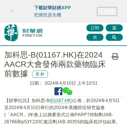
財華智庫網
FINTV
FINMETA
財華證券
媒體矩陣
下載財華財經APP
×
下載APP
智庫沙龍
聯絡我們
把握投資先機
訂閱
简
加科思-B(01167.HK)在2024
AACR大會發佈兩款藥物臨床
前數據
原創
日期：
2024年4月10日 上午10:51
【財華社訊】加科思-B(
01167.HK
)公佈，於2024年4月5日
至2024年4月10日舉行的2024年美國癌症研究協會
(「AACR」)年會上以摘要形式公佈PARP7抑制劑JAB-
26766和p53Y220C激活劑JAB-30355的臨床前評估結果。