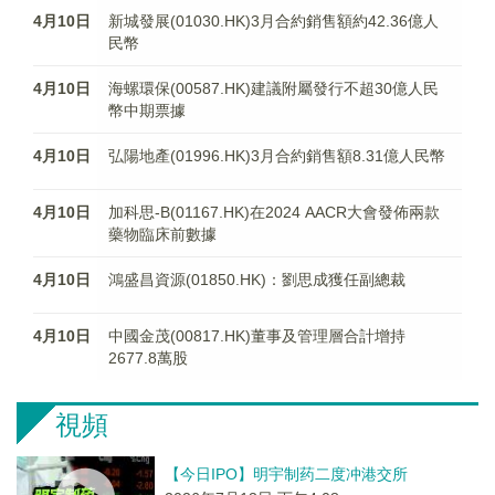
4月10日
新城發展(01030.HK)3月合約銷售額約42.36億人
民幣
4月10日
海螺環保(00587.HK)建議附屬發行不超30億人民
幣中期票據
4月10日
弘陽地產(01996.HK)3月合約銷售額8.31億人民幣
4月10日
加科思-B(01167.HK)在2024 AACR大會發佈兩款
藥物臨床前數據
4月10日
鴻盛昌資源(01850.HK)：劉思成獲任副總裁
4月10日
中國金茂(00817.HK)董事及管理層合計增持
2677.8萬股
視頻
【今日IPO】明宇制药二度冲港交所