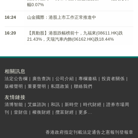
幅0.07%
16:24
山金國際：港股上市工作正常推進中
16:20
【異動股】港股跌幅榜前十，九福來(08611.HK)跌
21.43%，天瑞汽車内飾(06162.HK)跌18.44%
相關訊息
法定公告欄
|
廣告查詢
|
公司介紹
|
專欄邀稿
|
投資者關係
|
版權聲明
|
重要聲明
|
私隱政策
|
聯絡我們
友情鏈接
清博智能
|
艾媒諮詢
|
和訊
|
新時空
|
時代財經
|
證券市場周
刊
|
壹財信
|
權衡財經
|
攬富財經
|
更多...
香港政府指定刊載法定通告之憲報刊登報章