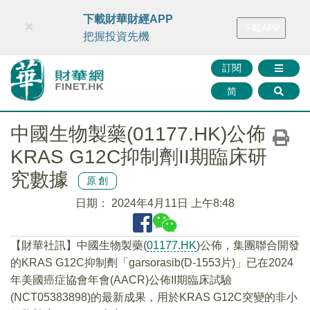
財華智庫網
FINTV
FINMETA
財華證券
媒體矩陣
下載財華財經APP
×
下載APP
智庫沙龍
聯絡我們
把握投資先機
訂閱
简
中國生物製藥(01177.HK)公佈
KRAS G12C抑制劑II期臨床研
究數據
原創
日期：
2024年4月11日 上午8:48
【財華社訊】中國生物製藥(
01177.HK
)公佈，集團聯合開發
的KRAS G12C抑制劑「garsorasib(D-1553片)」已在2024
年美國癌症協會年會(AACR)公佈II期臨床試驗
(NCT05383898)的最新成果，用於KRAS G12C突變的非小