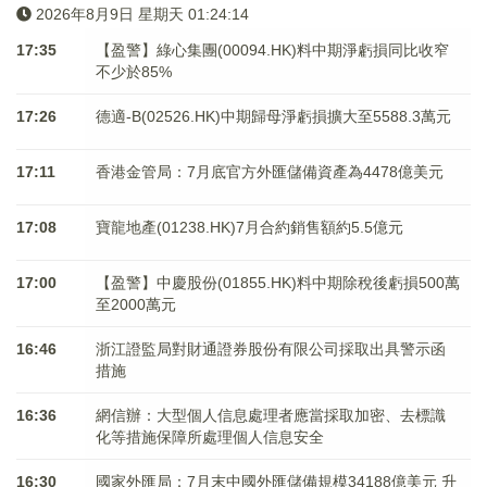
2026年8月9日 星期天 01:24:15
17:35
【盈警】綠心集團(00094.HK)料中期淨虧損同比收窄
不少於85%
17:26
德適-B(02526.HK)中期歸母淨虧損擴大至5588.3萬元
17:11
香港金管局：7月底官方外匯儲備資產為4478億美元
17:08
寶龍地產(01238.HK)7月合約銷售額約5.5億元
17:00
【盈警】中慶股份(01855.HK)料中期除稅後虧損500萬
至2000萬元
16:46
浙江證監局對財通證券股份有限公司採取出具警示函
措施
16:36
網信辦：大型個人信息處理者應當採取加密、去標識
化等措施保障所處理個人信息安全
16:30
國家外匯局：7月末中國外匯儲備規模34188億美元 升