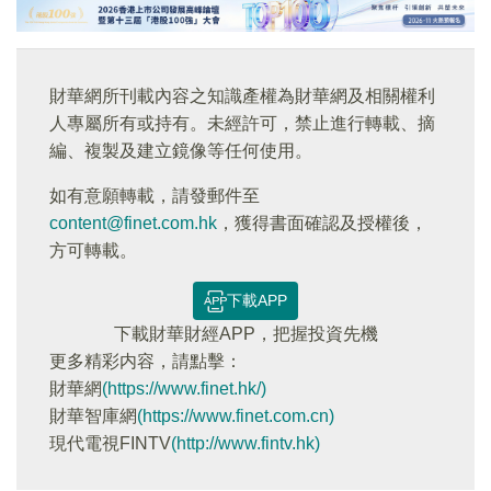
財華網所刊載內容之知識產權為財華網及相關權利
人專屬所有或持有。未經許可，禁止進行轉載、摘
編、複製及建立鏡像等任何使用。
如有意願轉載，請發郵件至
content@finet.com.hk
，獲得書面確認及授權後，
方可轉載。
下載APP
下載財華財經APP，把握投資先機
更多精彩内容，請點擊：
財華網
(https://www.finet.hk/)
財華智庫網
(https://www.finet.com.cn)
現代電視FINTV
(http://www.fintv.hk)