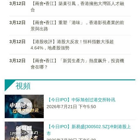
3月12日
【兩會•香江】築巢引鳳，香港擁抱大灣區人才融
合
3月12日
【兩會•香江】重塑「港味」，香港影視產業的前
景與出路
3月12日
【港股收評】港股大反攻！恒科指數大漲超
4.64%，地產股強勢
3月12日
【兩會•香江】「新質生產力」熱度飙升，投資機
會在哪？
視頻
【今日IPO】中际旭创过港交所聆讯
2026年7月21日 下午5:50
【今日IPO】新易盛[300502.SZ]冲刺港股上
市