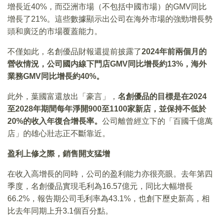
增長近40%，而亞洲市場（不包括中國市場）的GMV同比
增長了21%。這些數據顯示出公司在海外市場的強勁增長勢
頭和廣泛的市場覆蓋能力。
不僅如此，名創優品財報還提前披露了
2024年前兩個月的
營收情況，公司國内線下門店GMV同比增長約13%，海外
業務GMV同比增長約40%。
此外，葉國富還放出「豪言」，
名創優品的目標是在2024
至2028年期間每年淨開900至1100家新店，並保持不低於
20%的收入年復合增長率。
公司離曾經立下的「百國千億萬
店」的雄心壯志正不斷靠近。
盈利上修之際，銷售開支猛增
在收入高增長的同時，公司的盈利能力亦很亮眼。去年第四
季度，名創優品實現毛利為16.57億元，同比大幅增長
66.2%，報告期公司毛利率為43.1%，也創下歷史新高，相
比去年同期上升3.1個百分點。