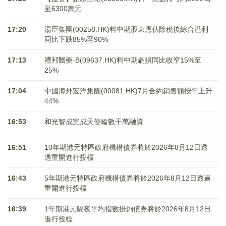
至6300萬元
17:20
湯臣集團(00258.HK)料中期股東應佔除稅後綜合溢利
同比下跌85%至90%
17:13
禮邦醫藥-B(09637.HK)料中期虧損同比收窄15%至
25%
17:04
中國海外宏洋集團(00081.HK)7月合約銷售額按年上升
44%
16:53
和光智成完成天使輪數千萬融資
16:51
10年期港元特區政府機構債券將於2026年8月12日透
過重開進行投標
16:43
5年期港元特區政府機構債券將於2026年8月12日透過
重開進行投標
16:39
1年期港元隔夜平均指數掛鉤債券將於2026年8月12日
進行投標