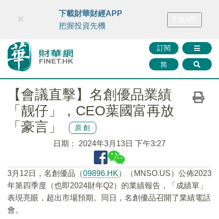
財華智庫網
FINTV
FINMETA
財華證券
媒體矩陣
下載財華財經APP
×
下載APP
智庫沙龍
聯絡我們
把握投資先機
訂閱
简
【會議直擊】名創優品業績
「靓仔」，CEO葉國富再放
「豪言」
原創
日期：
2024年3月13日 下午3:27
3月12日，名創優品（
09896.HK
）（MNSO.US）公佈2023
年第四季度（也即2024財年Q2）的業績報告，「成績單」
表現亮眼，超出市場預期。同日，名創優品召開了業績電話
會。