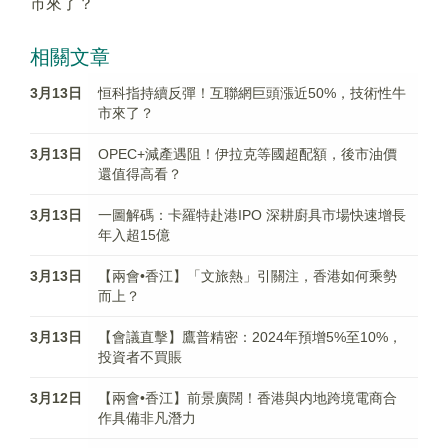
市來了？
相關文章
3月13日
恒科指持續反彈！互聯網巨頭漲近50%，技術性牛
市來了？
3月13日
OPEC+減產遇阻！伊拉克等國超配額，後市油價
還值得高看？
3月13日
一圖解碼：卡羅特赴港IPO 深耕廚具市場快速增長
年入超15億
3月13日
【兩會•香江】「文旅熱」引關注，香港如何乘勢
而上？
3月13日
【會議直擊】鷹普精密：2024年預增5%至10%，
投資者不買賬
3月12日
【兩會•香江】前景廣闊！香港與内地跨境電商合
作具備非凡潛力