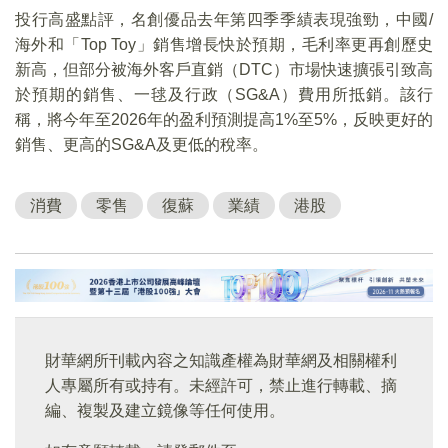
投行高盛點評，名創優品去年第四季季績表現強勁，中國/
海外和「Top Toy」銷售增長快於預期，毛利率更再創歷史
新高，但部分被海外客戶直銷（DTC）市場快速擴張引致高
於預期的銷售、一毬及行政（SG&A）費用所抵銷。該行
稱，將今年至2026年的盈利預測提高1%至5%，反映更好的
銷售、更高的SG&A及更低的稅率。
消費
零售
復蘇
業績
港股
財華網所刊載內容之知識產權為財華網及相關權利
人專屬所有或持有。未經許可，禁止進行轉載、摘
編、複製及建立鏡像等任何使用。