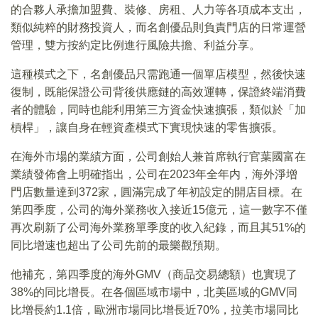
的合夥人承擔加盟費、裝修、房租、人力等各項成本支出，
類似純粹的財務投資人，而名創優品則負責門店的日常運營
管理，雙方按約定比例進行風險共擔、利益分享。
這種模式之下，名創優品只需跑通一個單店模型，然後快速
復制，既能保證公司背後供應鏈的高效運轉，保證終端消費
者的體驗，同時也能利用第三方資金快速擴張，類似於「加
槓桿」，讓自身在輕資產模式下實現快速的零售擴張。
在海外市場的業績方面，公司創始人兼首席執行官葉國富在
業績發佈會上明確指出，公司在2023年全年内，海外淨增
門店數量達到372家，圓滿完成了年初設定的開店目標。在
第四季度，公司的海外業務收入接近15億元，這一數字不僅
再次刷新了公司海外業務單季度的收入紀錄，而且其51%的
同比增速也超出了公司先前的最樂觀預期。
他補充，第四季度的海外GMV（商品交易總額）也實現了
38%的同比增長。在各個區域市場中，北美區域的GMV同
比增長約1.1倍，歐洲市場同比增長近70%，拉美市場同比