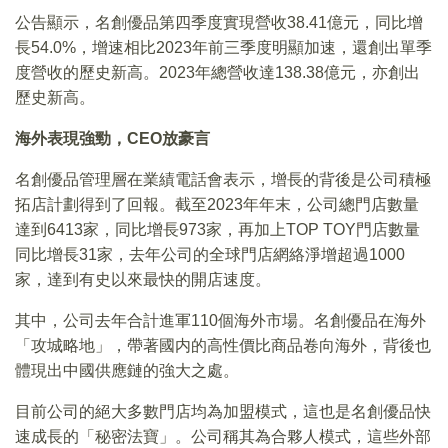
公告顯示，名創優品第四季度實現營收38.41億元，同比增
長54.0%，增速相比2023年前三季度明顯加速，還創出單季
度營收的歷史新高。2023年總營收達138.38億元，亦創出
歷史新高。
海外表現強勁，CEO放豪言
名創優品管理層在業績電話會表示，增長的背後是公司積極
拓店計劃得到了回報。截至2023年年末，公司總門店數量
達到6413家，同比增長973家，再加上TOP TOY門店數量
同比增長31家，去年公司的全球門店網絡淨增超過1000
家，達到有史以來最快的開店速度。
其中，公司去年合計進軍110個海外市場。名創優品在海外
「攻城略地」，帶著國内的高性價比商品卷向海外，背後也
體現出中國供應鏈的強大之處。
目前公司的絕大多數門店均為加盟模式，這也是名創優品快
速成長的「秘密法寶」。公司稱其為合夥人模式，這些外部