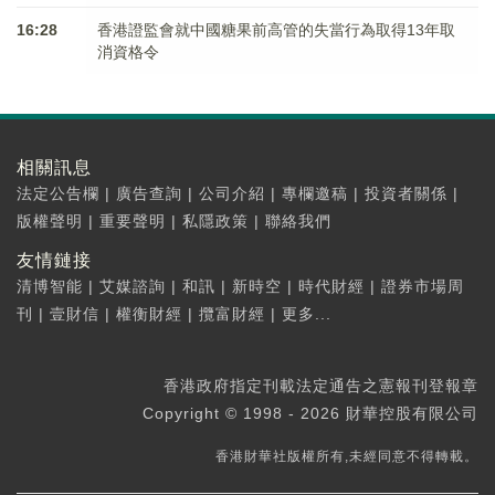
16:28
香港證監會就中國糖果前高管的失當行為取得13年取
消資格令
相關訊息
法定公告欄
|
廣告查詢
|
公司介紹
|
專欄邀稿
|
投資者關係
|
版權聲明
|
重要聲明
|
私隱政策
|
聯絡我們
友情鏈接
清博智能
|
艾媒諮詢
|
和訊
|
新時空
|
時代財經
|
證券市場周
刊
|
壹財信
|
權衡財經
|
攬富財經
|
更多...
香港政府指定刊載法定通告之憲報刊登報章
Copyright © 1998 - 2026 財華控股有限公司
香港財華社版權所有,未經同意不得轉載。