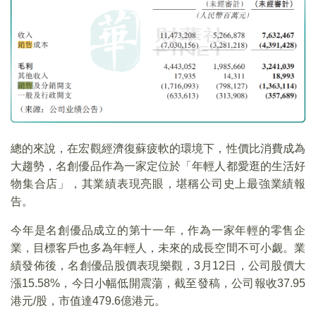
總的來說，在宏觀經濟復蘇疲軟的環境下，性價比消費成為
大趨勢，名創優品作為一家定位於「年輕人都愛逛的生活好
物集合店」，其業績表現亮眼，堪稱公司史上最強業績報
告。
今年是名創優品成立的第十一年，作為一家年輕的零售企
業，目標客戶也多為年輕人，未來的成長空間不可小觑。業
績發佈後，名創優品股價表現樂觀，3月12日，公司股價大
漲15.58%，今日小幅低開震蕩，截至發稿，公司報收37.95
港元/股，市值達479.6億港元。