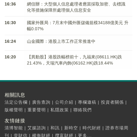
16:36
網信辦：大型個人信息處理者應當採取加密、去標識
化等措施保障所處理個人信息安全
16:30
國家外匯局：7月末中國外匯儲備規模34188億美元 升
幅0.07%
16:24
山金國際：港股上市工作正常推進中
16:20
【異動股】港股跌幅榜前十，九福來(08611.HK)跌
21.43%，天瑞汽車内飾(06162.HK)跌18.44%
相關訊息
法定公告欄
|
廣告查詢
|
公司介紹
|
專欄邀稿
|
投資者關係
|
版權聲明
|
重要聲明
|
私隱政策
|
聯絡我們
友情鏈接
清博智能
|
艾媒諮詢
|
和訊
|
新時空
|
時代財經
|
證券市場周
刊
|
壹財信
|
權衡財經
|
攬富財經
|
更多...