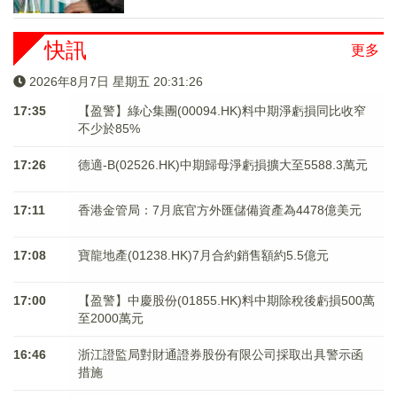
快訊
更多
2026年8月7日 星期五 20:31:26
17:35
【盈警】綠心集團(00094.HK)料中期淨虧損同比收窄
不少於85%
17:26
德適-B(02526.HK)中期歸母淨虧損擴大至5588.3萬元
17:11
香港金管局：7月底官方外匯儲備資產為4478億美元
17:08
寶龍地產(01238.HK)7月合約銷售額約5.5億元
17:00
【盈警】中慶股份(01855.HK)料中期除稅後虧損500萬
至2000萬元
16:46
浙江證監局對財通證券股份有限公司採取出具警示函
措施