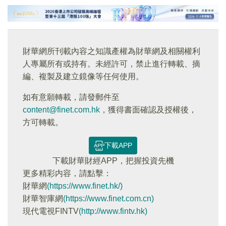
財華網所刊載內容之知識產權為財華網及相關權利
人專屬所有或持有。未經許可，禁止進行轉載、摘
編、複製及建立鏡像等任何使用。
如有意願轉載，請發郵件至
content@finet.com.hk
，獲得書面確認及授權後，
方可轉載。
下載APP
下載財華財經APP，把握投資先機
更多精彩内容，請點擊：
財華網
(https://www.finet.hk/)
財華智庫網
(https://www.finet.com.cn)
現代電視FINTV
(http://www.fintv.hk)