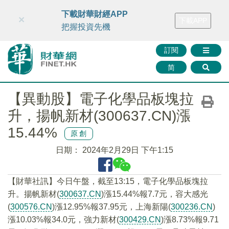
財華智庫網
FINTV
FINMETA
財華證券
媒體矩陣
下載財華財經APP
×
下載APP
智庫沙龍
聯絡我們
把握投資先機
訂閱
简
【異動股】電子化學品板塊拉
升，揚帆新材(300637.CN)漲
15.44%
原創
日期：
2024年2月29日 下午1:15
【財華社訊】今日午盤，截至13:15，電子化學品板塊拉
升。揚帆新材(
300637.CN
)漲15.44%報7.7元，容大感光
(
300576.CN
)漲12.95%報37.95元，上海新陽(
300236.CN
)
漲10.03%報34.0元，強力新材(
300429.CN
)漲8.73%報9.71