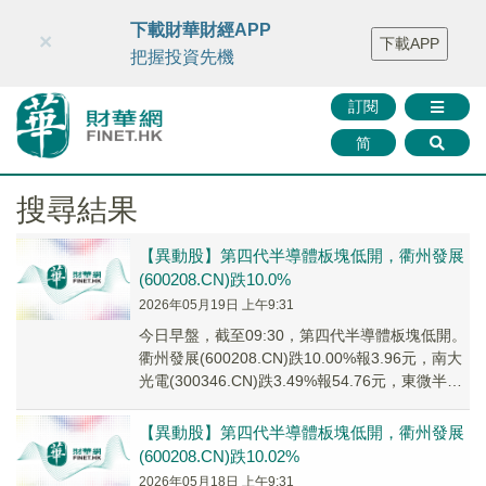
財華智庫網
FINTV
FINMETA
財華證券
媒體矩陣
下載財華財經APP
×
下載APP
智庫沙龍
聯絡我們
把握投資先機
訂閱
简
搜尋結果
【異動股】第四代半導體板塊低開，衢州發展
(600208.CN)跌10.0%
2026年05月19日 上午9:31
今日早盤，截至09:30，第四代半導體板塊低開。
衢州發展(600208.CN)跌10.00%報3.96元，南大
光電(300346.CN)跌3.49%報54.76元，東微半導
(68...
【異動股】第四代半導體板塊低開，衢州發展
(600208.CN)跌10.02%
2026年05月18日 上午9:31