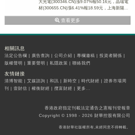
大光電(300346.CN)漲9.07%報50.16元，晶瑞電
材(300655.CN)漲6.41%報18.59元，上海新陽
(300...
查看更多
相關訊息
法定公告欄
|
廣告查詢
|
公司介紹
|
專欄邀稿
|
投資者關係
|
版權聲明
|
重要聲明
|
私隱政策
|
聯絡我們
友情鏈接
清博智能
|
艾媒諮詢
|
和訊
|
新時空
|
時代財經
|
證券市場周
刊
|
壹財信
|
權衡財經
|
攬富財經
|
更多...
香港政府指定刊載法定通告之憲報刊登報章
Copyright © 1998 - 2026 財華控股有限公司
香港財華社版權所有,未經同意不得轉載。