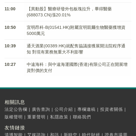
11:00
【異動股】醫療研發外包板塊拉升，畢得醫藥
(688073.CN)漲20.01%
10:50
宜明昂科-B(01541.HK)附屬宜明凱爾生物醫藥獲增資
5000萬元
10:39
通天酒業(00389.HK)就配售協議接獲展開法院程序通
知 對現有業務無重大不利影響
10:27
中遠海科：與中遠海運國際(香港)有限公司正在開展增
資對價的支付
相關訊息
法定公告欄
|
廣告查詢
|
公司介紹
|
專欄邀稿
|
投資者關係
|
版權聲明
|
重要聲明
|
私隱政策
|
聯絡我們
友情鏈接
清博智能
|
艾媒諮詢
|
和訊
|
新時空
|
時代財經
|
證券市場周