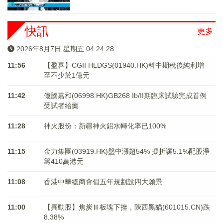
快訊
更多
2026年8月7日 星期五 04:24:28
11:56
【盈喜】CGII HLDGS(01940.HK)料中期稅後純利增
至不少於1億元
11:42
億騰嘉和(06998.HK)GB268 Ib/II期臨床試驗完成首例
受試者給藥
11:28
神火股份：新疆神火鋁水轉化率已100%
11:15
金力集團(03919.HK)盤中漲超54% 擬折讓5.1%配股淨
籌410萬港元
11:08
香港中華總商會倡五年規劃設四大願景
11:00
【異動股】焦炭Ⅲ板塊下挫，陝西黑貓(601015.CN)跌
8.38%