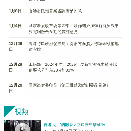
1月8日
香港財政預算案咨詢廣納民意
1月4日
國家發展改革委等四部門發佈關於加強新能源汽車
與電網融合互動的實施意見
12月29
香港特區政府發展局：從兩方面擴大標準金額補地
日
價安排
12月28
工信部：2024年度、2025年度新能源汽車積分比
日
例要求分别為28%和38%
12月26
國家衛健委印發《第三批鼓勵仿制藥品目錄》
日
視頻
香港人工智能職位空缺按年增50%