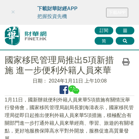
財華智庫網
FINTV
FINMETA
財華證券
媒體矩陣
下載財華財經APP
×
下載APP
智庫沙龍
聯絡我們
把握投資先機
訂閱
简
國家移民管理局推出5項新措
施 進一步便利外籍人員來華
日期：
2024年1月11日 上午10:08
1月11日，國新辦就便利外籍人員來華5項措施有關情況舉
行發佈會，國家移民管理局副局長劉海濤表示，國家移民管
理局從即日起推出便利外籍人員來華5項措施，積極配合有
關部門進一步打通外籍人員來華經商、學習、旅遊的有關堵
點，更好地服務保障高水平對外開放，服務促進高質量發
展。