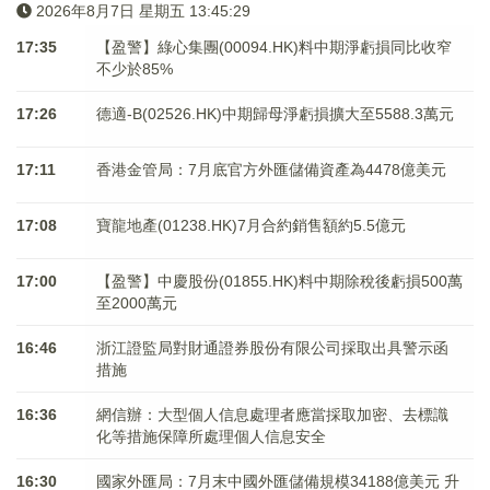
2026年8月7日 星期五 13:45:30
17:35
【盈警】綠心集團(00094.HK)料中期淨虧損同比收窄
不少於85%
17:26
德適-B(02526.HK)中期歸母淨虧損擴大至5588.3萬元
17:11
香港金管局：7月底官方外匯儲備資產為4478億美元
17:08
寶龍地產(01238.HK)7月合約銷售額約5.5億元
17:00
【盈警】中慶股份(01855.HK)料中期除稅後虧損500萬
至2000萬元
16:46
浙江證監局對財通證券股份有限公司採取出具警示函
措施
16:36
網信辦：大型個人信息處理者應當採取加密、去標識
化等措施保障所處理個人信息安全
16:30
國家外匯局：7月末中國外匯儲備規模34188億美元 升