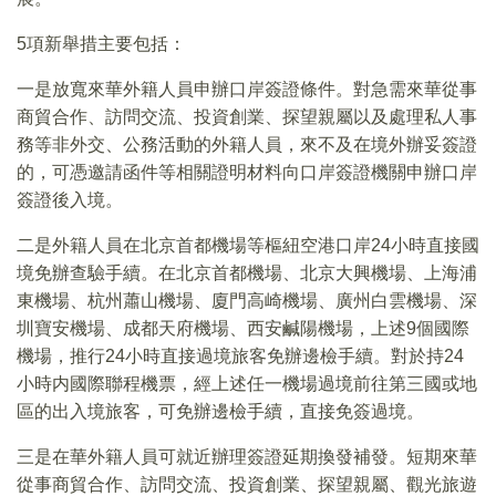
5項新舉措主要包括：
一是放寬來華外籍人員申辦口岸簽證條件。對急需來華從事
商貿合作、訪問交流、投資創業、探望親屬以及處理私人事
務等非外交、公務活動的外籍人員，來不及在境外辦妥簽證
的，可憑邀請函件等相關證明材料向口岸簽證機關申辦口岸
簽證後入境。
二是外籍人員在北京首都機場等樞紐空港口岸24小時直接國
境免辦查驗手續。在北京首都機場、北京大興機場、上海浦
東機場、杭州蕭山機場、廈門高崎機場、廣州白雲機場、深
圳寶安機場、成都天府機場、西安鹹陽機場，上述9個國際
機場，推行24小時直接過境旅客免辦邊檢手續。對於持24
小時内國際聯程機票，經上述任一機場過境前往第三國或地
區的出入境旅客，可免辦邊檢手續，直接免簽過境。
三是在華外籍人員可就近辦理簽證延期換發補發。短期來華
從事商貿合作、訪問交流、投資創業、探望親屬、觀光旅遊