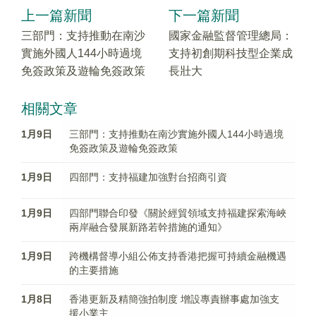
上一篇新聞
下一篇新聞
三部門：支持推動在南沙
國家金融監督管理總局：
實施外國人144小時過境
支持初創期科技型企業成
免簽政策及遊輪免簽政策
長壯大
相關文章
1月9日
三部門：支持推動在南沙實施外國人144小時過境
免簽政策及遊輪免簽政策
1月9日
四部門：支持福建加強對台招商引資
1月9日
四部門聯合印發《關於經貿領域支持福建探索海峽
兩岸融合發展新路若幹措施的通知》
1月9日
跨機構督導小組公佈支持香港把握可持續金融機遇
的主要措施
1月8日
香港更新及精簡強拍制度 增設專責辦事處加強支
援小業主