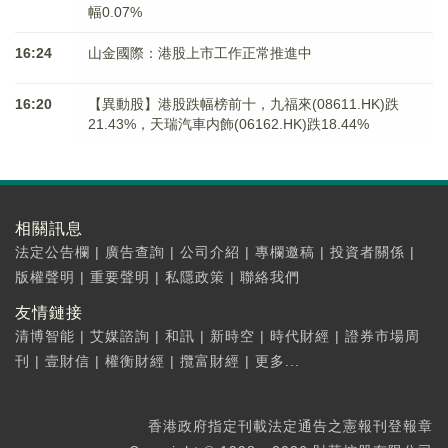
幅0.07%
16:24
山金國際：港股上市工作正常推進中
16:20
【異動股】港股跌幅榜前十，九福來(08611.HK)跌
21.43%，天瑞汽車内飾(06162.HK)跌18.44%
相關訊息
法定公告欄
|
廣告查詢
|
公司介紹
|
專欄邀稿
|
投資者關係
|
版權聲明
|
重要聲明
|
私隱政策
|
聯絡我們
友情鏈接
清博智能
|
艾媒諮詢
|
和訊
|
新時空
|
時代財經
|
證券市場周
刊
|
壹財信
|
權衡財經
|
攬富財經
|
更多...
香港政府指定刊載法定通告之憲報刊登報章