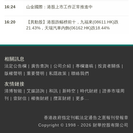
16:24
山金國際：港股上市工作正常推進中
16:20
【異動股】港股跌幅榜前十，九福來(08611.HK)跌
21.43%，天瑞汽車内飾(06162.HK)跌18.44%
相關訊息
法定公告欄
|
廣告查詢
|
公司介紹
|
專欄邀稿
|
投資者關係
|
版權聲明
|
重要聲明
|
私隱政策
|
聯絡我們
友情鏈接
清博智能
|
艾媒諮詢
|
和訊
|
新時空
|
時代財經
|
證券市場周
刊
|
壹財信
|
權衡財經
|
攬富財經
|
更多...
香港政府指定刊載法定通告之憲報刊登報章
Copyright © 1998 - 2026 財華控股有限公司