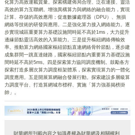
化算力高效運載質量。探索構建佈局合理、泛在連接、靈活
高效的算力互聯網。增強異構算力與網絡的融合能力，實現
計算、存儲的高效應用；促進數據處理器（DPU）、無損
網絡等技術的研發與應用。二是強化算力接入網絡能力。逐
步實現城區重要算力基礎設施間時延不高於1ms，大力提升
邊緣節點靈活高效的入算能力。三是提升樞紐網絡傳輸效
率。推動算力網絡國家樞紐節點直連網絡骨幹節點，逐步建
成集群間一跳直達鏈路，國家樞紐節點内重要算力基礎設施
間時延不高於5ms。四是探索算力協同調度機制。鼓勵各方
探索打造多層次算力調度框架體系，探索實現算力的一體化
調度應用。五是開展算網融合發展行動。探索建設多層級算
力調度平台、打造算網城市標桿、實施「算力強基揭榜掛
帥」。
財華網所刊載內容之知識產權為財華網及相關權利