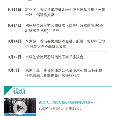
9月15日
許正宇：香港具備穩健金融生態系統為共建「一帶
一路」倡議作貢獻
9月14日
國家發展改革委公開徵求《煤炭行政處罰辦法(修
訂徵求意見稿)》意見
9月14日
李家超：香港要善用國際金融、航運、貿易中心地
位 推動大灣區高質量發展
9月12日
市場監管總局召開個體工商戶座談會
9月8日
廣東：進一步優化住房公積金使用範圍 支持有條
件地市結合實際提高租房提取額度
視頻
香港人工智能職位空缺按年增50%
2026年7月14日 下午12:03