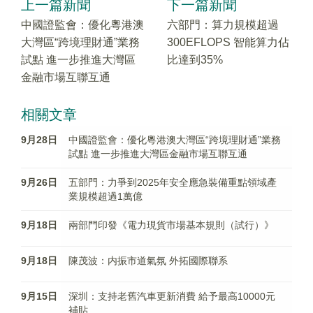
上一篇新聞
下一篇新聞
中國證監會：優化粵港澳
六部門：算力規模超過
大灣區“跨境理財通”業務
300EFLOPS 智能算力佔
試點 進一步推進大灣區
比達到35%
金融市場互聯互通
相關文章
9月28日
中國證監會：優化粵港澳大灣區“跨境理財通”業務
試點 進一步推進大灣區金融市場互聯互通
9月26日
五部門：力爭到2025年安全應急裝備重點領域產
業規模超過1萬億
9月18日
兩部門印發《電力現貨市場基本規則（試行）》
9月18日
陳茂波：内振市道氣氛 外拓國際聯系
9月15日
深圳：支持老舊汽車更新消費 給予最高10000元
補貼