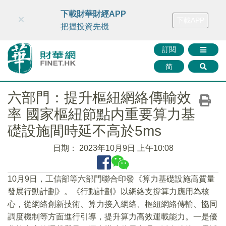
財華智庫網
FINTV
FINMETA
財華證券
媒體矩陣
下載財華財經APP
×
下載APP
智庫沙龍
聯絡我們
把握投資先機
訂閱
简
六部門：提升樞紐網絡傳輸效
率 國家樞紐節點内重要算力基
礎設施間時延不高於5ms
日期：
2023年10月9日 上午10:08
10月9日，工信部等六部門聯合印發《算力基礎設施高質量
發展行動計劃》。《行動計劃》以網絡支撐算力應用為核
心，從網絡創新技術、算力接入網絡、樞紐網絡傳輸、協同
調度機制等方面進行引導，提升算力高效運載能力。一是優