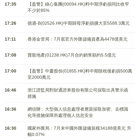
17:35
【盈警】綠心集團(00094.HK)料中期淨虧損同比收窄
不少於85%
17:26
德適-B(02526.HK)中期歸母淨虧損擴大至5588.3萬元
17:11
香港金管局：7月底官方外匯儲備資產為4478億美元
17:08
寶龍地產(01238.HK)7月合約銷售額約5.5億元
17:00
【盈警】中慶股份(01855.HK)料中期除稅後虧損500萬
至2000萬元
16:46
浙江證監局對財通證券股份有限公司採取出具警示函
措施
16:36
網信辦：大型個人信息處理者應當採取加密、去標識
化等措施保障所處理個人信息安全
16:30
國家外匯局：7月末中國外匯儲備規模34188億美元 升
幅0.07%