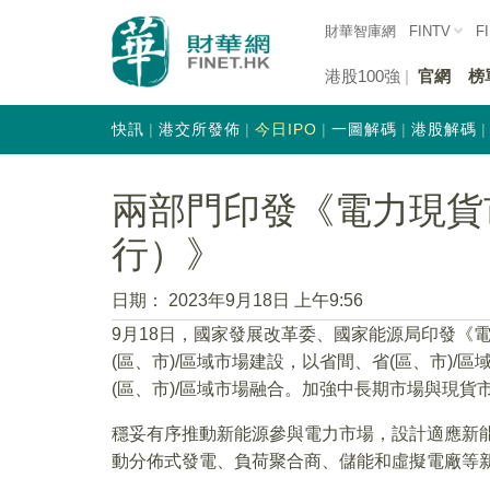
財華智庫網
FINTV
F
港股100強
官網
榜
快訊
港交所發佈
今日IPO
一圖解碼
港股解碼
兩部門印發《電力現貨
行）》
日期：
2023年9月18日 上午9:56
9月18日，國家發展改革委、國家能源局印發《
(區、市)/區域市場建設，以省間、省(區、市)
(區、市)/區域市場融合。加強中長期市場與現
穩妥有序推動新能源參與電力市場，設計適應新
動分佈式發電、負荷聚合商、儲能和虛擬電廠等