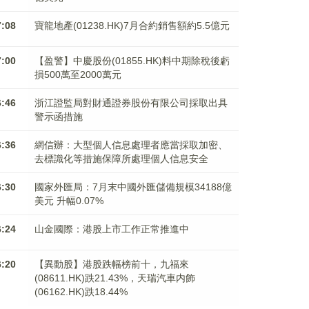
7:08
寶龍地產(01238.HK)7月合約銷售額約5.5億元
7:00
【盈警】中慶股份(01855.HK)料中期除稅後虧
損500萬至2000萬元
6:46
浙江證監局對財通證券股份有限公司採取出具
警示函措施
6:36
網信辦：大型個人信息處理者應當採取加密、
去標識化等措施保障所處理個人信息安全
6:30
國家外匯局：7月末中國外匯儲備規模34188億
美元 升幅0.07%
6:24
山金國際：港股上市工作正常推進中
6:20
【異動股】港股跌幅榜前十，九福來
(08611.HK)跌21.43%，天瑞汽車内飾
(06162.HK)跌18.44%