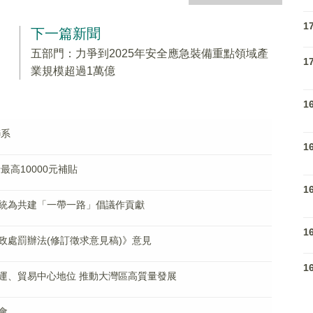
1
下一篇新聞
五部門：力爭到2025年安全應急裝備重點領域產
1
業規模超過1萬億
1
聯系
1
高10000元補貼
1
統為共建「一帶一路」倡議作貢獻
1
政處罰辦法(修訂徵求意見稿)》意見
1
運、貿易中心地位 推動大灣區高質量發展
會