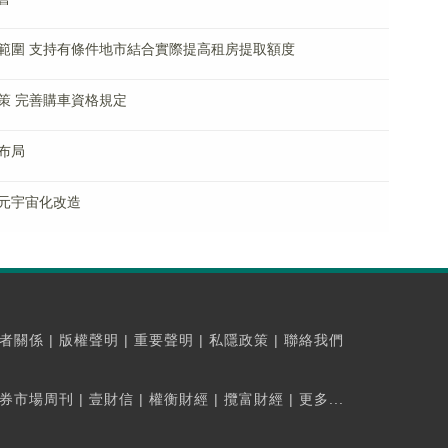
範圍 支持有條件地市結合實際提高租房提取額度
策 完善購車資格規定
布局
元宇宙化改造
者關係
|
版權聲明
|
重要聲明
|
私隱政策
|
聯絡我們
券市場周刊
|
壹財信
|
權衡財經
|
攬富財經
|
更多...