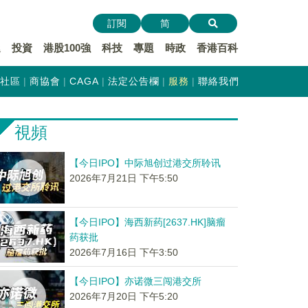
訂閱
简
遞
投資
港股100強
科技
專題
時政
香港百科
社區
商協會
CAGA
法定公告欄
服務
聯絡我們
視頻
【今日IPO】中际旭创过港交所聆讯
2026年7月21日 下午5:50
【今日IPO】海西新药[2637.HK]脑瘤
药获批
2026年7月16日 下午3:50
【今日IPO】亦诺微三闯港交所
2026年7月20日 下午5:20