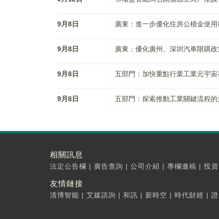
9月8日
廣東：進一步優化住房公積金使用
9月8日
廣東：優化廣州、深圳汽車限購政
9月8日
五部門：加快重點行業工業元宇宙
9月8日
五部門：探索推動工業關鍵流程的
相關訊息
法定公告欄
|
廣告查詢
|
公司介紹
|
專欄邀稿
|
投資
友情鏈接
清博智能
|
艾媒諮詢
|
和訊
|
新時空
|
時代財經
|
證