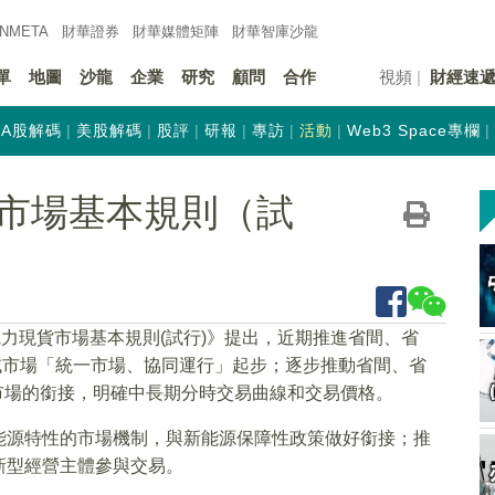
INMETA
財華證券
財華
媒體矩陣
財華
智庫沙龍
單
地圖
沙龍
企業
研究
顧問
合作
視頻
財經速
A股解碼
美股解碼
股評
研報
專訪
活動
Web3 Space專欄
市場基本規則（試
電力現貨市場基本規則(試行)》提出，近期推進省間、省
/區域市場「統一市場、協同運行」起步；逐步推動省間、省
貨市場的銜接，明確中長期分時交易曲線和交易價格。
能源特性的市場機制，與新能源保障性政策做好銜接；推
新型經營主體參與交易。