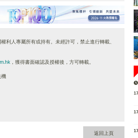
關權利人專屬所有或持有。未經許可，禁止進行轉載、
om.hk
，獲得書面確認及授權後，方可轉載。
先機
1
1
1
返回上頁