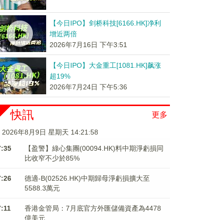
【今日IPO】剑桥科技[6166.HK]净利
增近两倍
2026年7月16日 下午3:51
【今日IPO】大金重工[1081.HK]飙涨
超19%
2026年7月24日 下午5:36
快訊
更多
2026年8月9日 星期天 14:21:59
7:35
【盈警】綠心集團(00094.HK)料中期淨虧損同
比收窄不少於85%
7:26
德適-B(02526.HK)中期歸母淨虧損擴大至
5588.3萬元
7:11
香港金管局：7月底官方外匯儲備資產為4478
億美元