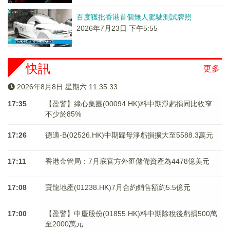
百度獲批香港首個無人駕駛測試牌照
2026年7月23日 下午5:55
快訊
更多
2026年8月8日 星期六 11:35:33
17:35
【盈警】綠心集團(00094.HK)料中期淨虧損同比收窄
不少於85%
17:26
德適-B(02526.HK)中期歸母淨虧損擴大至5588.3萬元
17:11
香港金管局：7月底官方外匯儲備資產為4478億美元
17:08
寶龍地產(01238.HK)7月合約銷售額約5.5億元
17:00
【盈警】中慶股份(01855.HK)料中期除稅後虧損500萬
至2000萬元