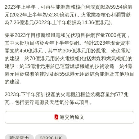
2023年上半年，可再生能源業務核心利潤貢獻為59.54億港
元(2022年上半年為52.80億港元)，火電業務核心利潤貢獻
為7.26億港元(2022年上半年虧損為14.36億港元)。
集團2023年目標新增風電和光伏項目併網容量7000兆瓦，
其中大批項目將於今年下半年併網。預計2023年現金資本
開支約450億港元，其中約306億港元用於風電、光伏電站
的建設；約70億港元用於火電機組(包括燃煤和燃氣機組)的
建設；約15億港元用於已運營燃煤機組的技術改造；約4億
港元用於煤礦的建設及約55億港元用於綜合能源及其他項目
的建設。
2023年下半年預計投產的火電機組權益裝機容量約577兆
瓦，包括雲浮電廠及天然氣分佈式項目。
港交所原文
華潤電力
00836.HK