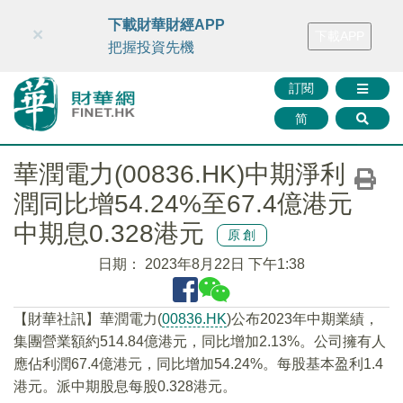
財華智庫網
FINTV
FINMETA
財華證券
媒體矩陣
下載財華財經APP
×
下載APP
智庫沙龍
聯絡我們
把握投資先機
訂閱
简
華潤電力(00836.HK)中期淨利
潤同比增54.24%至67.4億港元
中期息0.328港元
原創
日期：
2023年8月22日 下午1:38
【財華社訊】華潤電力(
00836.HK
)公布2023年中期業績，
集團營業額約514.84億港元，同比增加2.13%。公司擁有人
應佔利潤67.4億港元，同比增加54.24%。每股基本盈利1.4
港元。派中期股息每股0.328港元。