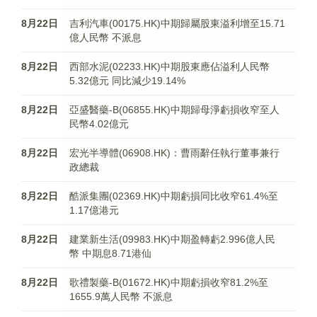
8月22日
吉利汽車(00175.HK)中期歸屬股東溢利增至15.71
億人民幣 不派息
8月22日
西部水泥(02233.HK)中期股東應佔溢利人民幣
5.32億元 同比減少19.14%
8月22日
亞盛醫藥-B(06855.HK)中期歸母淨虧損收窄至人
民幣4.02億元
8月22日
宏光半導體(06908.HK)：曹雨辭任執行董事兼行
政總裁
8月22日
酷派集團(02369.HK)中期虧損同比收窄61.4%至
1.17億港元
8月22日
建業新生活(09983.HK)中期盈轉虧2.996億人民
幣 中期息8.71港仙
8月22日
歌禮製藥-B(01672.HK)中期虧損收窄81.2%至
1655.9萬人民幣 不派息