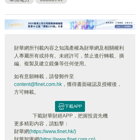
財華網所刊載內容之知識產權為財華網及相關權利
人專屬所有或持有。未經許可，禁止進行轉載、摘
編、複製及建立鏡像等任何使用。
如有意願轉載，請發郵件至
content@finet.com.hk
，獲得書面確認及授權後，
方可轉載。
下載APP
下載財華財經APP，把握投資先機
更多精彩内容，請點擊：
財華網
(https://www.finet.hk/)
財華智庫網
(https://www.finet.com.cn)