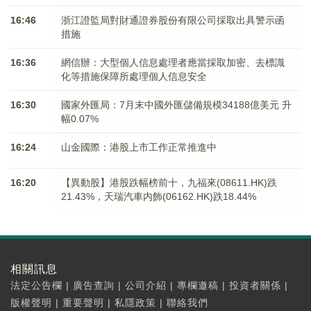
16:46
浙江證監局對財通證券股份有限公司採取出具警示函
措施
16:36
網信辦：大型個人信息處理者應當採取加密、去標識
化等措施保障所處理個人信息安全
16:30
國家外匯局：7月末中國外匯儲備規模34188億美元 升
幅0.07%
16:24
山金國際：港股上市工作正常推進中
16:20
【異動股】港股跌幅榜前十，九福來(08611.HK)跌
21.43%，天瑞汽車内飾(06162.HK)跌18.44%
相關訊息
法定公告欄
|
廣告查詢
|
公司介紹
|
專欄邀稿
|
投資者關係
|
版權聲明
|
重要聲明
|
私隱政策
|
聯絡我們