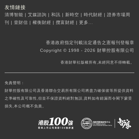
友情鏈接
清博智能
|
艾媒諮詢
|
和訊
|
新時空
|
時代財經
|
證券市場周
刊
|
壹財信
|
權衡財經
|
攬富財經
|
更多...
香港政府指定刊載法定通告之憲報刊登報章
Copyright © 1998 - 2026 財華控股有限公司
香港財華社版權所有,未經同意不得轉載。
免責聲明：
財華控股有限公司及香港聯合交易所有限公司將盡力確保彼等所提供資料
之準確性及可靠性,但並不保證資料絕對無誤,資料如有錯漏而令閣下蒙受
損失,本公司概不負責。