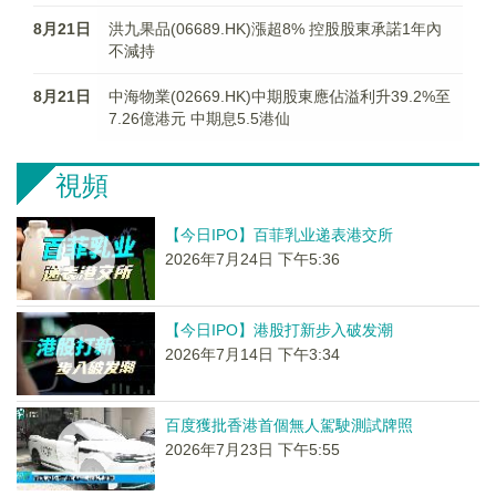
8月21日
洪九果品(06689.HK)漲超8% 控股股東承諾1年內
不減持
8月21日
中海物業(02669.HK)中期股東應佔溢利升39.2%至
7.26億港元 中期息5.5港仙
視頻
【今日IPO】百菲乳业递表港交所
2026年7月24日 下午5:36
【今日IPO】港股打新步入破发潮
2026年7月14日 下午3:34
百度獲批香港首個無人駕駛測試牌照
2026年7月23日 下午5:55