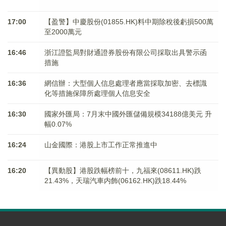
17:00
【盈警】中慶股份(01855.HK)料中期除稅後虧損500萬
至2000萬元
16:46
浙江證監局對財通證券股份有限公司採取出具警示函
措施
16:36
網信辦：大型個人信息處理者應當採取加密、去標識
化等措施保障所處理個人信息安全
16:30
國家外匯局：7月末中國外匯儲備規模34188億美元 升
幅0.07%
16:24
山金國際：港股上市工作正常推進中
16:20
【異動股】港股跌幅榜前十，九福來(08611.HK)跌
21.43%，天瑞汽車内飾(06162.HK)跌18.44%