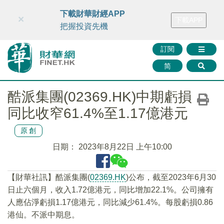
財華智庫網
FINTV
FINMETA
財華證券
媒體矩陣
下載財華財經APP
×
下載APP
智庫沙龍
聯絡我們
把握投資先機
訂閱
简
酷派集團(02369.HK)中期虧損
同比收窄61.4%至1.17億港元
原創
日期：
2023年8月22日 上午10:00
【財華社訊】酷派集團(
02369.HK
)公布，截至2023年6月30
日止六個月，收入1.72億港元，同比增加22.1%。公司擁有
人應佔淨虧損1.17億港元，同比減少61.4%。每股虧損0.86
港仙。不派中期息。