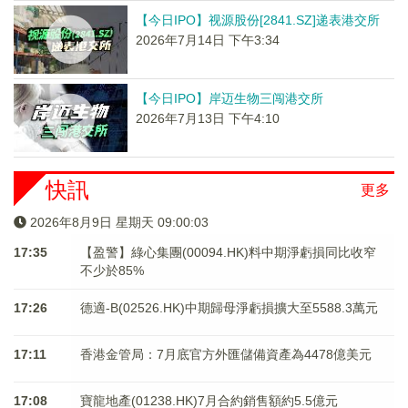
【今日IPO】视源股份[2841.SZ]递表港交所
2026年7月14日 下午3:34
【今日IPO】岸迈生物三闯港交所
2026年7月13日 下午4:10
快訊
更多
2026年8月9日 星期天 09:00:04
17:35
【盈警】綠心集團(00094.HK)料中期淨虧損同比收窄
不少於85%
17:26
德適-B(02526.HK)中期歸母淨虧損擴大至5588.3萬元
17:11
香港金管局：7月底官方外匯儲備資產為4478億美元
17:08
寶龍地產(01238.HK)7月合約銷售額約5.5億元