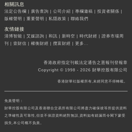
相關訊息
法定公告欄
|
廣告查詢
|
公司介紹
|
專欄邀稿
|
投資者關係
|
版權聲明
|
重要聲明
|
私隱政策
|
聯絡我們
友情鏈接
清博智能
|
艾媒諮詢
|
和訊
|
新時空
|
時代財經
|
證券市場周
刊
|
壹財信
|
權衡財經
|
攬富財經
|
更多...
香港政府指定刊載法定通告之憲報刊登報章
Copyright © 1998 - 2026 財華控股有限公司
香港財華社版權所有,未經同意不得轉載。
免責聲明：
財華控股有限公司及香港聯合交易所有限公司將盡力確保彼等所提供資料
之準確性及可靠性,但並不保證資料絕對無誤,資料如有錯漏而令閣下蒙受
損失,本公司概不負責。