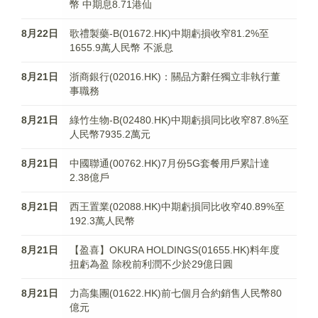
幣 中期息8.71港仙
8月22日
歌禮製藥-B(01672.HK)中期虧損收窄81.2%至
1655.9萬人民幣 不派息
8月21日
浙商銀行(02016.HK)：關品方辭任獨立非執行董
事職務
8月21日
綠竹生物-B(02480.HK)中期虧損同比收窄87.8%至
人民幣7935.2萬元
8月21日
中國聯通(00762.HK)7月份5G套餐用戶累計達
2.38億戶
8月21日
西王置業(02088.HK)中期虧損同比收窄40.89%至
192.3萬人民幣
8月21日
【盈喜】OKURA HOLDINGS(01655.HK)料年度
扭虧為盈 除稅前利潤不少於29億日圓
8月21日
力高集團(01622.HK)前七個月合約銷售人民幣80
億元