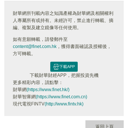
財華網所刊載內容之知識產權為財華網及相關權利
人專屬所有或持有。未經許可，禁止進行轉載、摘
編、複製及建立鏡像等任何使用。
如有意願轉載，請發郵件至
content@finet.com.hk
，獲得書面確認及授權後，
方可轉載。
下載APP
下載財華財經APP，把握投資先機
更多精彩内容，請點擊：
財華網
(https://www.finet.hk/)
財華智庫網
(https://www.finet.com.cn)
現代電視FINTV
(http://www.fintv.hk)
返回上頁