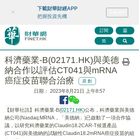
財華智庫網
FINTV
FINMETA
財華證券
媒體矩陣
下載財華財經APP
×
下載APP
智庫沙龍
聯絡我們
把握投資先機
訂閱
简
科濟藥業-B(02171.HK)與美德
納合作以評估CT041與mRNA
癌症疫苗聯合治療
原創
日期：
2023年8月21日 上午8:57
【財華社訊】科濟藥業-B(
02171.HK
)公布，科濟藥業與美德
納公司(Nasdaq:MRNA，「美德納」)已啟動了一項合作協
議，以研究科濟藥業的Claudin18.2CAR-T候選產品
(CT041)與美德納的試驗性Claudin18.2mRNA癌症疫苗的組