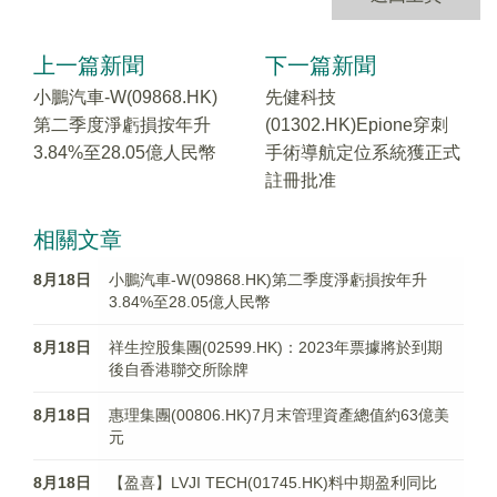
上一篇新聞
下一篇新聞
小鵬汽車-W(09868.HK)
先健科技
第二季度淨虧損按年升
(01302.HK)Epione穿刺
3.84%至28.05億人民幣
手術導航定位系統獲正式
註冊批准
相關文章
8月18日
小鵬汽車-W(09868.HK)第二季度淨虧損按年升
3.84%至28.05億人民幣
8月18日
祥生控股集團(02599.HK)：2023年票據將於到期
後自香港聯交所除牌
8月18日
惠理集團(00806.HK)7月末管理資產總值約63億美
元
8月18日
【盈喜】LVJI TECH(01745.HK)料中期盈利同比