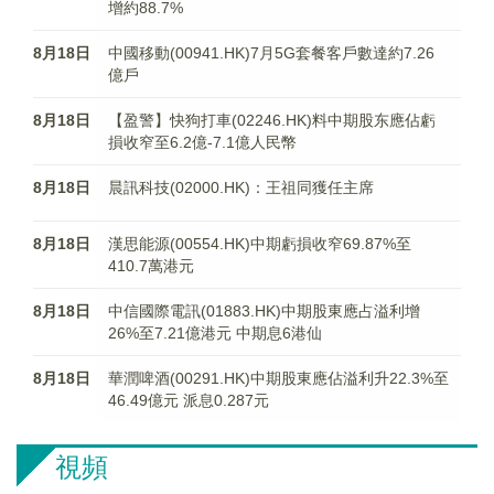
增約88.7%
8月18日
中國移動(00941.HK)7月5G套餐客戶數達約7.26
億戶
8月18日
【盈警】快狗打車(02246.HK)料中期股东應佔虧
損收窄至6.2億-7.1億人民幣
8月18日
晨訊科技(02000.HK)：王祖同獲任主席
8月18日
漢思能源(00554.HK)中期虧損收窄69.87%至
410.7萬港元
8月18日
中信國際電訊(01883.HK)中期股東應占溢利增
26%至7.21億港元 中期息6港仙
8月18日
華潤啤酒(00291.HK)中期股東應佔溢利升22.3%至
46.49億元 派息0.287元
視頻