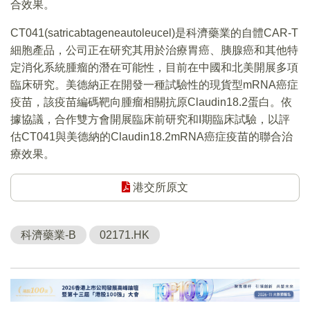
合效果。
CT041(satricabtageneautoleucel)是科濟藥業的自體CAR-T
細胞產品，公司正在研究其用於治療胃癌、胰腺癌和其他特
定消化系統腫瘤的潛在可能性，目前在中國和北美開展多項
臨床研究。美德納正在開發一種試驗性的現貨型mRNA癌症
疫苗，該疫苗編碼靶向腫瘤相關抗原Claudin18.2蛋白。依
據協議，合作雙方會開展臨床前研究和I期臨床試驗，以評
估CT041與美德納的Claudin18.2mRNA癌症疫苗的聯合治
療效果。
港交所原文
科濟藥業-B
02171.HK