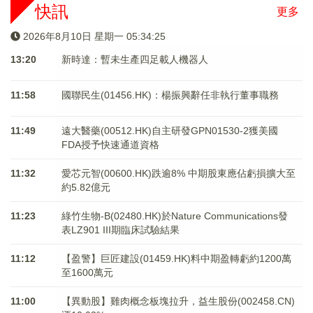
快訊
更多
2026年8月10日 星期一 05:34:25
13:20
新時達：暫未生產四足載人機器人
11:58
國聯民生(01456.HK)：楊振興辭任非執行董事職務
11:49
遠大醫藥(00512.HK)自主研發GPN01530-2獲美國
FDA授予快速通道資格
11:32
愛芯元智(00600.HK)跌逾8% 中期股東應佔虧損擴大至
約5.82億元
11:23
綠竹生物-B(02480.HK)於Nature Communications發
表LZ901 III期臨床試驗結果
11:12
【盈警】巨匠建設(01459.HK)料中期盈轉虧約1200萬
至1600萬元
11:00
【異動股】雞肉概念板塊拉升，益生股份(002458.CN)