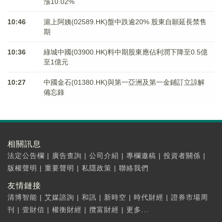
漲10.02%
10:46
滬上阿姨(02589.HK)盤中跌逾20% 股東自願延長禁售
期
10:36
綠城中國(03900.HK)料中期股東應佔利潤下降至0.5億
至1億元
10:27
中國金石(01380.HK)與第一亞洲及第一金鋪訂立諒解
備忘錄
相關訊息
法定公告欄
|
廣告查詢
|
公司介紹
|
專欄邀稿
|
投資者關係
|
版權聲明
|
重要聲明
|
私隱政策
|
聯絡我們
友情鏈接
清博智能
|
艾媒諮詢
|
和訊
|
新時空
|
時代財經
|
證券市場周
刊
|
壹財信
|
權衡財經
|
攬富財經
|
更多...