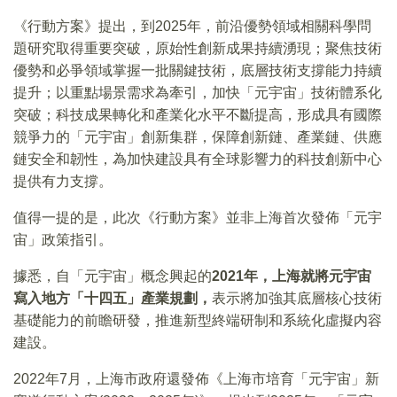
《行動方案》提出，到2025年，前沿優勢領域相關科學問
題研究取得重要突破，原始性創新成果持續湧現；聚焦技術
優勢和必爭領域掌握一批關鍵技術，底層技術支撐能力持續
提升；以重點場景需求為牽引，加快「元宇宙」技術體系化
突破；科技成果轉化和產業化水平不斷提高，形成具有國際
競爭力的「元宇宙」創新集群，保障創新鏈、產業鏈、供應
鏈安全和韌性，為加快建設具有全球影響力的科技創新中心
提供有力支撐。
值得一提的是，此次《行動方案》並非上海首次發佈「元宇
宙」政策指引。
據悉，自「元宇宙」概念興起的
2021年，上海就將元宇宙
寫入地方「十四五」產業規劃，
表示將加強其底層核心技術
基礎能力的前瞻研發，推進新型終端研制和系統化虛擬内容
建設。
2022年7月，上海市政府還發佈《上海市培育「元宇宙」新