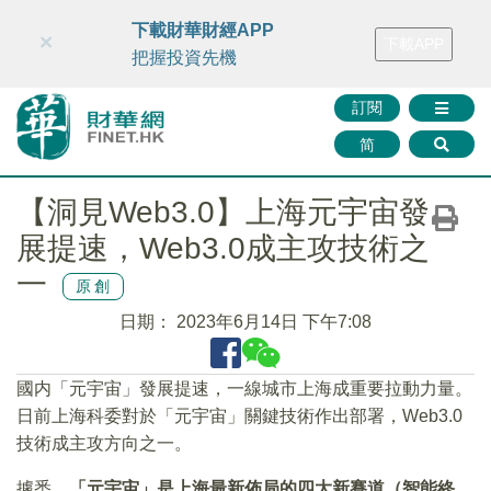
財華智庫網
FINTV
FINMETA
財華證券
媒體矩陣
下載財華財經APP
×
下載APP
智庫沙龍
聯絡我們
把握投資先機
訂閱
简
【洞見Web3.0】上海元宇宙發
展提速，Web3.0成主攻技術之
一
原創
日期：
2023年6月14日 下午7:08
國内「元宇宙」發展提速，一線城市上海成重要拉動力量。
日前上海科委對於「元宇宙」關鍵技術作出部署，Web3.0
技術成主攻方向之一。
據悉，
「元宇宙」是上海最新佈局的四大新賽道（智能終