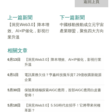
返回上頁
上一篇新聞
下一篇新聞
【洞見Web3.0】降本增
中國移動推動成立元宇宙
效、AI+IP催化，影視行
產業聯盟，聚焦四大方向
業升溫
相關文章
6月13日
【洞見Web3.0】降本增效、AI+IP催化，影視行業
升溫
6月1日
電訊業務欠佳？亨鑫科技擬斥資7.29億收購新能源
企業
5月30日
保險業積極探索AIGC應用，首部AIGC應用白皮書
發佈！
5月18日
【洞見Web3.0】5.5G時代在招手！它將帶來何種
革新？