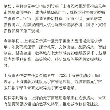
例如，中數鏈元宇宙項目創設的「上海國際電影電視節元宇
宙體驗路演中心」成功落地Metafilm，成為亞洲首個大型獨
立影視節元宇宙。其通過夢幻打造元宇宙紅毯、光影殿堂、
影視街區、品牌展館四大核心沉浸式體驗板塊，讓線下實體
影視節有了第二現場。
今年年初，上海還公示第一批元宇宙重大應用場景需求榜
單，涉及商業運營、課堂教育、文旅出遊、品牌娛樂、智能
制造、醫療健康、數字城市七大領域共20個場景需求，鼓勵
國内外重點企業、高等院校、科研院所等團隊勇於揭榜掛
帥。
上海市經信委主任吳金城還在「2023上海民生訪談」節目
表示，上海將著力建設元宇宙智慧醫院、前灘東體元宇宙、
張江數字孿生未來之城等元宇宙超級場景。
從探索到落地，上海的元宇宙應用場景正在逐步擴大，未來
有望實現更多領域的數字化轉型，推進城市數智化建設。