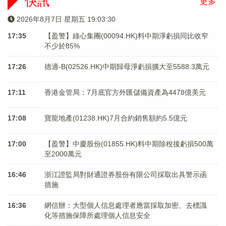
快訊
更多
2026年8月7日 星期五 19:03:31
17:35
【盈警】綠心集團(00094.HK)料中期淨虧損同比收窄
不少於85%
17:26
德適-B(02526.HK)中期歸母淨虧損擴大至5588.3萬元
17:11
香港金管局：7月底官方外匯儲備資產為4478億美元
17:08
寶龍地產(01238.HK)7月合約銷售額約5.5億元
17:00
【盈警】中慶股份(01855.HK)料中期除稅後虧損500萬
至2000萬元
16:46
浙江證監局對財通證券股份有限公司採取出具警示函
措施
16:36
網信辦：大型個人信息處理者應當採取加密、去標識
化等措施保障所處理個人信息安全