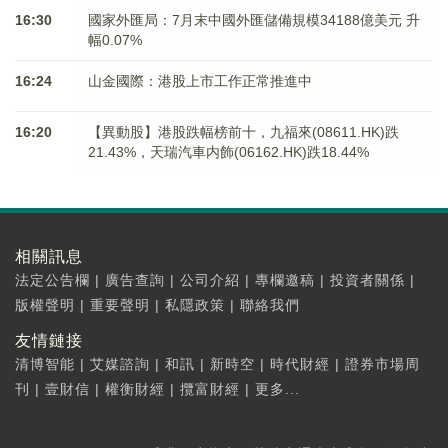
16:30
國家外匯局：7月末中國外匯儲備規模34188億美元 升
幅0.07%
16:24
山金國際：港股上市工作正常推進中
16:20
【異動股】港股跌幅榜前十，九福來(08611.HK)跌
21.43%，天瑞汽車内飾(06162.HK)跌18.44%
相關訊息
法定公告欄
|
廣告查詢
|
公司介紹
|
專欄邀稿
|
投資者關係
|
版權聲明
|
重要聲明
|
私隱政策
|
聯絡我們
友情鏈接
清博智能
|
艾媒諮詢
|
和訊
|
新時空
|
時代財經
|
證券市場周
刊
|
壹財信
|
權衡財經
|
攬富財經
|
更多...