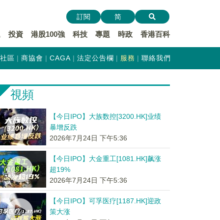
訂閱
简
遞
投資
港股100強
科技
專題
時政
香港百科
社區
商協會
CAGA
法定公告欄
服務
聯絡我們
視頻
【今日IPO】大族数控[3200.HK]业绩
暴增反跌
2026年7月24日 下午5:36
【今日IPO】大金重工[1081.HK]飙涨
超19%
2026年7月24日 下午5:36
【今日IPO】可孚医疗[1187.HK]迎政
策大涨