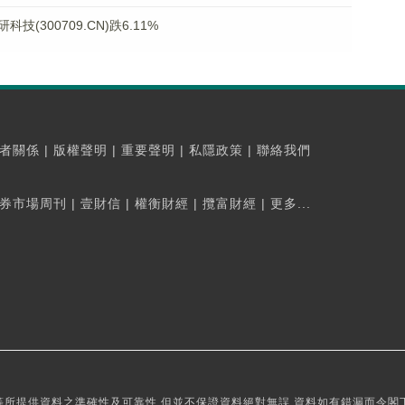
300709.CN)跌6.11%
者關係
|
版權聲明
|
重要聲明
|
私隱政策
|
聯絡我們
券市場周刊
|
壹財信
|
權衡財經
|
攬富財經
|
更多...
所提供資料之準確性及可靠性,但並不保證資料絕對無誤,資料如有錯漏而令閣