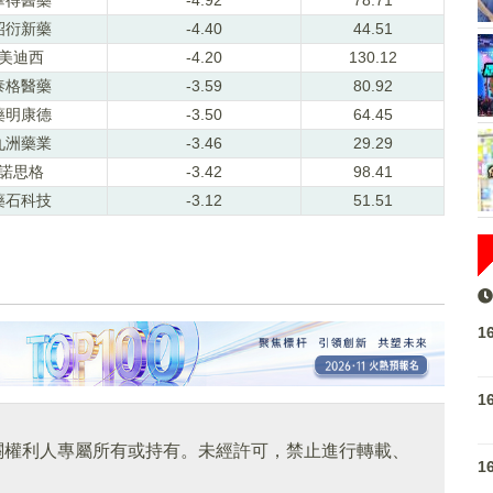
昭衍新藥
-4.40
44.51
美迪西
-4.20
130.12
泰格醫藥
-3.59
80.92
藥明康德
-3.50
64.45
九洲藥業
-3.46
29.29
諾思格
-3.42
98.41
藥石科技
-3.12
51.51
1
1
關權利人專屬所有或持有。未經許可，禁止進行轉載、
1