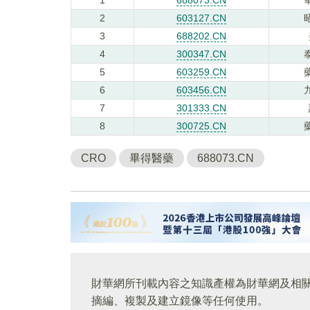
2
603127.CN
3
688202.CN
4
300347.CN
5
603259.CN
6
603456.CN
7
301333.CN
8
300725.CN
CRO
畢得醫藥
688073.CN
財華網所刊載內容之知識產權為財華網及相
摘編、複製及建立鏡像等任何使用。