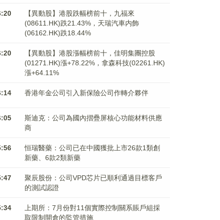
6:20
【異動股】港股跌幅榜前十，九福來
(08611.HK)跌21.43%，天瑞汽車内飾
(06162.HK)跌18.44%
6:20
【異動股】港股漲幅榜前十，佳明集團控股
(01271.HK)漲+78.22%，拿森科技(02261.HK)
漲+64.11%
6:14
香港年金公司引入新保險公司作轉介夥伴
6:05
斯迪克：公司為國內摺疊屏核心功能材料供應
商
5:56
恒瑞醫藥：公司已在中國獲批上市26款1類創
新藥、6款2類新藥
5:47
聚辰股份：公司VPD芯片已順利通過目標客戶
的測試認證
5:34
上期所：7月份對11個實際控制關系賬戶組採
取限制開倉的監管措施