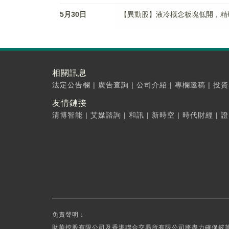
5月30日
【異動股】液冷概念板塊低開，精研科技(
相關訊息
法定公告欄
|
廣告查詢
|
公司介紹
|
專欄邀稿
|
投資
友情鏈接
清博智能
|
艾媒諮詢
|
和訊
|
新時空
|
時代財經
|
證
免責聲明：
財華控股有限公司及香港聯合交易所有限公司將盡力確保彼等