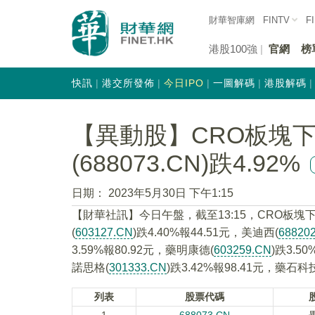
財華智庫網
FINTV
F
港股100強
官網
榜
快訊
港交所發佈
今日IPO
一圖解碼
港股解碼
【異動股】CRO板塊
(688073.CN)跌4.92%
日期：
2023年5月30日 下午1:15
【財華社訊】今日午盤，截至13:15，CRO板塊
(
603127.CN
)跌4.40%報44.51元，美迪西(
68820
3.59%報80.92元，藥明康德(
603259.CN
)跌3.5
諾思格(
301333.CN
)跌3.42%報98.41元，藥石科
列表
股票代碼
1
688073.CN