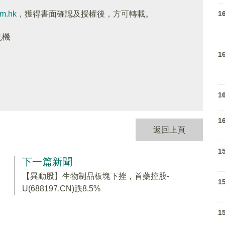
1
om.hk
，獲得書面確認及授權後，方可轉載。
先機
1
1
1
返回上頁
1
下一篇新聞
【異動股】生物制品板塊下挫，首藥控股-
1
U(688197.CN)跌8.5%
1