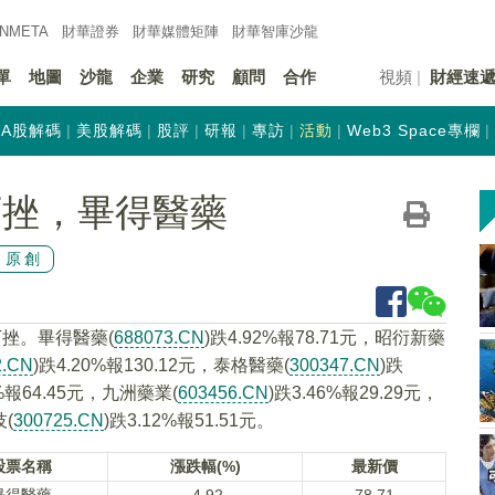
INMETA
財華證券
財華
媒體矩陣
財華
智庫沙龍
單
地圖
沙龍
企業
研究
顧問
合作
視頻
財經速
A股解碼
美股解碼
股評
研報
專訪
活動
Web3 Space專欄
下挫，畢得醫藥
原創
下挫。畢得醫藥(
688073.CN
)跌4.92%報78.71元，昭衍新藥
2.CN
)跌4.20%報130.12元，泰格醫藥(
300347.CN
)跌
0%報64.45元，九洲藥業(
603456.CN
)跌3.46%報29.29元，
技(
300725.CN
)跌3.12%報51.51元。
股票名稱
漲跌幅(%)
最新價
畢得醫藥
-4.92
78.71