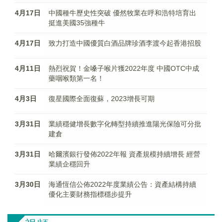
4月17日
中國種牛歷史性突破 優然牧業在呼和浩特培育出
挺進美國35強種牛
4月17日
致力打造中國優質白酒品牌珍酒李渡今起香港招股
4月11日
熱烈祝賀！金嗓子喉片獲2022年度 中國OTC中成
藥咽喉類第一名！
4月3日
復星國際全面復蘇，2023增長可期
3月31日
業績穩健增長數字化轉型持續推進陽光保險可分批
建倉
3月31日
哈爾濱銀行發佈2022年報 資產規模持續增長 經營
業績企穩回升
3月30日
海通恆信公佈2022年度業績公告：資產結構持續
優化主要財務指標穩步提升