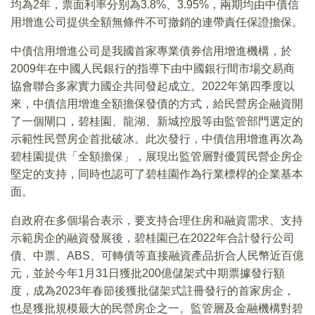
均為2年，票面利率分别為3.8%、3.95%，兩期均由中債信
用增進公司提供全額無條件不可撤銷的連帶責任保證擔保。
中債信用增進公司是我國首家專業債券信用增進機構，於
2009年在中國人民銀行的指導下由中國銀行間市場交易商
協會聯合多家實力國企共同發起成立。2022年第四季度以
來，中債信用增進全額擔保發債的方式，給民營房企融資開
了一個閘口，碧桂園、龍湖、新城控股等由監管部門選定的
示範性民營房企首批破冰。此次發行，中債信用增進再次為
碧桂園提供「全額擔保」，展現出監管層對優質民營企房企
堅定的支持，同時也認可了碧桂園作為行業標桿的企業基本
面。
自政府在多個場合表示，要支持合理住房和融資需求、支持
示範房企的融資發展後，碧桂園已在2022年合計發行公司
債、中票、ABS、可轉債等直接融資產品折合人民幣近百億
元，並於今年1月31日獲批200億儲架式中期票據發行額
度，成為2023年春節後獲批儲架式註冊發行的首家房企，
也是獲批規模最大的民營房企之一。監管層及金融機構對碧