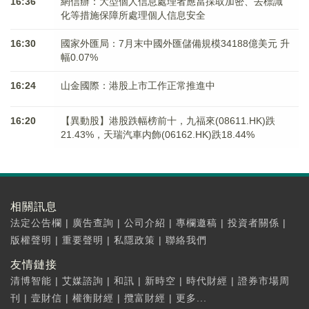
16:36
網信辦：大型個人信息處理者應當採取加密、去標識
化等措施保障所處理個人信息安全
16:30
國家外匯局：7月末中國外匯儲備規模34188億美元 升
幅0.07%
16:24
山金國際：港股上市工作正常推進中
16:20
【異動股】港股跌幅榜前十，九福來(08611.HK)跌
21.43%，天瑞汽車内飾(06162.HK)跌18.44%
相關訊息
法定公告欄
|
廣告查詢
|
公司介紹
|
專欄邀稿
|
投資者關係
|
版權聲明
|
重要聲明
|
私隱政策
|
聯絡我們
友情鏈接
清博智能
|
艾媒諮詢
|
和訊
|
新時空
|
時代財經
|
證券市場周
刊
|
壹財信
|
權衡財經
|
攬富財經
|
更多...