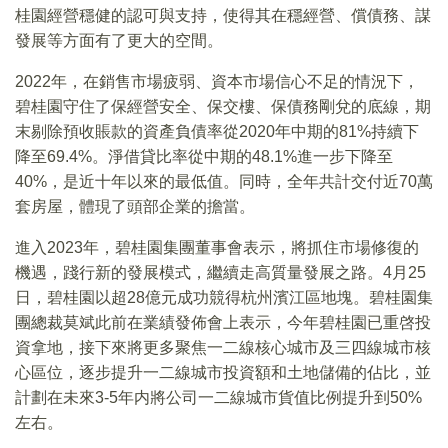
桂園經營穩健的認可與支持，使得其在穩經營、償債務、謀
發展等方面有了更大的空間。
2022年，在銷售市場疲弱、資本市場信心不足的情況下，
碧桂園守住了保經營安全、保交樓、保債務剛兌的底線，期
末剔除預收賬款的資產負債率從2020年中期的81%持續下
降至69.4%。淨借貸比率從中期的48.1%進一步下降至
40%，是近十年以來的最低值。同時，全年共計交付近70萬
套房屋，體現了頭部企業的擔當。
進入2023年，碧桂園集團董事會表示，將抓住市場修復的
機遇，踐行新的發展模式，繼續走高質量發展之路。4月25
日，碧桂園以超28億元成功競得杭州濱江區地塊。碧桂園集
團總裁莫斌此前在業績發佈會上表示，今年碧桂園已重啓投
資拿地，接下來將更多聚焦一二線核心城市及三四線城市核
心區位，逐步提升一二線城市投資額和土地儲備的佔比，並
計劃在未來3-5年内將公司一二線城市貨值比例提升到50%
左右。