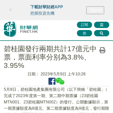
財華智庫網
FINTV
FINMETA
財華證券
媒體矩陣
下載財華財經APP
×
下載APP
智庫沙龍
聯絡我們
把握投資先機
訂閱
简
碧桂園發行兩期共計17億元中
票，票面利率分别為3.8%、
3.95%
日期：
2023年5月9日 上午10:28
5月8日，碧桂園地產集團有限公司（以下簡稱「碧桂園」）
完成了2023年度第一期、第二期中期票據（23碧桂園
MTN001、23碧桂園MTN002）的發行。公開數據顯示，第
一期票據額度為8億元、第二期票據額度為9億元，發行期限