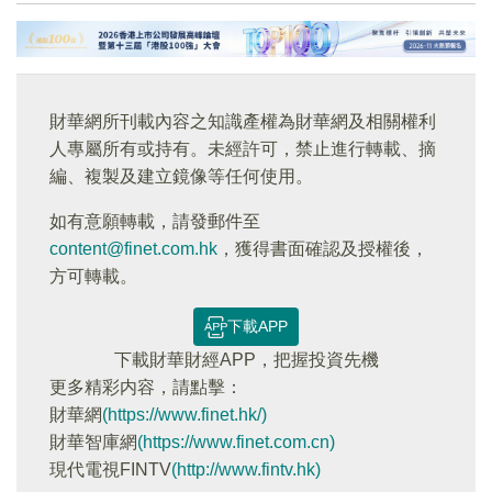
財華網所刊載內容之知識產權為財華網及相關權利
人專屬所有或持有。未經許可，禁止進行轉載、摘
編、複製及建立鏡像等任何使用。
如有意願轉載，請發郵件至
content@finet.com.hk
，獲得書面確認及授權後，
方可轉載。
下載APP
下載財華財經APP，把握投資先機
更多精彩内容，請點擊：
財華網
(https://www.finet.hk/)
財華智庫網
(https://www.finet.com.cn)
現代電視FINTV
(http://www.fintv.hk)