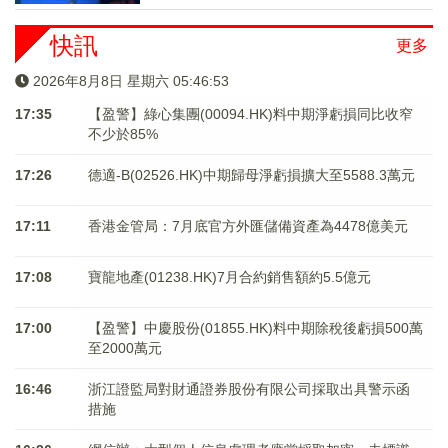
快訊
更多
2026年8月8日 星期六 05:46:53
17:35
【盈警】綠心集團(00094.HK)料中期淨虧損同比收窄
不少於85%
17:26
德適-B(02526.HK)中期歸母淨虧損擴大至5588.3萬元
17:11
香港金管局：7月底官方外匯儲備資產為4478億美元
17:08
寶龍地產(01238.HK)7月合約銷售額約5.5億元
17:00
【盈警】中慶股份(01855.HK)料中期除稅後虧損500萬
至2000萬元
16:46
浙江證監局對財通證券股份有限公司採取出具警示函
措施