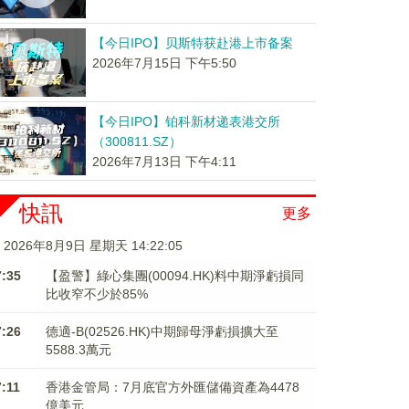
【今日IPO】贝斯特获赴港上市备案
2026年7月15日 下午5:50
【今日IPO】铂科新材递表港交所
（300811.SZ）
2026年7月13日 下午4:11
快訊
更多
2026年8月9日 星期天 14:22:06
7:35
【盈警】綠心集團(00094.HK)料中期淨虧損同
比收窄不少於85%
7:26
德適-B(02526.HK)中期歸母淨虧損擴大至
5588.3萬元
7:11
香港金管局：7月底官方外匯儲備資產為4478
億美元