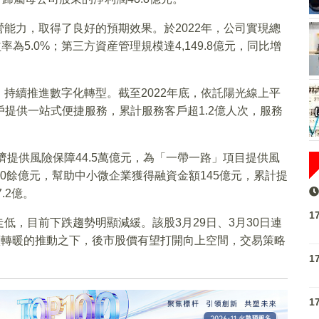
能力，取得了良好的預期效果。於2022年，公司實現總
率為5.0%；第三方資産管理規模達4,149.8億元，同比增
持續推進數字化轉型。截至2022年底，依託陽光線上平
戶提供一站式便捷服務，累計服務客戶超1.2億人次，服務
濟提供風險保障44.5萬億元，為「一帶一路」項目提供風
700餘億元，幫助中小微企業獲得融資金額145億元，累計提
.2億。
1
低，目前下跌趨勢明顯減緩。該股3月29日、3月30日連
續轉暖的推動之下，後市股價有望打開向上空間，交易策略
1
1