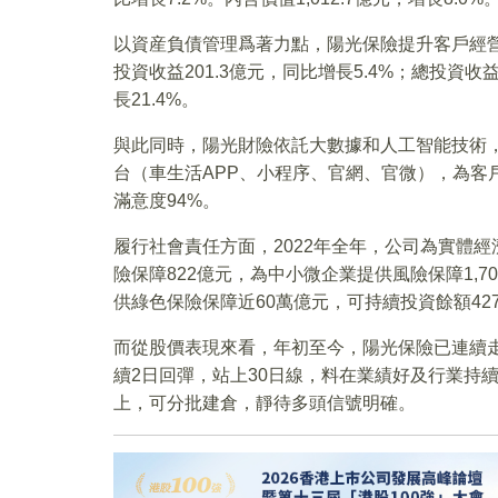
以資産負債管理爲著力點，陽光保險提升客戶經營
投資收益201.3億元，同比增長5.4%；總投資收益
長21.4%。
與此同時，陽光財險依託大數據和人工智能技術，
台（車生活APP、小程序、官網、官微），為客
滿意度94%。
履行社會責任方面，2022年全年，公司為實體經
險保障822億元，為中小微企業提供風險保障1,
供綠色保險保障近60萬億元，可持續投資餘額427
而從股價表現來看，年初至今，陽光保險已連續走
續2日回彈，站上30日線，料在業績好及行業持
上，可分批建倉，靜待多頭信號明確。