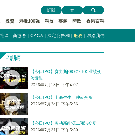
訂閱
简
遞
投資
港股100強
科技
專題
時政
香港百科
社區
商協會
CAGA
法定公告欄
服務
聯絡我們
視頻
【今日IPO】赛力斯[09927.HK]业绩变
脸暴跌
2026年7月13日 下午4:07
【今日IPO】上海生生二冲港交所
2026年7月24日 下午5:36
【今日IPO】奥动新能源二闯港交所
2026年7月21日 下午5:50