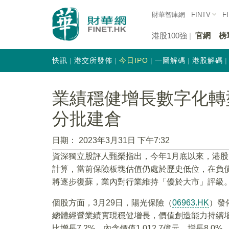
財華智庫網
FINTV
F
港股100強
官網
榜
快訊
港交所發佈
今日IPO
一圖解碼
港股解碼
業績穩健增長數字化轉
分批建倉
日期：
2023年3月31日 下午7:32
資深獨立股評人甄榮指出，今年1月底以來，港
計算，當前保險板塊估值仍處於歷史低位，在負
將逐步復蘇，業內對行業維持「優於大市」評級
個股方面，3月29日，陽光保險（
06963.HK
）發
總體經營業績實現穩健增長，價值創造能力持續增強
比增長7.2%。內含價值1,012.7億元，增長8.