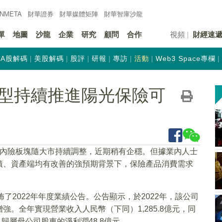
INMETA
財華證券
財華
媒體矩陣
財華
智庫沙龍
單
地圖
沙龍
企業
研究
顧問
合作
視頻
財經速
A股解碼
美股解碼
股評
研報
專訪
活動
Web3 Space專欄
型持續推進陽光保險可
股內險板塊隨大市持續調整，近期稍有企穩。但據業內人士
債、資產端均有改善的強預期背景下，保險產品消費需求
。
佈了2022年年度業績公告。公告顯示，於2022年，該公司
。全年實現營業收入人民幣（下同）1,285.8億元，同
0%。歸屬母公司股東的淨利潤48.8億元。