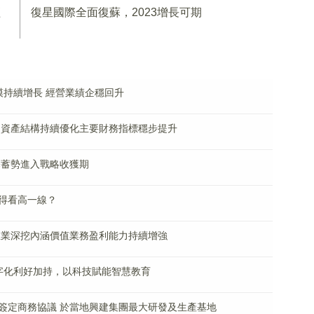
經
復星國際全面復蘇，2023增長可期
規模持續增長 經營業績企穩回升
告：資產結構持續優化主要財務指標穩步提升
強基蓄勢進入戰略收獲期
得看高一線？
主業深挖內涵價值業務盈利能力持續增強
數字化利好加持，以科技賦能智慧教育
簽定商務協議 於當地興建集團最大研發及生產基地