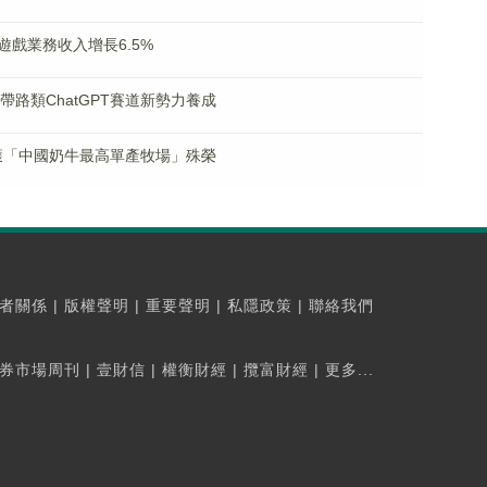
戲業務收入增長6.5%
帶路類ChatGPT賽道新勢力養成
獲「中國奶牛最高單產牧場」殊榮
者關係
|
版權聲明
|
重要聲明
|
私隱政策
|
聯絡我們
券市場周刊
|
壹財信
|
權衡財經
|
攬富財經
|
更多...