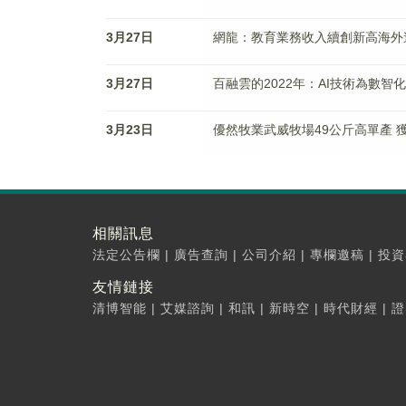
3月27日
網龍：教育業務收入續創新高海外遊
3月27日
百融雲的2022年：AI技術為數智化
3月23日
優然牧業武威牧場49公斤高單產 
相關訊息
法定公告欄
|
廣告查詢
|
公司介紹
|
專欄邀稿
|
投資
友情鏈接
清博智能
|
艾媒諮詢
|
和訊
|
新時空
|
時代財經
|
證