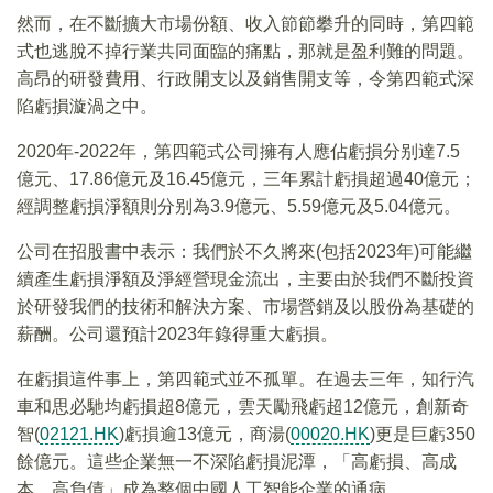
然而，在不斷擴大市場份額、收入節節攀升的同時，第四範
式也逃脫不掉行業共同面臨的痛點，那就是盈利難的問題。
高昂的研發費用、行政開支以及銷售開支等，令第四範式深
陷虧損漩渦之中。
2020年-2022年，第四範式公司擁有人應佔虧損分别達7.5
億元、17.86億元及16.45億元，三年累計虧損超過40億元；
經調整虧損淨額則分别為3.9億元、5.59億元及5.04億元。
公司在招股書中表示：我們於不久將來(包括2023年)可能繼
續產生虧損淨額及淨經營現金流出，主要由於我們不斷投資
於研發我們的技術和解決方案、市場營銷及以股份為基礎的
薪酬。公司還預計2023年錄得重大虧損。
在虧損這件事上，第四範式並不孤單。在過去三年，知行汽
車和思必馳均虧損超8億元，雲天勵飛虧超12億元，創新奇
智(
02121.HK
)虧損逾13億元，商湯(
00020.HK
)更是巨虧350
餘億元。這些企業無一不深陷虧損泥潭，「高虧損、高成
本、高負債」成為整個中國人工智能企業的通病。