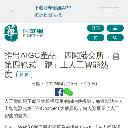
財華智庫網
FINTV
FINMETA
財華證券
媒體矩陣
下載財華財經APP
×
下載APP
智庫沙龍
聯絡我們
把握投資先機
訂閱
简
推出AIGC產品、四闖港交所，
第四範式「蹭」上人工智能熱
度
原創
日期：
2023年4月25日 下午1:50
人工智能現正處於大規模應用的關鍵轉折點，如近期站在人
工智能聚光燈下的ChatGPT大放異彩，向人類展示了人工
智能的魅力。
此外，Web3.0和元宇宙等更為前沿的科技也成為人們熱議