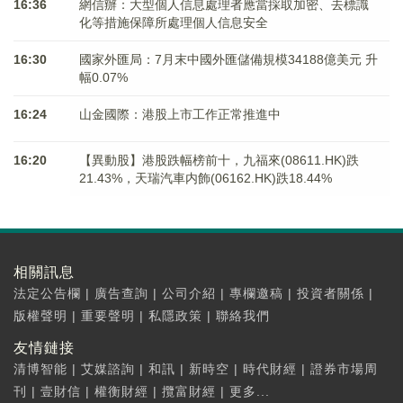
16:36
網信辦：大型個人信息處理者應當採取加密、去標識
化等措施保障所處理個人信息安全
16:30
國家外匯局：7月末中國外匯儲備規模34188億美元 升
幅0.07%
16:24
山金國際：港股上市工作正常推進中
16:20
【異動股】港股跌幅榜前十，九福來(08611.HK)跌
21.43%，天瑞汽車内飾(06162.HK)跌18.44%
相關訊息
法定公告欄
|
廣告查詢
|
公司介紹
|
專欄邀稿
|
投資者關係
|
版權聲明
|
重要聲明
|
私隱政策
|
聯絡我們
友情鏈接
清博智能
|
艾媒諮詢
|
和訊
|
新時空
|
時代財經
|
證券市場周
刊
|
壹財信
|
權衡財經
|
攬富財經
|
更多...