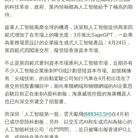
的科技革命，政府、業内領袖都為人工智能給予了極高的期
待。
趁著人工智能風靡全球的機遇，決策類人工智能提供商第四
範式增加了在市場上的曝光度：3月推出SageGPT，一款專
為業務場景設計的企業級生成式人工智能產品；4月24日，
第四範式四闖港交所，擬登陸香港資本市場。
不止是第四範式要到資本市場逐利人工智能市場，近期亦有
不少人工智能企業衝刺IPO或計劃登陸資本市場。如號稱擁
有「尖端技術」的自動駕駛公司知行汽車在4月初出現在了
港交所招股書欄目中；面向車聯網端和物聯網端的AI企業思
必馳目前正在衝刺A股科創板；海康威視控股的海康機器人
也已向深交所遞交了招股書。
而深圳「人工智能第一股」雲天勵飛(
688343.SH
)在4月初
已成功登陸科創板，另外，以交互式AI和生成式AI為核心的
人工智能科技公司「出門問問」，近日被曝出擬香港IPO上
市，或很快在港交所遞表。