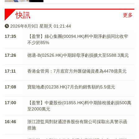
快訊
更多
2026年8月9日 星期天 01:21:44
17:35
【盈警】綠心集團(00094.HK)料中期淨虧損同比收窄
不少於85%
17:26
德適-B(02526.HK)中期歸母淨虧損擴大至5588.3萬元
17:11
香港金管局：7月底官方外匯儲備資產為4478億美元
17:08
寶龍地產(01238.HK)7月合約銷售額約5.5億元
17:00
【盈警】中慶股份(01855.HK)料中期除稅後虧損500萬
至2000萬元
16:46
浙江證監局對財通證券股份有限公司採取出具警示函
措施