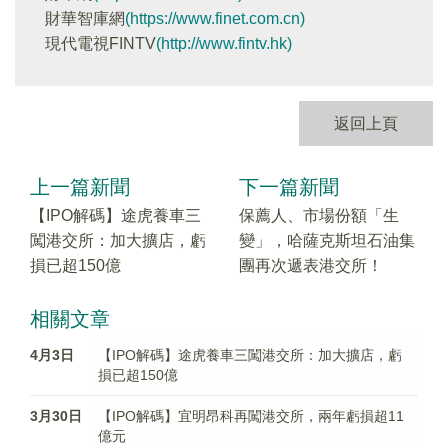
財華智庫網
(https://www.finet.com.cn)
現代電視FINTV
(http://www.fintv.hk)
返回上頁
上一篇新聞
下一篇新聞
【IPO解碼】途虎養車三
保薦人、市場份額「生
闖港交所：加大擴店，虧
變」，哈薩克斯坦石油集
損已超150億
團再次遞表港交所！
相關文章
4月3日
【IPO解碼】途虎養車三闖港交所：加大擴店，虧
損已超150億
3月30日
【IPO解碼】宜明昂科再闖港交所，兩年虧損超11
億元