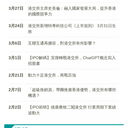
3月27日
港交所主席史美倫：融入國家發展大局，提升香港
的國際競爭力
3月24日
港交所新增特專科技公司《上市規則》 3月31日生
效
3月6日
互聯互通再擴容，對港交所有何影響？
3月1日
【IPO解碼】宜搜轉戰港交所，ChatGPT概念寫入
招股書
2月21日
動力十足港交所，再戰百強
2月7日
「超級推銷員」帶團推廣香港優勢，港交所有哪些
機遇？
2月2日
【IPO前哨】德康農牧二闖港交所 行業周期下業績
波動大