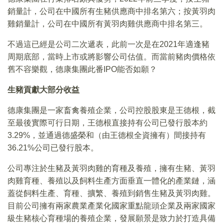
銷量計，公司在中國所有生豬供應商中排名第六；按黃羽肉
雞銷量計，公司在中國所有黃羽肉雞供應商中排名第三。
不過這已經是公司二次遞表，此前一次是在2021年適逢豬
周期底部，當時上市或將影響公司估值。而當前豬肉價格依
舊不容樂觀，德康集團此番IPO能否如願？
生豬貢獻大部分收益
德康集團是一家畜禽養殖企業，公司控股股東是王德根，截
至最後實際可行日期，王德根直接持有公司已發行股本約
3.29%，並通過德盛榮和（由王德根全資擁有）間接持有
36.21%公司已發行股本。
公司專注於生豬及黃羽肉雞的育種及養殖，擁有生豬、黃羽
肉雞育種、養殖以及飼料生產方面垂直一體化的產業鏈，涵
蓋從飼料生產、育種、擴繁、養殖到銷售生豬及黃羽肉雞。
目前公司擁有兩家農業產業化國家重點龍頭企業及兩家國家
級生豬核心育種場的養殖企業，發展願景是致力於打造具備