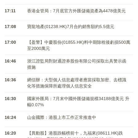
17:11
香港金管局：7月底官方外匯儲備資產為4478億美元
17:08
寶龍地產(01238.HK)7月合約銷售額約5.5億元
17:00
【盈警】中慶股份(01855.HK)料中期除稅後虧損500萬
至2000萬元
16:46
浙江證監局對財通證券股份有限公司採取出具警示函
措施
16:36
網信辦：大型個人信息處理者應當採取加密、去標識
化等措施保障所處理個人信息安全
16:30
國家外匯局：7月末中國外匯儲備規模34188億美元 升
幅0.07%
16:24
山金國際：港股上市工作正常推進中
16:20
【異動股】港股跌幅榜前十，九福來(08611.HK)跌