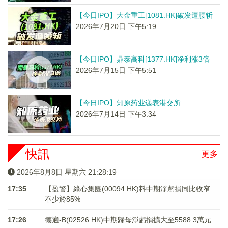
【今日IPO】大金重工[1081.HK]破发遭腰斩
2026年7月20日 下午5:19
【今日IPO】鼎泰高科[1377.HK]净利涨3倍
2026年7月15日 下午5:51
【今日IPO】知原药业递表港交所
2026年7月14日 下午3:34
快訊
更多
2026年8月8日 星期六 21:28:19
17:35
【盈警】綠心集團(00094.HK)料中期淨虧損同比收窄
不少於85%
17:26
德適-B(02526.HK)中期歸母淨虧損擴大至5588.3萬元