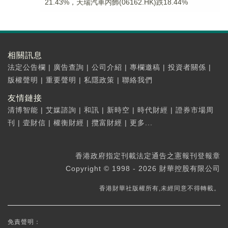
21.43%，天瑞汽車内飾(06162.HK)跌18.44%
相關訊息
法定公告欄
|
廣告查詢
|
公司介紹
|
專欄邀稿
|
投資者關係
|
版權聲明
|
重要聲明
|
私隱政策
|
聯絡我們
友情鏈接
清博智能
|
艾媒諮詢
|
和訊
|
新時空
|
時代財經
|
證券市場周
刊
|
壹財信
|
權衡財經
|
攬富財經
|
更多...
香港政府指定刊載法定通告之憲報刊登報章
Copyright © 1998 - 2026 財華控股有限公司
香港財華社版權所有,未經同意不得轉載。
免責聲明：