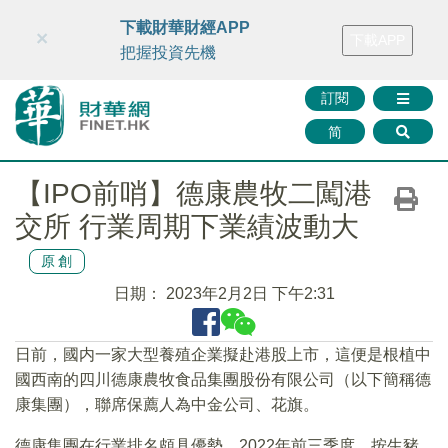
財華智庫網
FINTV
FINMETA
財華證券
媒體矩陣
下載財華財經APP
×
下載APP
智庫沙龍
聯絡我們
把握投資先機
訂閱
简
【IPO前哨】德康農牧二闖港
交所 行業周期下業績波動大
原創
日期：
2023年2月2日 下午2:31
日前，國内一家大型養殖企業擬赴港股上市，這便是根植中
國西南的四川德康農牧食品集團股份有限公司（以下簡稱德
康集團），聯席保薦人為中金公司、花旗。
德康集團在行業排名頗具優勢，2022年前三季度，按生豬