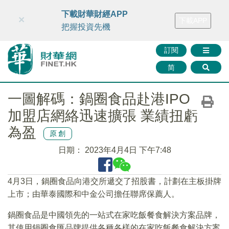
財華智庫網
FINTV
FINMETA
財華證券
媒體矩陣
下載財華財經APP
×
下載APP
智庫沙龍
聯絡我們
把握投資先機
訂閱
简
一圖解碼：鍋圈食品赴港IPO
加盟店網絡迅速擴張 業績扭虧
為盈
原創
日期：
2023年4月4日 下午7:48
4月3日，鍋圈食品向港交所遞交了招股書，計劃在主板掛牌
上市；由華泰國際和中金公司擔任聯席保薦人。
鍋圈食品是中國領先的一站式在家吃飯餐食解決方案品牌，
其使用鍋圈食匯品牌提供各種各樣的在家吃飯餐食解決方案