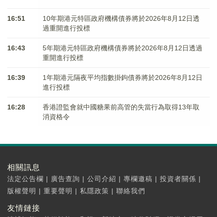
16:51
10年期港元特區政府機構債券將於2026年8月12日透
過重開進行投標
16:43
5年期港元特區政府機構債券將於2026年8月12日透過
重開進行投標
16:39
1年期港元隔夜平均指數掛鉤債券將於2026年8月12日
進行投標
16:28
香港證監會就中國糖果前高管的失當行為取得13年取
消資格令
相關訊息
法定公告欄
|
廣告查詢
|
公司介紹
|
專欄邀稿
|
投資者關係
|
版權聲明
|
重要聲明
|
私隱政策
|
聯絡我們
友情鏈接