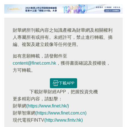
財華網所刊載內容之知識產權為財華網及相關權利
人專屬所有或持有。未經許可，禁止進行轉載、摘
編、複製及建立鏡像等任何使用。
如有意願轉載，請發郵件至
content@finet.com.hk
，獲得書面確認及授權後，
方可轉載。
下載APP
下載財華財經APP，把握投資先機
更多精彩内容，請點擊：
財華網
(https://www.finet.hk/)
財華智庫網
(https://www.finet.com.cn)
現代電視FINTV
(http://www.fintv.hk)