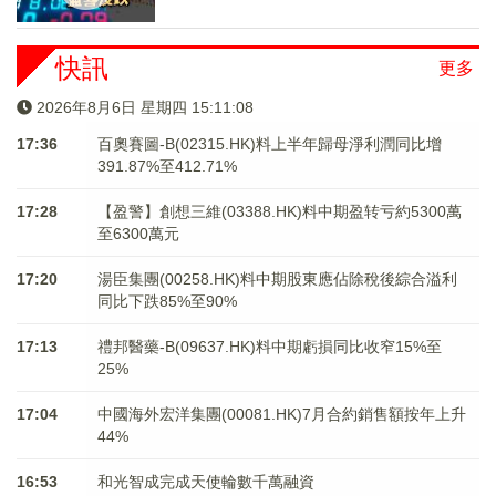
快訊
更多
2026年8月6日 星期四 15:11:09
17:36
百奧賽圖-B(02315.HK)料上半年歸母淨利潤同比增
391.87%至412.71%
17:28
【盈警】創想三維(03388.HK)料中期盈转亏約5300萬
至6300萬元
17:20
湯臣集團(00258.HK)料中期股東應佔除稅後綜合溢利
同比下跌85%至90%
17:13
禮邦醫藥-B(09637.HK)料中期虧損同比收窄15%至
25%
17:04
中國海外宏洋集團(00081.HK)7月合約銷售額按年上升
44%
16:53
和光智成完成天使輪數千萬融資