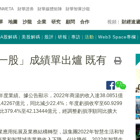
INMETA
財華證券
財華
媒體矩陣
財華
智庫沙龍
單
地圖
沙龍
企業
研究
顧問
合作
視頻
財經速
A股解碼
美股解碼
股評
研報
專訪
活動
Web3 Space專欄
一股」成績單出爐 既有
2年度業績。據公告顯示，2022年商湯的收入達38.0851億
42267億元，同比減少22.4%；年度虧損收窄至60.9299
比379.4%至42.13444億元，經調整虧損淨額同比擴大
行業應用拓展及業務結構轉型，該集團2022年智慧生活和智
業和智慧城市業務收入下降、佔比降低。2022年智慧生