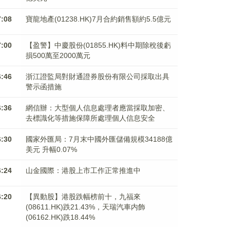
7:08
寶龍地產(01238.HK)7月合約銷售額約5.5億元
7:00
【盈警】中慶股份(01855.HK)料中期除稅後虧
損500萬至2000萬元
6:46
浙江證監局對財通證券股份有限公司採取出具
警示函措施
6:36
網信辦：大型個人信息處理者應當採取加密、
去標識化等措施保障所處理個人信息安全
6:30
國家外匯局：7月末中國外匯儲備規模34188億
美元 升幅0.07%
6:24
山金國際：港股上市工作正常推進中
6:20
【異動股】港股跌幅榜前十，九福來
(08611.HK)跌21.43%，天瑞汽車内飾
(06162.HK)跌18.44%