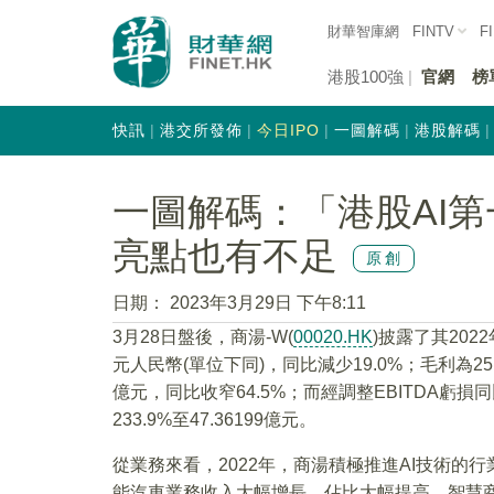
財華智庫網
FINTV
F
港股100強
官網
榜
快訊
港交所發佈
今日IPO
一圖解碼
港股解碼
一圖解碼：「港股AI第
亮點也有不足
原創
日期：
2023年3月29日 下午8:11
3月28日盤後，商湯-W(
00020.HK
)披露了其202
元人民幣(單位下同)，同比減少19.0%；毛利為25.
億元，同比收窄64.5%；而經調整EBITDA虧損同
233.9%至47.36199億元。
從業務來看，2022年，商湯積極推進AI技術的
能汽車業務收入大幅增長、佔比大幅提高，智慧商