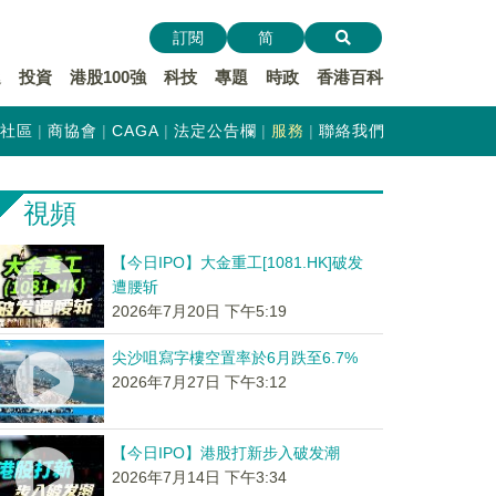
訂閱
简
遞
投資
港股100強
科技
專題
時政
香港百科
社區
商協會
CAGA
法定公告欄
服務
聯絡我們
視頻
【今日IPO】大金重工[1081.HK]破发
遭腰斩
2026年7月20日 下午5:19
尖沙咀寫字樓空置率於6月跌至6.7%
2026年7月27日 下午3:12
【今日IPO】港股打新步入破发潮
2026年7月14日 下午3:34