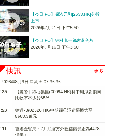
【今日IPO】保济元和[2633.HK]分拆
上市
2026年7月21日 下午5:50
【今日IPO】铂科电子递表港交所
2026年7月16日 下午3:50
快訊
更多
2026年8月9日 星期天 07:36:37
7:35
【盈警】綠心集團(00094.HK)料中期淨虧損同
比收窄不少於85%
7:26
德適-B(02526.HK)中期歸母淨虧損擴大至
5588.3萬元
7:11
香港金管局：7月底官方外匯儲備資產為4478
億美元