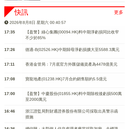
快訊
更多
2026年8月8日 星期六 00:40:58
17:35
【盈警】綠心集團(00094.HK)料中期淨虧損同比收窄
不少於85%
17:26
德適-B(02526.HK)中期歸母淨虧損擴大至5588.3萬元
17:11
香港金管局：7月底官方外匯儲備資產為4478億美元
17:08
寶龍地產(01238.HK)7月合約銷售額約5.5億元
17:00
【盈警】中慶股份(01855.HK)料中期除稅後虧損500萬
至2000萬元
16:46
浙江證監局對財通證券股份有限公司採取出具警示函
措施
16:36
網信辦：大型個人信息處理者應當採取加密、去標識