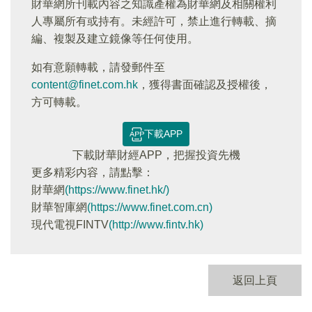
財華網所刊載內容之知識產權為財華網及相關權利
人專屬所有或持有。未經許可，禁止進行轉載、摘
編、複製及建立鏡像等任何使用。
如有意願轉載，請發郵件至
content@finet.com.hk
，獲得書面確認及授權後，
方可轉載。
下載APP
下載財華財經APP，把握投資先機
更多精彩内容，請點擊：
財華網
(https://www.finet.hk/)
財華智庫網
(https://www.finet.com.cn)
現代電視FINTV
(http://www.fintv.hk)
返回上頁