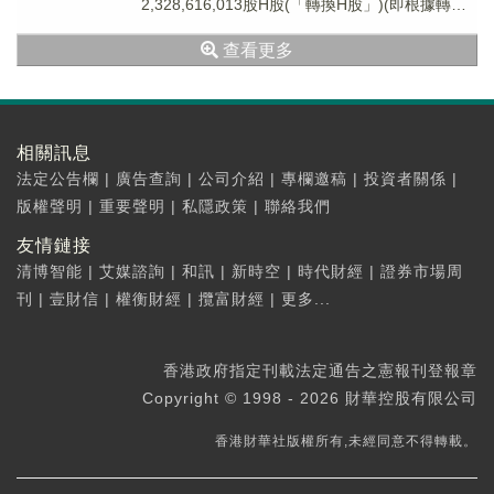
2,328,616,013股H股(「轉換H股」)(即根據轉換
及上市將予轉換的內資股的...
查看更多
相關訊息
法定公告欄
|
廣告查詢
|
公司介紹
|
專欄邀稿
|
投資者關係
|
版權聲明
|
重要聲明
|
私隱政策
|
聯絡我們
友情鏈接
清博智能
|
艾媒諮詢
|
和訊
|
新時空
|
時代財經
|
證券市場周
刊
|
壹財信
|
權衡財經
|
攬富財經
|
更多...
香港政府指定刊載法定通告之憲報刊登報章
Copyright © 1998 - 2026 財華控股有限公司
香港財華社版權所有,未經同意不得轉載。