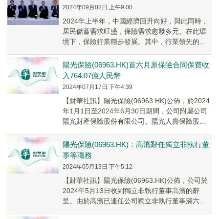
2024年09月02日 上午9:00
2024年上半年，中國經濟回升向好，與此同時，
居民儲蓄需求旺盛，保險需求愈發多元。在此環
境下，保險行業穩步發展。其中，行業領先的民
營保險服務集團陽光保險（06963.HK）「好中...
陽光保險(06963.HK)首六月原保險合同保費收
入764.07億人民幣
2024年07月17日 下午4:39
【財華社訊】陽光保險(06963.HK)公佈，於2024
年1月1日至2024年6月30日期間，公司附屬公司
陽光財產保險股份有限公司、陽光人壽保險股份
有限公司的原保險合同保費收入分...
陽光保險(06963.HK)：高濱辭任獨立非執行董
事等職務
2024年05月13日 下午5:12
【財華社訊】陽光保險(06963.HK)公佈，公司於
2024年5月13日收到獨立非執行董事高濱的辭
呈。由於高濱已連任公司獨立非執行董事滿六
年，根據中國相關監管規定，高濱向董事會提...