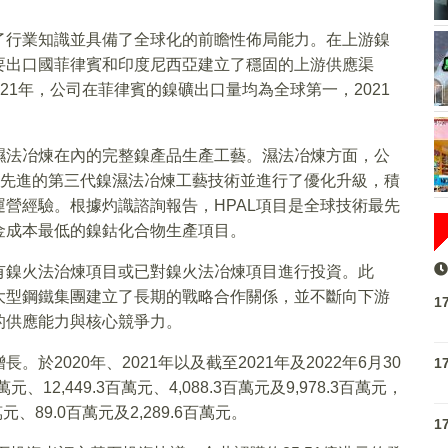
了行業知識並具備了全球化的前瞻性佈局能力。在上游鎳
要出口國菲律賓和印度尼西亞建立了穩固的上游供應渠
2021年，公司在菲律賓的鎳礦出口量均為全球第一，2021
濕法冶煉在內的完整鎳產品生產工藝。濕法冶煉方面，公
最先進的第三代鎳濕法冶煉工藝技術並進行了優化升級，積
營經驗。根據灼識諮詢報告，HPAL項目是全球技術最先
金成本最低的鎳鈷化合物生產項目。
有鎳火法治煉項目或已對鎳火法冶煉項目進行投資。此
大型鋼鐵集團建立了長期的戰略合作關係，並不斷向下游
1
的供應能力與核心競爭力。
2020年、2021年以及截至2021年及2022年6月30
1
12,449.3百萬元、4,088.3百萬元及9,978.3百萬元，
元、89.0百萬元及2,289.6百萬元。
1