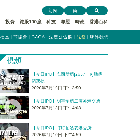
訂閱
简
遞
投資
港股100強
科技
專題
時政
香港百科
社區
商協會
CAGA
法定公告欄
服務
聯絡我們
視頻
【今日IPO】海西新药[2637.HK]脑瘤
药获批
2026年7月16日 下午3:50
【今日IPO】明宇制药二度冲港交所
2026年7月13日 下午4:08
【今日IPO】盯盯拍递表港交所
2026年7月10日 下午4:59