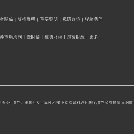
者關係
|
版權聲明
|
重要聲明
|
私隱政策
|
聯絡我們
券市場周刊
|
壹財信
|
權衡財經
|
攬富財經
|
更多...
所提供資料之準確性及可靠性,但並不保證資料絕對無誤,資料如有錯漏而令閣