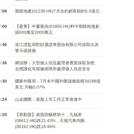
7:08
寶龍地產(01238.HK)7月合約銷售額約5.5億元
7:00
【盈警】中慶股份(01855.HK)料中期除稅後虧
損500萬至2000萬元
6:46
浙江證監局對財通證券股份有限公司採取出具
警示函措施
6:36
網信辦：大型個人信息處理者應當採取加密、
去標識化等措施保障所處理個人信息安全
6:30
國家外匯局：7月末中國外匯儲備規模34188億
美元 升幅0.07%
6:24
山金國際：港股上市工作正常推進中
6:20
【異動股】港股跌幅榜前十，九福來
(08611.HK)跌21.43%，天瑞汽車内飾
(06162.HK)跌18.44%