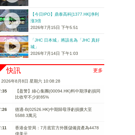
【今日IPO】鼎泰高科[1377.HK]净利
涨3倍
2026年7月15日 下午5:51
「JHC 日本城」將該名為「JHC 真好
城」
2026年7月14日 下午1:03
快訊
更多
2026年8月8日 星期六 10:08:28
7:35
【盈警】綠心集團(00094.HK)料中期淨虧損同
比收窄不少於85%
7:26
德適-B(02526.HK)中期歸母淨虧損擴大至
5588.3萬元
7:11
香港金管局：7月底官方外匯儲備資產為4478
億美元