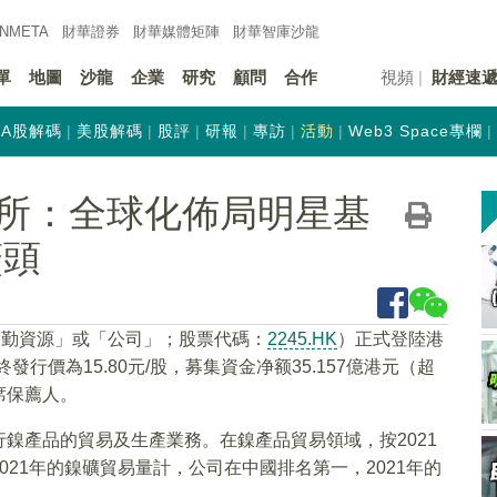
INMETA
財華證券
財華
媒體矩陣
財華
智庫沙龍
單
地圖
沙龍
企業
研究
顧問
合作
視頻
財經速
A股解碼
美股解碼
股評
研報
專訪
活動
Web3 Space專欄
所：全球化佈局明星基
鰲頭
力勤資源」或「公司」；股票代碼：
2245.HK
）正式登陸港
終發行價為15.80元/股，募集資金净额35.157億港元（超
席保薦人。
鎳產品的貿易及生產業務。在鎳產品貿易領域，按2021
21年的鎳礦貿易量計，公司在中國排名第一，2021年的