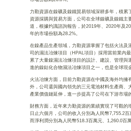
力勤資源在鎳礦及鎳鐵貿易領域深耕多年，積累
資源採購與貿易方面，公司在全球鎳礦及鎳鐵主
道，根據灼識諮詢報告，於2019年、2020年及
年的市場份額為28.2%。
在鎳產品生產領域，力勤資源掌握了包括火法及
司的濕法冶煉項目（HPAL項目）採用當前業內
累了大量鎳濕法冶煉項目的設計、建設、管理與運
進的鎳鈷化合物濕法冶煉項目之一，也是全球現
火法冶煉方面，目前力勤資源在中國及海外均擁
外，公司還與國內領先的三元電池材料生產商、
產業價值鏈延伸，進一步提高了公司在下游市場
財務方面，近年來力勤資源的業績實現了可觀的增長。於
日止六個月，公司的收入分別為人民幣7,755.2百萬元、
而淨利潤分別為人民幣518.3百萬元、1,260.0百萬