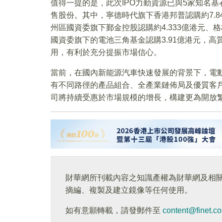
值得一提的是，此次IPO力勤資源已與5家知名基
售股份。其中，寧德時代旗下香港邦普認購約7.8
州區國資委旗下鄞金控股認購約4.333億港元、
國資委旗下的電池三角基金認購3.91億港元，
用，有利於充分提振市場信心。
當前，在國內新能源汽車快速發展的背景下，電
有不同路徑的產品組合、全產業鏈佈局及優質客
司將持續受惠於市場規模的增長，構建更為開放
財華網所刊載內容之知識產權為財華網及相
摘編、複製及建立鏡像等任何使用。
如有意願轉載，請發郵件至
content@finet.c