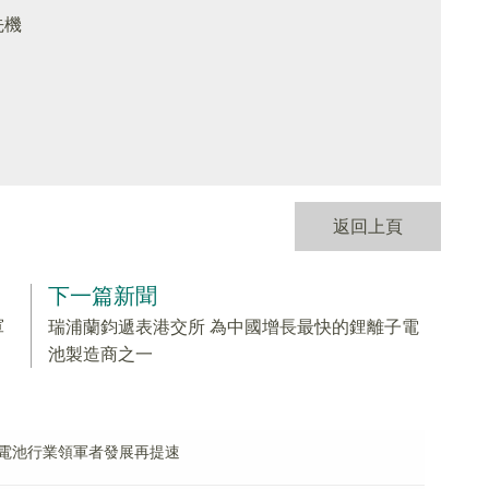
先機
返回上頁
下一篇新聞
軍
瑞浦蘭鈞遞表港交所 為中國增長最快的鋰離子電
池製造商之一
料電池行業領軍者發展再提速