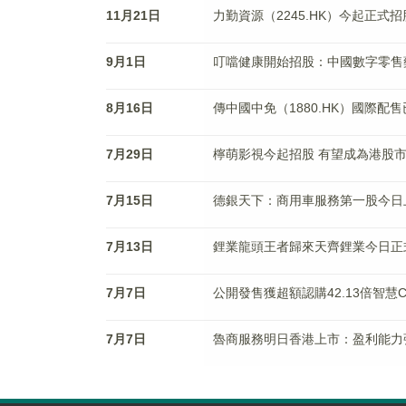
11月21日
力勤資源（2245.HK）今起正式
9月1日
叮噹健康開始招股：中國數字零售
8月16日
傳中國中免（1880.HK）國際配
7月29日
檸萌影視今起招股 有望成為港股
7月15日
德銀天下：商用車服務第一股今日
7月13日
鋰業龍頭王者歸來天齊鋰業今日正
7月7日
公開發售獲超額認購42.13倍智
7月7日
魯商服務明日香港上市：盈利能力