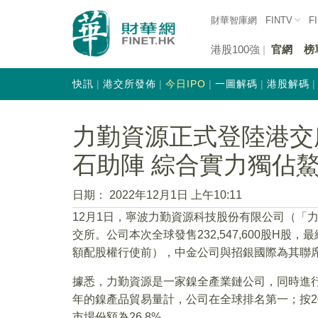
財華智庫網
FINTV
F
港股100強
官網
榜
快訊
港交所發佈
今日IPO
一圖解碼
港股解碼
力勤資源正式登陸港交
石助陣 綜合實力獨佔
日期：
2022年12月1日 上午10:11
12月1日，寧波力勤資源科技股份有限公司（「
交所。公司本次全球發售232,547,600股H股，最
額配股權行使前），中金公司與招銀國際為其聯
據悉，力勤資源是一家鎳全產業鏈公司，同時進行
年的鎳產品貿易量計，公司在全球排名第一；按20
市場份額為26.8%。