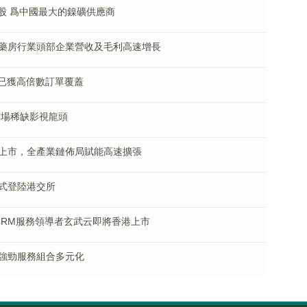
招股 爲中國最大的鎳礦供應商
藥房行業頭部企業營收及毛利高速增長
售已獲高倍數訂單覆蓋
市場稀缺影視龍頭
上市，全產業鏈佈局賦能高速擴張
式登陸港交所
慧CRM服務領導者玄武云即將香港上市
強勁服務組合多元化