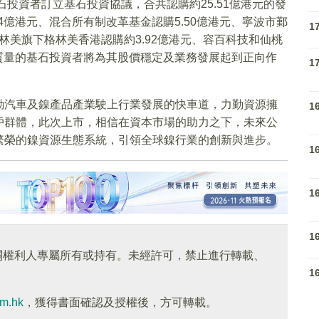
石投資者訂立基石投資協議，合共認購約25.51億港元的發
4億港元、混合所有制改革基金認購5.50億港元、寧波市鄞
1
格林美旗下格林美香港認購約3.92億港元、容百科技和仙桃
高質量的基石投資者將為其股價穩定及業務發展起到正向作
1
動汽車及鎳產品產業駛上行業發展的快車道，力勤資源擁
1
戶群體，此次上市，相信在資本市場的助力之下，未來公
繁榮的鎳資源生態系統，引領全球鎳行業的創新與進步。
1
1
1
關權利人專屬所有或持有。未經許可，禁止進行轉載、
1
om.hk
，獲得書面確認及授權後，方可轉載。