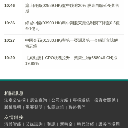
10:46
滬上阿姨(02589.HK)盤中跌逾20% 股東自願延長禁售
期
10:36
綠城中國(03900.HK)料中期股東應佔利潤下降至0.5億
至1億元
10:27
中國金石(01380.HK)與第一亞洲及第一金鋪訂立諒解
備忘錄
10:20
【異動股】CRO板塊拉升，藥康生物(688046.CN)漲
19.99%
相關訊息
法定公告欄
|
廣告查詢
|
公司介紹
|
專欄邀稿
|
投資者關係
|
版權聲明
|
重要聲明
|
私隱政策
|
聯絡我們
友情鏈接
清博智能
|
艾媒諮詢
|
和訊
|
新時空
|
時代財經
|
證券市場周