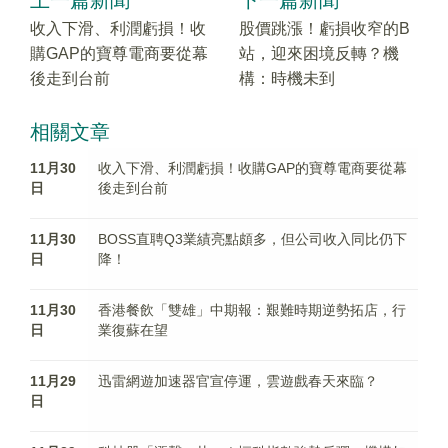
收入下滑、利潤虧損！收
股價跳漲！虧損收窄的B
購GAP的寶尊電商要從幕
站，迎來困境反轉？機
後走到台前
構：時機未到
相關文章
11月30
收入下滑、利潤虧損！收購GAP的寶尊電商要從幕
日
後走到台前
11月30
BOSS直聘Q3業績亮點頗多，但公司收入同比仍下
日
降！
11月30
香港餐飲「雙雄」中期報：艱難時期逆勢拓店，行
日
業復蘇在望
11月29
迅雷網遊加速器官宣停運，雲遊戲春天來臨？
日