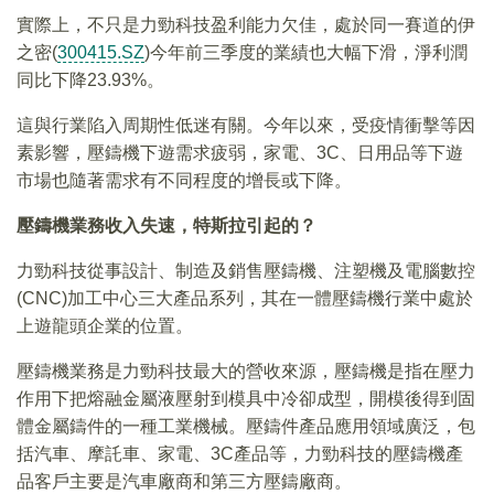
實際上，不只是力勁科技盈利能力欠佳，處於同一賽道的伊
之密(
300415.SZ
)今年前三季度的業績也大幅下滑，淨利潤
同比下降23.93%。
這與行業陷入周期性低迷有關。今年以來，受疫情衝擊等因
素影響，壓鑄機下遊需求疲弱，家電、3C、日用品等下遊
市場也隨著需求有不同程度的增長或下降。
壓鑄機業務收入失速，特斯拉引起的？
力勁科技從事設計、制造及銷售壓鑄機、注塑機及電腦數控
(CNC)加工中心三大產品系列，其在一體壓鑄機行業中處於
上遊龍頭企業的位置。
壓鑄機業務是力勁科技最大的營收來源，壓鑄機是指在壓力
作用下把熔融金屬液壓射到模具中冷卻成型，開模後得到固
體金屬鑄件的一種工業機械。壓鑄件產品應用領域廣泛，包
括汽車、摩託車、家電、3C產品等，力勁科技的壓鑄機產
品客戶主要是汽車廠商和第三方壓鑄廠商。