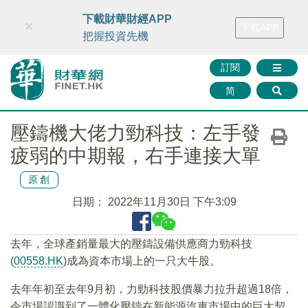
財華智庫網
FINTV
FINMETA
財華證券
媒體矩陣
下載財華財經APP
×
下載APP
智庫沙龍
聯絡我們
把握投資先機
訂閱
简
壓鑄機大佬力勁科技：左手發
疲弱的中期報，右手連接大單
原創
日期：
2022年11月30日 下午3:09
去年，全球產銷量最大的壓鑄設備供應商力勁科技
(
00558.HK
)成為資本市場上的一只大牛股。
去年年初至去年9月初，力勁科技股價暴力拉升超過18倍，
令市場認識到了一體化壓鑄在新能源汽車市場中的巨大契