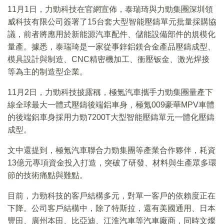
11月1日，力勁科技在官網宣佈，泰瑞琦與力勁集團深圳領
威科技有限公司簽署了15台套大型智能壓鑄單元批量採購協
議，前者將應用於新能源汽車配件、儲能設備部件的規模化
量產。據悉，泰瑞琦是一家從事鋅鋁鎂合金產品壓鑄成型、
模具設計與制造、CNC精密機加工、衝壓钣金、激光焊接
等為主的制造型企業。
11月2日，力勁科技披露稱，極氪汽車攜手力勁集團量產下
線全球最大一體式壓鑄後端鋁車身，極氪009豪華MPV車體
的後端鋁車身採用力勁7200T大型智能壓鑄單元一體化壓鑄
成型。
文中還提到，極氪汽車聯合力勁集團等產業合作夥伴，耗資
13億元專項資金投入打造，突破了研發、材料與生產眾多環
節的技術痛點與難點。
目前，力勁科技的客戶結構多元，對單一客戶的依賴度正在
下降。公司客戶結構中，除了特斯拉，還有美國通用、日本
豐田、廣州本田、比亞迪、江淮汽車等汽車廠商，同時文燦