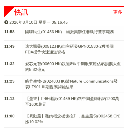
快訊
更多
2026年8月10日 星期一 05:16:45
11:58
國聯民生(01456.HK)：楊振興辭任非執行董事職務
11:49
遠大醫藥(00512.HK)自主研發GPN01530-2獲美國
FDA授予快速通道資格
11:32
愛芯元智(00600.HK)跌逾8% 中期股東應佔虧損擴大至
約5.82億元
11:23
綠竹生物-B(02480.HK)於Nature Communications發
表LZ901 III期臨床試驗結果
11:12
【盈警】巨匠建設(01459.HK)料中期盈轉虧約1200萬
至1600萬元
11:00
【異動股】雞肉概念板塊拉升，益生股份(002458.CN)
漲10.02%