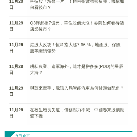
11月29
科技股「漲聲一片」！恒科指數強勢反彈，機構如
日
何看後市？
11月29
Q3淨虧損7億元，華住股價大漲！券商如何看待酒
日
店業後市？
11月29
港股大反攻！恒科指大漲7.66 %，地產股、保險
日
股等繼續強勢
11月29
耕耘農業、進軍海外，這才是拼多多(PDD)的星辰
日
大海？
11月29
與蔚來牽手，騰訊入局智能汽車為何甘願做配角？
日
11月29
在校生增長失速，債務壓力不減，中國春來股價應
日
聲下挫