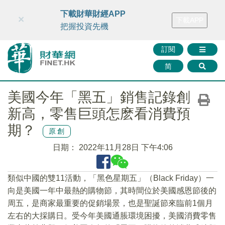
財華智庫網
FINTV
FINMETA
財華證券
媒體矩陣
下載財華財經APP
×
下載APP
智庫沙龍
聯絡我們
把握投資先機
訂閱
简
美國今年「黑五」銷售記錄創
新高，零售巨頭怎麽看消費預
期？
原創
日期：
2022年11月28日 下午4:06
類似中國的雙11活動，「黑色星期五」（Black Friday）一
向是美國一年中最熱的購物節，其時間位於美國感恩節後的
周五，是商家最重要的促銷場景，也是聖誕節來臨前1個月
左右的大採購日。受今年美國通脹環境困擾，美國消費零售