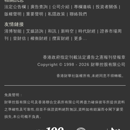
法定公告欄
|
廣告查詢
|
公司介紹
|
專欄邀稿
|
投資者關係
|
版權聲明
|
重要聲明
|
私隱政策
|
聯絡我們
友情鏈接
清博智能
|
艾媒諮詢
|
和訊
|
新時空
|
時代財經
|
證券市場周
刊
|
壹財信
|
權衡財經
|
攬富財經
|
更多...
香港政府指定刊載法定通告之憲報刊登報章
Copyright © 1998 - 2026 財華控股有限公司
香港財華社版權所有,未經同意不得轉載。
免責聲明：
財華控股有限公司及香港聯合交易所有限公司將盡力確保彼等所提供資料
之準確性及可靠性,但並不保證資料絕對無誤,資料如有錯漏而令閣下蒙受
損失,本公司概不負責。