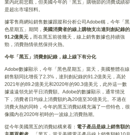
業内此前悲觀，但美國今年的「黑五」購物節的消費成績卻
是超出市場預料。
據零售商網站銷售數據跟蹤和分析公司Adobe稱，今年「黑
色星期五」期間，
美國消費者的線上購物支出達到創紀錄的
91.2億美元，
而在黑五前後幾天，線上銷售數據也持續強
勁，消費熱情依然保持火熱。
今年「黑五」消費創紀錄，線上線下有分化
Adobe數據顯示，今年「黑色星期五」當天，美國整體在線
銷售額同比增長了2.3%，達到創紀錄的91.2億美元，高於
2021年的89.2億美元和2020年的90.3億美元，此外這一數
據遠遠領先於平日消費額。Adobe的數據顯示，通常情況
下，消費者日均線上消費額約為20億至30億美元。不過在
消費火熱的同時，今年的黑五消費結構充滿了一些特色，很
像國内在2020年初時的一波線上消費熱潮。
從今年美國黑五的消費結構來看：
電子產品是線上銷售額的
主要貢獻者，
「黑五」當天美國電子產品線上銷售額較10月