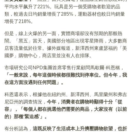
平均水平飙升了221%。玩具是另一個受購物者歡迎的品
類，較過去日均銷量增長了285%，運動器材也較日均銷量
增長了218%。
但是，線上火爆的另一面，實體商場卻沒有預期的那般熱
鬧。「黑五」當天，美國部分地區出現零星降雨，大多數商
店客流量低於往常。據外媒報道，新澤西州東盧瑟福的「美
國夢」購物中心，商店里並沒有人在排隊。
市場研究公司NPD集團首席零售行業顧問馬歇爾·科恩稱，
「一般來說，每年這個時候都很難找到停車位。但今年，我
在這方面沒遇到任何問題」。
科恩還表示，根據他在紐約州、新澤西州、馬里蘭州和弗吉
尼亞州的調查情況，
今年，消費者在購物時顯得十分「從
容」，「每個人都在挑選他們需要的商品，大家沒有（以前
的）那種‘緊迫感’」。
有分析認為，
這既反映了生活成本上升擠壓購物欲望，也折