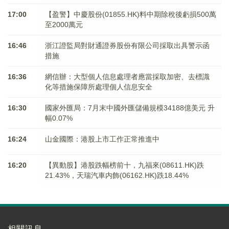
17:00
【盈警】中慶股份(01855.HK)料中期除稅後虧損500萬
至2000萬元
16:46
浙江證監局對財通證券股份有限公司採取出具警示函
措施
16:36
網信辦：大型個人信息處理者應當採取加密、去標識
化等措施保障所處理個人信息安全
16:30
國家外匯局：7月末中國外匯儲備規模34188億美元 升
幅0.07%
16:24
山金國際：港股上市工作正常推進中
16:20
【異動股】港股跌幅榜前十，九福來(08611.HK)跌
21.43%，天瑞汽車内飾(06162.HK)跌18.44%
相關訊息