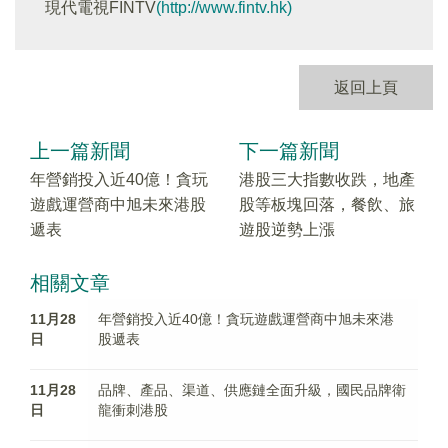
現代電視FINTV
(http://www.fintv.hk)
返回上頁
上一篇新聞
下一篇新聞
年營銷投入近40億！貪玩
港股三大指數收跌，地產
遊戲運營商中旭未來港股
股等板塊回落，餐飲、旅
遞表
遊股逆勢上漲
相關文章
11月28
年營銷投入近40億！貪玩遊戲運營商中旭未來港
日
股遞表
11月28
品牌、產品、渠道、供應鏈全面升級，國民品牌衛
日
龍衝刺港股