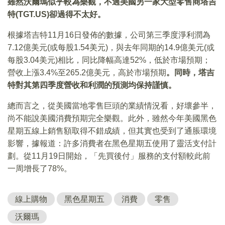
雖然沃爾瑪似乎較為樂觀，不過美國另一家大型零售商塔吉
特(TGT.US)卻過得不太好。
根據塔吉特11月16日發佈的數據，公司第三季度淨利潤為
7.12億美元(或每股1.54美元)，與去年同期的14.9億美元(或
每股3.04美元)相比，同比降幅高達52%，低於市場預期；
營收上漲3.4%至265.2億美元，高於市場預期
。同時，塔吉
特對其第四季度營收和利潤的預測均保持謹慎。
總而言之，從美國當地零售巨頭的業績情況看，好壞參半，
尚不能說美國消費預期完全樂觀。此外，雖然今年美國黑色
星期五線上銷售額取得不錯成績，但其實也受到了通脹環境
影響，據報道：許多消費者在黑色星期五使用了靈活支付計
劃。從11月19日開始，「先買後付」服務的支付額較此前
一周增長了78%。
線上購物
黑色星期五
消費
零售
沃爾瑪