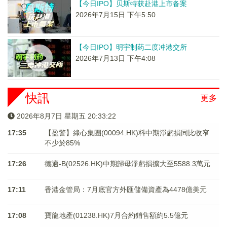
【今日IPO】贝斯特获赴港上市备案
2026年7月15日 下午5:50
【今日IPO】明宇制药二度冲港交所
2026年7月13日 下午4:08
快訊
更多
2026年8月7日 星期五 20:33:23
17:35
【盈警】綠心集團(00094.HK)料中期淨虧損同比收窄
不少於85%
17:26
德適-B(02526.HK)中期歸母淨虧損擴大至5588.3萬元
17:11
香港金管局：7月底官方外匯儲備資產為4478億美元
17:08
寶龍地產(01238.HK)7月合約銷售額約5.5億元