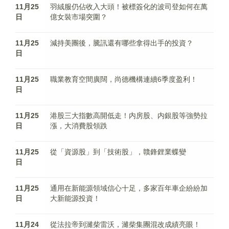
11月25
羽絨服仍佔收入大頭！被標簽化的波司登如何在萬
日
億女裝市場突圍？
11月25
減持美團後，騰訊還有哪些拿得出手的投資？
日
11月25
職業教育空間廣闊，尚德機構連續6季度盈利！
日
11月25
港股三大指數高開低走！内房股、内銀股等強勢拉
日
漲，大消費股領跌
11月25
從「資源股」到「技術股」，贛鋒鋰業蝶變
日
11月25
通用在新能源領域信心十足，多家百年車企紛紛加
日
大新能源投資！
11月24
從法拉帝到濰柴雷沃，濰柴集團混改成績亮眼！