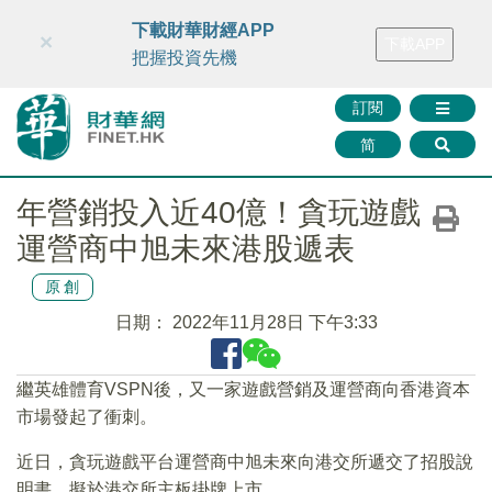
財華智庫網
FINTV
FINMETA
財華證券
媒體矩陣
下載財華財經APP
×
下載APP
智庫沙龍
聯絡我們
把握投資先機
訂閱
简
年營銷投入近40億！貪玩遊戲
運營商中旭未來港股遞表
原創
日期：
2022年11月28日 下午3:33
繼英雄體育VSPN後，又一家遊戲營銷及運營商向香港資本
市場發起了衝刺。
近日，貪玩遊戲平台運營商中旭未來向港交所遞交了招股說
明書，擬於港交所主板掛牌上市。