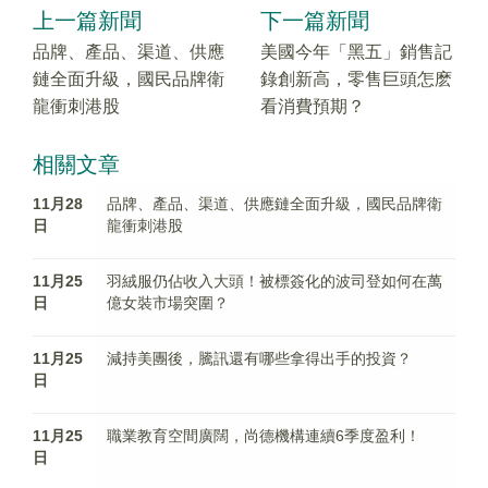
上一篇新聞
下一篇新聞
品牌、產品、渠道、供應
美國今年「黑五」銷售記
鏈全面升級，國民品牌衛
錄創新高，零售巨頭怎麽
龍衝刺港股
看消費預期？
相關文章
11月28
品牌、產品、渠道、供應鏈全面升級，國民品牌衛
日
龍衝刺港股
11月25
羽絨服仍佔收入大頭！被標簽化的波司登如何在萬
日
億女裝市場突圍？
11月25
減持美團後，騰訊還有哪些拿得出手的投資？
日
11月25
職業教育空間廣闊，尚德機構連續6季度盈利！
日