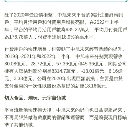
除了2020年受疫情衝擊，中旭未來平台的累計注冊終端用
戶、平均月活用戶和付費用戶增長亮眼。在2022年上半
年，平台的平均月活用戶數為935.22萬人，平均月付費用戶
為176.78萬人，付費率達到18.9%的高水平。
付費用戶的快速增長，也帶動了中旭未來經營業績的提升。
2019年-2021年和2022年上半年，中旭未來分别實現營收
30.08億元、28.72億元、57.36億元和45.36億元，同期公司
擁有人應佔利潤分别是8314.7萬元 、-13.01億元、6.16億
元、3.38億元。公司在2020年出現巨額虧損，主要是由於
支付僱員的一次性以股份為基礎的薪酬18.16億元。
切入食品、潮玩、元宇宙領域
平台流量池快速擴大後，中旭未來的野心也日益膨脹起來，
不再局限於做遊戲廠商的營銷和運營商，而是將變現目標瞄
準了其他領域。