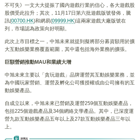
不可失》一文大大提振了國内遊戲行業的信心，各大遊戲股
股價受此拉升；其次，11月17日第六批遊戲版號發佈，騰
訊(
00700.HK
)和網易(
09999.HK
)這兩家遊戲大廠版號在
列，市場認為政策向好明顯。
此次上市目標之一，中旭未來就提到擬將部分募資額用於擴
大互動娛樂業務覆蓋範圍，其中還包括海外業務的擴張。
巨額營銷推動
MAU
和業績大增
中旭未來主要以「貪玩遊戲」品牌運營其互動娛樂業務，並
為中國玩家營銷、運營及孵化公司獲授權或由公司擁有的互
動娛樂產品。
自成立以來，中旭未來已營銷及運營259個互動娛樂產品，
包括225個遊戲產品及34個網絡文學產品。其中，已深度運
營九款互動娛樂產品五年以上及27款互動娛樂產品三年以
上。