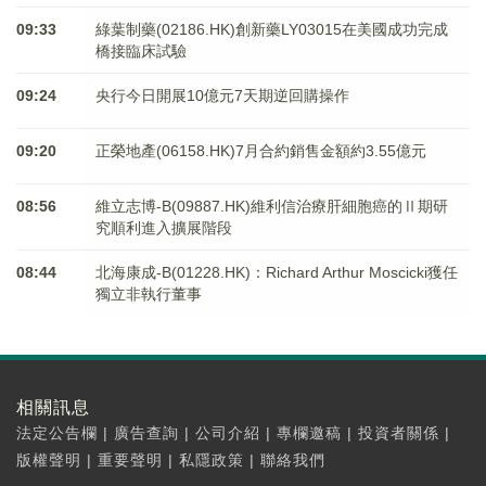
09:33
綠葉制藥(02186.HK)創新藥LY03015在美國成功完成
橋接臨床試驗
09:24
央行今日開展10億元7天期逆回購操作
09:20
正榮地產(06158.HK)7月合約銷售金額約3.55億元
08:56
維立志博-B(09887.HK)維利信治療肝細胞癌的Ⅱ期研
究順利進入擴展階段
08:44
北海康成-B(01228.HK)：Richard Arthur Moscicki獲任
獨立非執行董事
相關訊息
法定公告欄
|
廣告查詢
|
公司介紹
|
專欄邀稿
|
投資者關係
|
版權聲明
|
重要聲明
|
私隱政策
|
聯絡我們