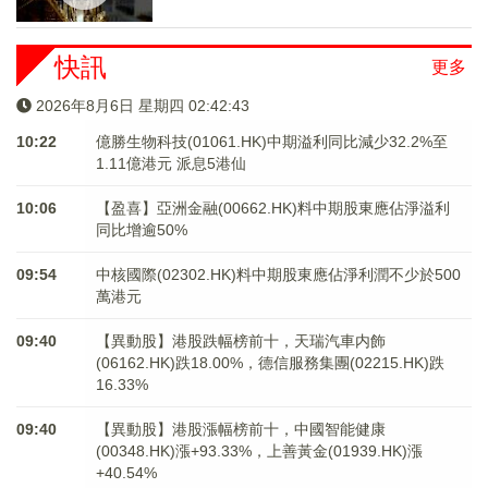
快訊
更多
2026年8月6日 星期四 02:42:44
10:22
億勝生物科技(01061.HK)中期溢利同比減少32.2%至
1.11億港元 派息5港仙
10:06
【盈喜】亞洲金融(00662.HK)料中期股東應佔淨溢利
同比增逾50%
09:54
中核國際(02302.HK)料中期股東應佔淨利潤不少於500
萬港元
09:40
【異動股】港股跌幅榜前十，天瑞汽車内飾
(06162.HK)跌18.00%，德信服務集團(02215.HK)跌
16.33%
09:40
【異動股】港股漲幅榜前十，中國智能健康
(00348.HK)漲+93.33%，上善黃金(01939.HK)漲
+40.54%