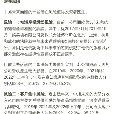
潛在風險
中旭未來面臨的一些潛在風險值得投資者關注。
風險一：知識產權訴訟風險。
目前，公司面臨著5起未完結
的知識產權相關的訴訟。其中，從2017年7月到2019年10
月，娛美德有限公司及株式會社傳奇IP在北京、上海、杭州
和成都的法院就中旭未來運營的4款遊戲分别提起了4起訴
訟。原因是他們認為中旭未來的遊戲侵犯了他們的版權以及
部分遊戲存在誤導性宣傳或不正當競爭。
目前這些訴訟的二審法院尚未做出宣判，若公司敗訴，將對
公司營收產生較大影響。在2019年、2020年、2021年和
2022年上半年，涉及在審知識產權相關訴訟的遊戲收入分
别佔63.8%、61.6%、27.2%和15.2%。
風險二：客戶集中風險。
過去幾年來，中旭未來的大部分收
入來自向主要客戶提供互動娛樂產品精準營銷、深度運營及
品牌孵化。2019年-2021年及2022年上半年，公司五大客戶
分别貢獻了公司總收入的約78.9%、92.0%、95.2%及