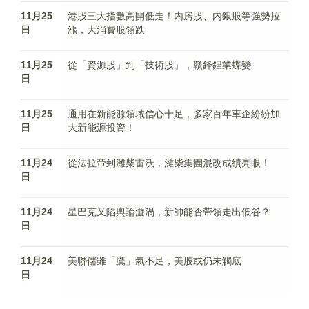
11月25
港股三大指數高開低走！内房股、内銀股等強勢拉
日
漲，大消費股領跌
11月25
從「資源股」到「技術股」，贛鋒鋰業蝶變
日
11月25
通用在新能源領域信心十足，多家百年車企紛紛加
日
大新能源投資！
11月24
從法拉帝到濰柴雷沃，濰柴集團混改成績亮眼！
日
11月24
星巴克又陷輿論漩渦，新帥能否帶領走出低谷？
日
11月24
美聯儲雖「鷹」氣不足，美股或仍未觸底
日