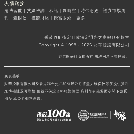
友情鏈接
清博智能
|
艾媒諮詢
|
和訊
|
新時空
|
時代財經
|
證券市場周
刊
|
壹財信
|
權衡財經
|
攬富財經
|
更多...
香港政府指定刊載法定通告之憲報刊登報章
Copyright © 1998 - 2026 財華控股有限公司
香港財華社版權所有,未經同意不得轉載。
免責聲明：
財華控股有限公司及香港聯合交易所有限公司將盡力確保彼等所提供資料
之準確性及可靠性,但並不保證資料絕對無誤,資料如有錯漏而令閣下蒙受
損失,本公司概不負責。