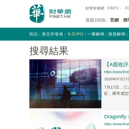
財華智庫網
FINTV
F
港股100強
官網
榜
快訊
港交所發佈
今日IPO
一圖解碼
港股解碼
搜尋結果
【A股收評
https://www.fi
2026年07月17
7月17日，三
紅，兩市成交額
Dragonf
https://www.fi