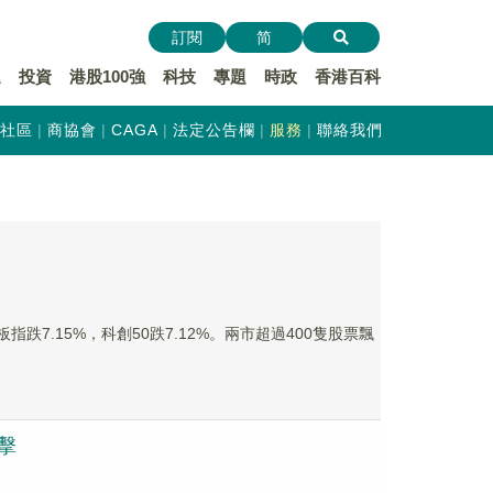
訂閱
简
遞
投資
港股100強
科技
專題
時政
香港百科
社區
商協會
CAGA
法定公告欄
服務
聯絡我們
跌7.15%，科創50跌7.12%。兩市超過400隻股票飄
打擊