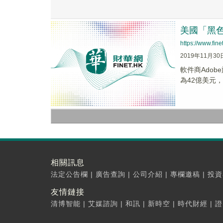
美國「黑色
https://www.fi
2019年11月30
軟件商Ado
為42億美元
相關訊息
法定公告欄
|
廣告查詢
|
公司介紹
|
專欄邀稿
|
投資
友情鏈接
清博智能
|
艾媒諮詢
|
和訊
|
新時空
|
時代財經
|
證