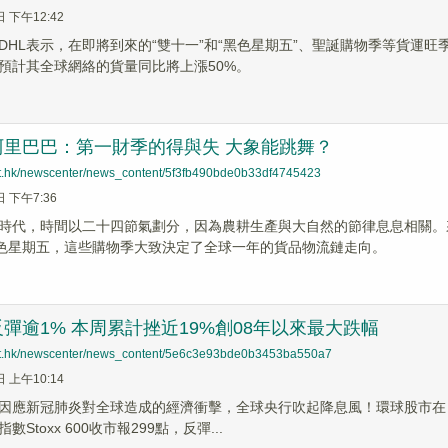
日 下午12:42
DHL表示，在即將到來的“雙十一”和“黑色星期五”、聖誕購物季等貨運
遞預計其全球網絡的貨量同比將上漲50%。
阿里巴巴：第一財季的得與失 大象能跳舞？
net.hk/newscenter/news_content/5f3fb490bde0b33df4745423
日 下午7:36
時代，時間以二十四節氣劃分，因為農耕生產與大自然的節律息息相關。
黑色星期五，這些購物季大致決定了全球一年的貨品物流鏈走向。
彈逾1% 本周累計挫近19%創08年以來最大跌幅
net.hk/newscenter/news_content/5e6c3e93bde0b3453ba550a7
日 上午10:14
因應新冠肺炎對全球造成的經濟衝擊，全球央行吹起降息風！環球股市在
Stoxx 600收市報299點，反彈...