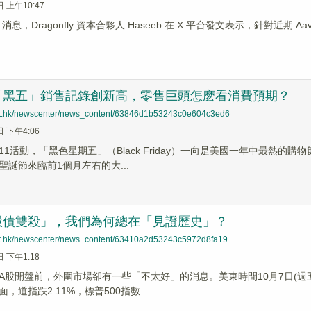
日 上午10:47
ews 消息，Dragonfly 資本合夥人 Haseeb 在 X 平台發文表示，針對近
「黑五」銷售記錄創新高，零售巨頭怎麽看消費預期？
net.hk/newscenter/news_content/63846d1b53243c0e604c3ed6
日 下午4:06
11活動，「黑色星期五」（Black Friday）一向是美國一年中最熱
聖誕節來臨前1個月左右的大...
股債雙殺」，我們為何總在「見證歷史」？
net.hk/newscenter/news_content/63410a2d53243c5972d8fa19
日 下午1:18
A股開盤前，外圍市場卻有一些「不太好」的消息。美東時間10月7日(
，道指跌2.11%，標普500指數...