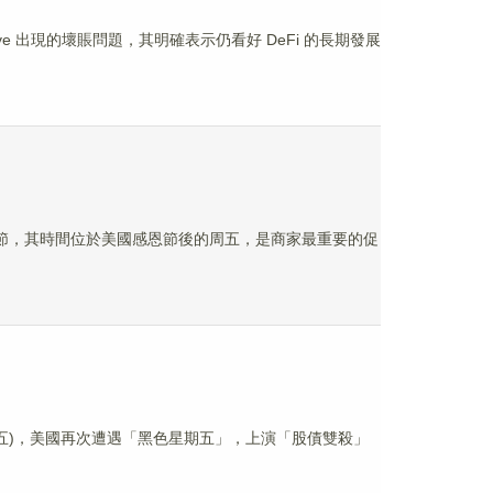
期 Aave 出現的壞賬問題，其明確表示仍看好 DeFi 的長期發展
的購物節，其時間位於美國感恩節後的周五，是商家最重要的促
週五)，美國再次遭遇「黑色星期五」，上演「股債雙殺」