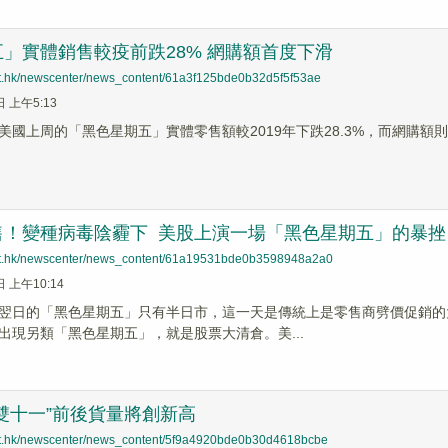
」實體銷售較疫前跌28% 網購額首度下滑
net.hk/newscenter/news_content/61a3f125bde0b32d5f5f53ae
日 上午5:13
美國上周的「黑色星期五」實體零售額較2019年下跌28.3%，而網購額
售！變種病毒陰霾下 美股上演一場「黑色星期五」的暴挫
net.hk/newscenter/news_content/61a19531bde0b3598948a2a0
日 上午10:14
翌日的「黑色星期五」只有半日市，這一天是傳統上是零售商劈價促銷的
出現另類「黑色星期五」，就是股票大清倉。美...
“雙十一”前後貨量將創新高
net.hk/newscenter/news_content/5f9a4920bde0b30d4618bcbe