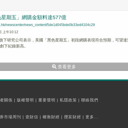
星期五」網購金額料達577億
net.hk/newscenter/news_content/5de1d045bde0b33ed4104c29
日 上午10:12
be旗下研究公司表示，美國「黑色星期五」初段網購表現符合預期，可望達到7
，創下紀錄新高。
查看更多
者關係
|
版權聲明
|
重要聲明
|
私隱政策
|
聯絡我們
券市場周刊
|
壹財信
|
權衡財經
|
攬富財經
|
更多...