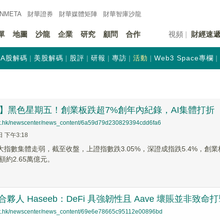
INMETA
財華證券
財華
媒體矩陣
財華
智庫沙龍
單
地圖
沙龍
企業
研究
顧問
合作
視頻
財經速
A股解碼
美股解碼
股評
研報
專訪
活動
Web3 Space專欄
】黑色星期五！創業板跌超7%創年內紀錄，AI集體打折
net.hk/newscenter/news_content/6a59d79d230829394cdd6fa6
日 下午3:18
大指數集體走弱，截至收盤，上證指數跌3.05%，深證成指跌5.4%，創業板指
約2.65萬億元。
ly 合夥人 Haseeb：DeFi 具強韌性且 Aave 壞賬並非致命
net.hk/newscenter/news_content/69e6e78665c95112e00896bd