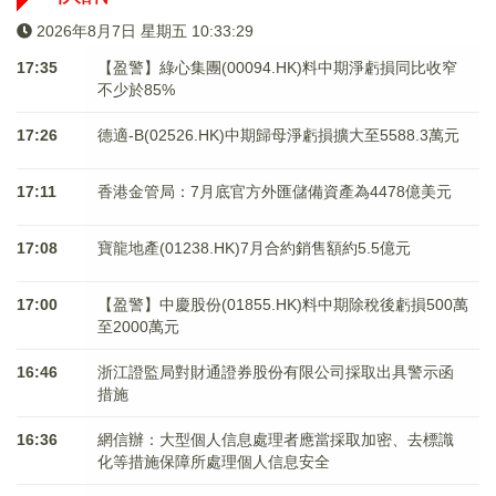
2026年8月7日 星期五 10:33:30
17:35
【盈警】綠心集團(00094.HK)料中期淨虧損同比收窄
不少於85%
17:26
德適-B(02526.HK)中期歸母淨虧損擴大至5588.3萬元
17:11
香港金管局：7月底官方外匯儲備資產為4478億美元
17:08
寶龍地產(01238.HK)7月合約銷售額約5.5億元
17:00
【盈警】中慶股份(01855.HK)料中期除稅後虧損500萬
至2000萬元
16:46
浙江證監局對財通證券股份有限公司採取出具警示函
措施
16:36
網信辦：大型個人信息處理者應當採取加密、去標識
化等措施保障所處理個人信息安全