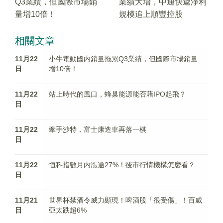
Q3業績，但國際市場銷
業績大增，中通快遞淨利
量增10倍！
規模追上順豐控股
相關文章
11月22
小牛電動國内銷量拖累Q3業績，但國際市場銷量
日
增10倍！
11月22
站上時代的風口，蜂巢能源能否藉IPO起飛？
日
11月22
牽手沙特，富士康造車再落一棋
日
11月22
恒科指數月内漲逾27%！後市行情機構怎麽看？
日
11月21
世界杯禁酒令威力顯現！啤酒股「很受傷」！百威
日
亞太跌超6%