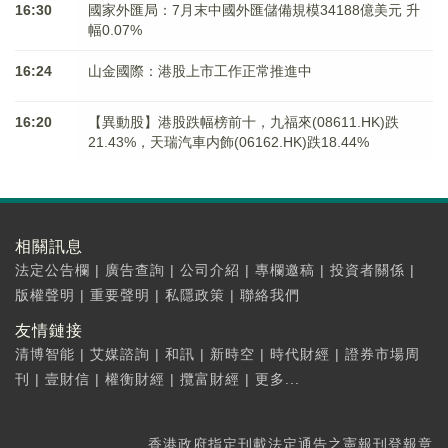
16:30
國家外匯局：7月末中國外匯儲備規模34188億美元 升
幅0.07%
16:24
山金國際：港股上市工作正常推進中
16:20
【異動股】港股跌幅榜前十，九福來(08611.HK)跌
21.43%，天瑞汽車内飾(06162.HK)跌18.44%
相關訊息
法定公告欄
|
廣告查詢
|
公司介紹
|
專欄邀稿
|
投資者關係
|
版權聲明
|
重要聲明
|
私隱政策
|
聯絡我們
友情鏈接
清博智能
|
艾媒諮詢
|
和訊
|
新時空
|
時代財經
|
證券市場周
刊
|
壹財信
|
權衡財經
|
攬富財經
|
更多...
香港政府指定刊載法定通告之憲報刊登報章