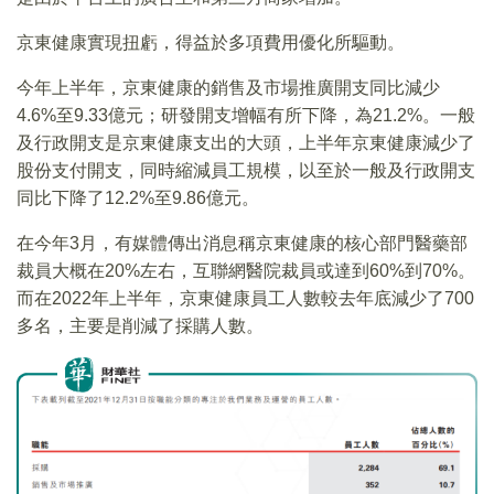
京東健康實現扭虧，得益於多項費用優化所驅動。
今年上半年，京東健康的銷售及市場推廣開支同比減少
4.6%至9.33億元；研發開支增幅有所下降，為21.2%。一般
及行政開支是京東健康支出的大頭，上半年京東健康減少了
股份支付開支，同時縮減員工規模，以至於一般及行政開支
同比下降了12.2%至9.86億元。
在今年3月，有媒體傳出消息稱京東健康的核心部門醫藥部
裁員大概在20%左右，互聯網醫院裁員或達到60%到70%。
而在2022年上半年，京東健康員工人數較去年底減少了700
多名，主要是削減了採購人數。