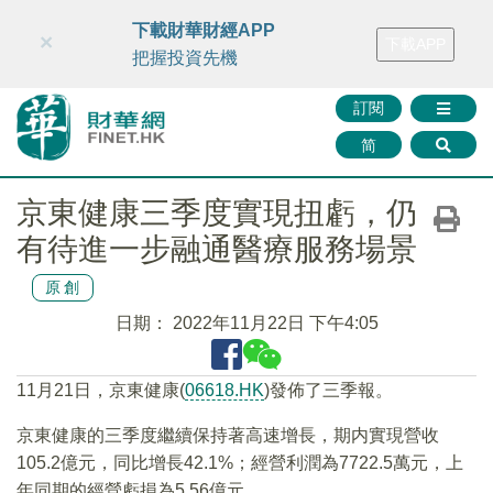
財華智庫網
FINTV
FINMETA
財華證券
媒體矩陣
下載財華財經APP
×
下載APP
智庫沙龍
聯絡我們
把握投資先機
訂閱
简
京東健康三季度實現扭虧，仍
有待進一步融通醫療服務場景
原創
日期：
2022年11月22日 下午4:05
11月21日，京東健康(
06618.HK
)發佈了三季報。
京東健康的三季度繼續保持著高速增長，期内實現營收
105.2億元，同比增長42.1%；經營利潤為7722.5萬元，上
年同期的經營虧損為5.56億元。