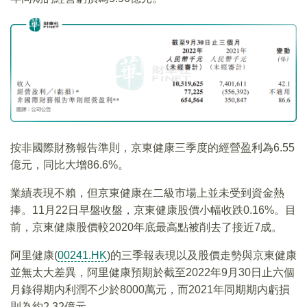
按非國際財務報告準則，京東健康三季度的經營盈利為6.55
億元，同比大增86.6%。
業績表現不賴，但京東健康在二級市場上並未受到資金熱
捧。11月22日早盤收盤，京東健康股價小幅收跌0.16%。目
前，京東健康股價較2020年底最高點被削去了接近7成。
阿里健康(
00241.HK
)的三季報表現以及股價走勢與京東健康
並無太大差異，阿里健康預期於截至2022年9月30日止六個
月錄得期内利潤不少於8000萬元，而2021年同期期内虧損
則為約2.32億元。