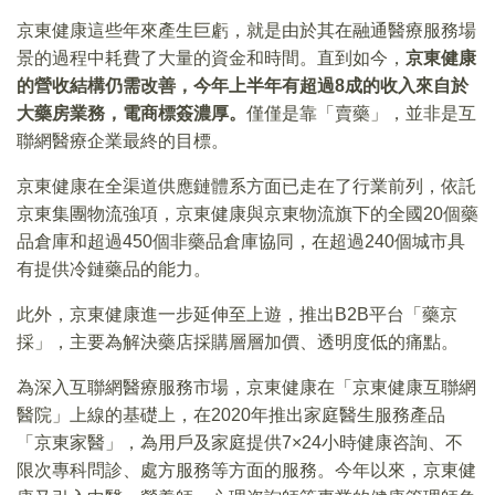
京東健康這些年來產生巨虧，就是由於其在融通醫療服務場
景的過程中耗費了大量的資金和時間。直到如今，
京東健康
的營收結構仍需改善，今年上半年有超過8成的收入來自於
大藥房業務，電商標簽濃厚。
僅僅是靠「賣藥」，並非是互
聯網醫療企業最終的目標。
京東健康在全渠道供應鏈體系方面已走在了行業前列，依託
京東集團物流強項，京東健康與京東物流旗下的全國20個藥
品倉庫和超過450個非藥品倉庫協同，在超過240個城市具
有提供冷鏈藥品的能力。
此外，京東健康進一步延伸至上遊，推出B2B平台「藥京
採」，主要為解決藥店採購層層加價、透明度低的痛點。
為深入互聯網醫療服務市場，京東健康在「京東健康互聯網
醫院」上線的基礎上，在2020年推出家庭醫生服務產品
「京東家醫」，為用戶及家庭提供7×24小時健康咨詢、不
限次專科問診、處方服務等方面的服務。今年以來，京東健