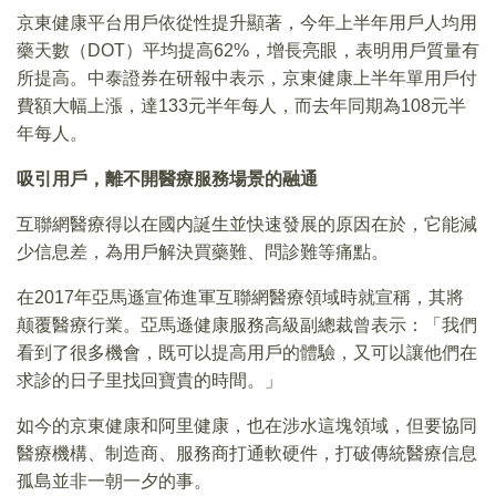
京東健康平台用戶依從性提升顯著，今年上半年用戶人均用
藥天數（DOT）平均提高62%，增長亮眼，表明用戶質量有
所提高。中泰證券在研報中表示，京東健康上半年單用戶付
費額大幅上漲，達133元半年每人，而去年同期為108元半
年每人。
吸引用戶，離不開醫療服務場景的融通
互聯網醫療得以在國内誕生並快速發展的原因在於，它能減
少信息差，為用戶解決買藥難、問診難等痛點。
在2017年亞馬遜宣佈進軍互聯網醫療領域時就宣稱，其將
颠覆醫療行業。亞馬遜健康服務高級副總裁曾表示：「我們
看到了很多機會，既可以提高用戶的體驗，又可以讓他們在
求診的日子里找回寶貴的時間。」
如今的京東健康和阿里健康，也在涉水這塊領域，但要協同
醫療機構、制造商、服務商打通軟硬件，打破傳統醫療信息
孤島並非一朝一夕的事。