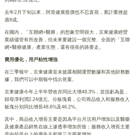
去年2月下旬以來，阿里健康股價也不忍直視，累計重挫超
過8成。
在國内，「互聯網+醫療」的想象空間很大，京東健康經營
業績儘管有所改善，但未來要建設一個完整、全面的「互聯
網+醫療健康」產業生態，還有很長的路要走。
費用優化，用戶粘性增強
在三季報中，京東健康並未披露相關運營數據和其他財務數
據，我們可以中期報中找出答案。
京東健康今年上半年營收亦同比大增48.3%，並扭虧為盈，
歸母淨利潤2.24億元。分板塊看，公司商品收入和服務收入
板塊分别同比增長48.6%及46.2%。
其中，商品收入增長主要是因為平台月活用戶增加以及醫藥
及健康產品銷售在線上滲透率增加所致；服務收入增長主要
是由於平台上的廣告主和第三方商家增加。