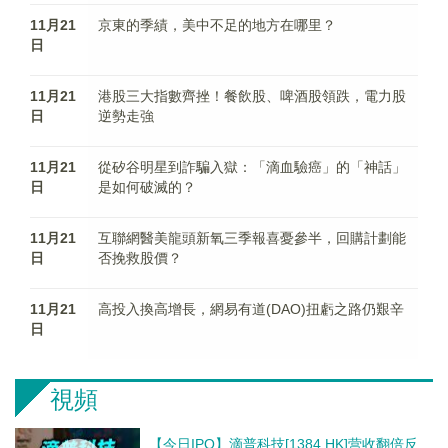
11月21
京東的季績，美中不足的地方在哪里？
日
11月21
港股三大指數齊挫！餐飲股、啤酒股領跌，電力股
日
逆勢走強
11月21
從矽谷明星到詐騙入獄：「滴血驗癌」的「神話」
日
是如何破滅的？
11月21
互聯網醫美龍頭新氧三季報喜憂參半，回購計劃能
日
否挽救股價？
11月21
高投入換高增長，網易有道(DAO)扭虧之路仍艱辛
日
視頻
【今日IPO】滴普科技[1384.HK]营收翻倍反